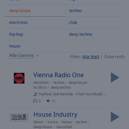
Backward
Skip
deep house
techno
Forward
Mute
electronic
club
Current
Time
0:00
hip-hop
deep techno
/
Duration
-:-
house
Loaded
:
Alle Genres
Filter:
Alle Welt
Österreich
0.00%
Stream
Type
LIVE
Vienna Radio One
Seek to
electronic
techno
deep house
live,
currently
nu disco
deep techno
behind
Payfone, Kyd Nereida - I Feel You (Mudd Instrumental Remix)
live
LIVE
Remaining
0
71
Time
-
House Industry
-:-
dance
trance
house
techno
1x
deep house
dancehall