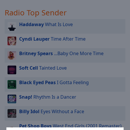
cancel
Radio Top Sender
and
close
Haddaway
What Is Love
the
window.
Cyndi Lauper
Time After Time
Text
Color
Britney Spears
...Baby One More Time
Opacity
Soft Cell
Tainted Love
Black Eyed Peas
I Gotta Feeling
Text
Background
Snap!
Rhythm Is a Dancer
Color
Billy Idol
Eyes Without a Face
Opacity
Pet Shop Boys
West End Girls (2001 Remaster)