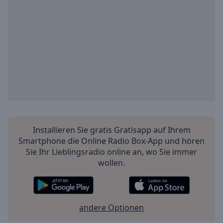
off
,
selected
Audio
Track
Picture-
in-
Picture
Fullscreen
This
is
a
Installieren Sie gratis Gratisapp auf Ihrem
modal
Smartphone die Online Radio Box-App und hören
window.
Sie Ihr Lieblingsradio online an, wo Sie immer
wollen.
Beginning
of
dialog
window.
andere Optionen
Escape
will