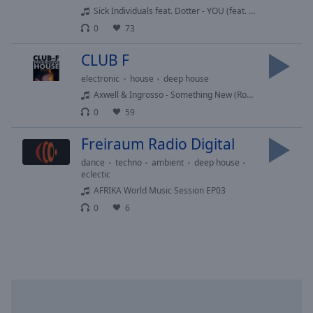
Sick Individuals feat. Dotter - YOU (feat. Dotter)
Playback
Rate
0
73
Chapters
CLUB F
Chapters
electronic
house
deep house
Axwell & Ingrosso - Something New (Robin Schulz Remix)
Descriptions
0
59
descriptions
Freiraum Radio Digital
off
,
selected
dance
techno
ambient
deep house
eclectic
Subtitles
AFRIKA World Music Session EP03
0
6
subtitles
settings
,
opens
subtitles
settings
dialog
subtitles