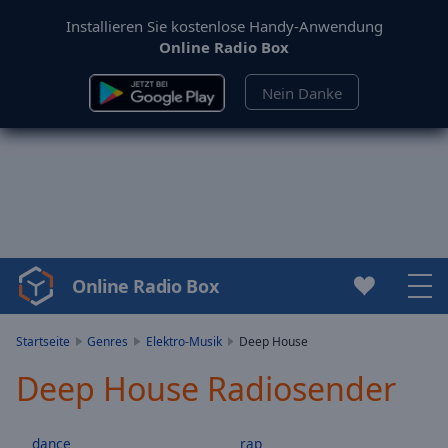
Installieren Sie kostenlose Handy-Anwendung
Online Radio Box
Nein Danke
Online Radio Box
Video
Player
is
Startseite
Genres
Elektro-Musik
Deep House
loading.
Deep House Radiosender
Play
Video
Play
dance
rap
Skip