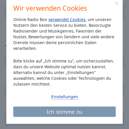
Caption
Wir verwenden Cookies
Area
Ellie Goulding
Love Me Like You Do
Background
Online Radio Box
verwendet Cookies
, um unseren
Color
Avicii
Wake Me Up
Nutzern den besten Service zu bieten. Bevorzugte
Radiosender und Musikgenres, Favoriten der
Opacity
Nutzer, Bewertungen von Sendern und viele andere
Dienste müssen deine persönlichen Daten
TOP-Künstler
verarbeiten.
Font
David Guetta
Size
Bitte klicke auf „Ich stimme zu“, um sicherzustellen,
dass du unsere Website optimal nutzen kannst.
Alternativ kannst du unter „Einstellungen“
Calvin Harris
Text
auswählen, welche Cookies oder Technologien du
Edge
zulassen möchtest.
Robin Schulz
Style
Einstellungen
Avicii
Font
Ich stimme zu
Family
Haddaway