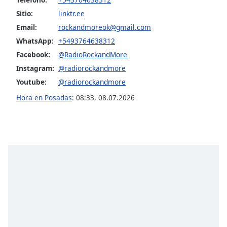
Sitio:
linktr.ee
Email:
rockandmoreok@gmail.com
WhatsApp:
+5493764638312
Facebook:
@RadioRockandMore
Instagram:
@radiorockandmore
Youtube:
@radiorockandmore
Hora en Posadas
:
08:33
,
08.07.2026