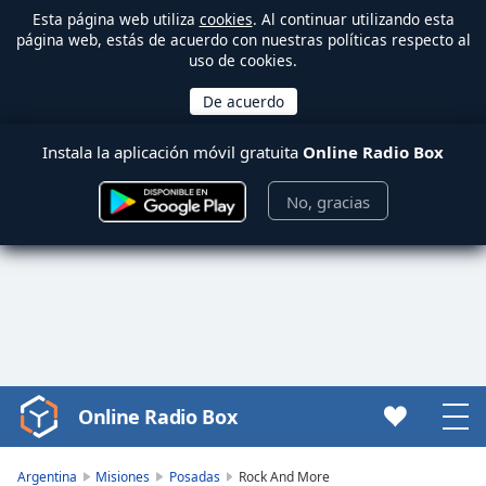
Esta página web utiliza
cookies
. Al continuar utilizando esta
página web, estás de acuerdo con nuestras políticas respecto al
uso de cookies.
Instala la aplicación móvil gratuita
Online Radio Box
No, gracias
Online Radio Box
Video
Player
is
Argentina
Misiones
Posadas
Rock And More