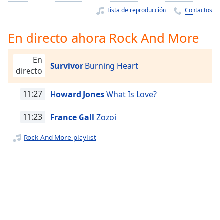
Remaining
Lista de reproducción
Contactos
Time
-
-:-
En directo ahora Rock And More
1x
Playback
En
Rate
Survivor
Burning Heart
directo
Chapters
11:27
Howard Jones
What Is Love?
Chapters
11:23
France Gall
Zozoi
Descriptions
Rock And More playlist
descriptions
off
,
selected
Subtitles
subtitles
settings
,