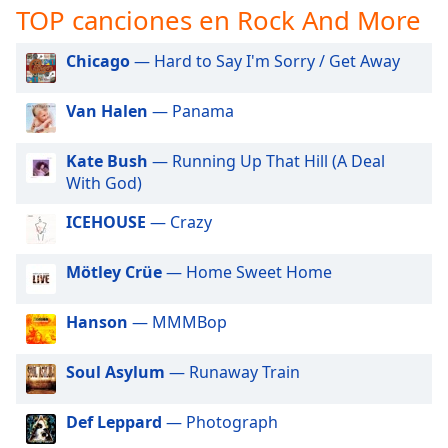
opens
TOP canciones en Rock And More
subtitles
settings
Chicago
— Hard to Say I'm Sorry / Get Away
dialog
subtitles
off
,
Van Halen
— Panama
selected
Kate Bush
— Running Up That Hill (A Deal
Audio
With God)
Track
ICEHOUSE
— Crazy
Picture-
in-
Picture
Mötley Crüe
— Home Sweet Home
Fullscreen
This
Hanson
— MMMBop
is
a
modal
Soul Asylum
— Runaway Train
window.
Def Leppard
— Photograph
Beginning