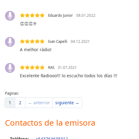
Font
Family
Eduardo Junior
08.01.2022
👏👏👏🤘
Reset
Done
Ivan Capelli
04.12.2021
Close
A melhor rádio!
Modal
Dialog
End
of
RAS
31.07.2021
dialog
Excelente Radiooo!!! lo escucho todos los días !!!
window.
Paginas:
1
2
← anterior
siguiente →
Contactos de la emisora
Teléfono:
+543764638312