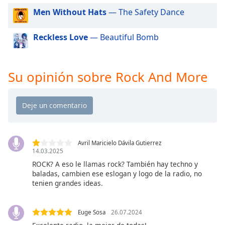
of
Men Without Hats
— The Safety Dance
dialog
window.
Reckless Love
— Beautiful Bomb
Escape
will
cancel
and
Su opinión sobre Rock And More
close
the
window.
Text
Color
Avril Maricielo Dávila Gutierrez
14.03.2025
ROCK? A eso le llamas rock? También hay techno y
Opacity
baladas, cambien ese eslogan y logo de la radio, no
tenien grandes ideas.
Text
Background
Euge Sosa
26.07.2024
Color