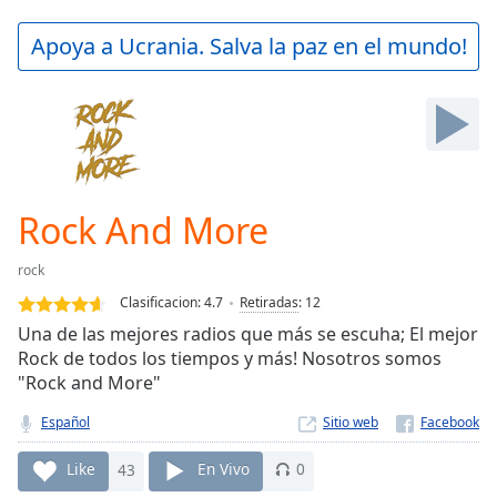
loading.
Play
Apoya a Ucrania. Salva la paz en el mundo!
Video
Play
Skip
Backward
Skip
Forward
Mute
Current
Rock And More
Time
0:00
/
rock
Duration
-:-
Clasificacion:
4.7
Retiradas
:
12
Loaded
:
Una de las mejores radios que más se escuha; El mejor
0.00%
Rock de todos los tiempos y más! Nosotros somos
Stream
"Rock and More"
Type
LIVE
Seek to
Español
Sitio web
live,
currently
behind
Like
43
En Vivo
0
live
LIVE