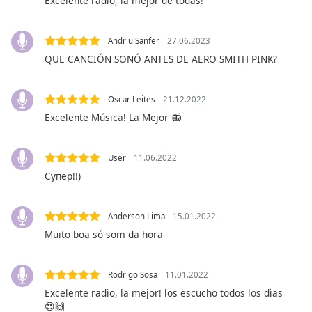
Excelente radio, la mejor de todas!
Opacity
Andriu Sanfer
27.06.2023
QUE CANCIÓN SONÓ ANTES DE AERO SMITH PINK?
Caption
Area
Oscar Leites
21.12.2022
Background
Color
Excelente Música! La Mejor 📻
Opacity
User
11.06.2022
Супер!!)
Font
Size
Anderson Lima
15.01.2022
Muito boa só som da hora
Text
Edge
Rodrigo Sosa
11.01.2022
Style
Excelente radio, la mejor! los escucho todos los dìas
😍🙌