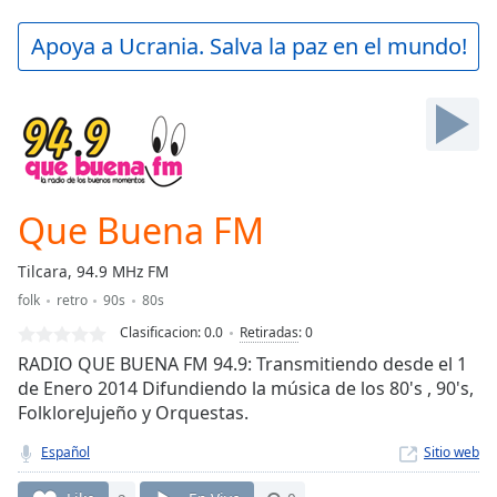
loading.
Play
Apoya a Ucrania. Salva la paz en el mundo!
Video
Play
Skip
Backward
Skip
Forward
Mute
Current
Que Buena FM
Time
0:00
/
Tilcara, 94.9 MHz FM
Duration
-:-
folk
retro
90s
80s
Loaded
:
0.00%
Clasificacion:
0.0
Retiradas
:
0
Stream
RADIO QUE BUENA FM 94.9: Transmitiendo desde el 1
Type
LIVE
de Enero 2014 Difundiendo la música de los 80's , 90's,
FolkloreJujeño y Orquestas.
Seek to
live,
currently
Español
Sitio web
behind
live
LIVE