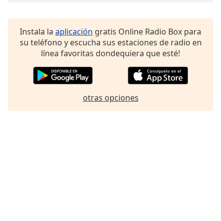
Font
Family
Instala la
aplicación
gratis Online Radio Box para
su teléfono y escucha sus estaciones de radio en
Reset
línea favoritas dondequiera que esté!
Done
Close
Modal
Dialog
End
otras opciones
of
dialog
window.