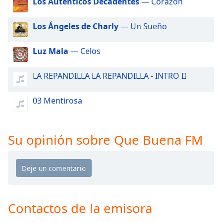
Los Auténticos Decadentes
— Corazón
of
dialog
window.
Los Ángeles de Charly
— Un Sueño
Escape
will
Luz Mala
— Celos
cancel
and
LA REPANDILLA LA REPANDILLA - INTRO II
close
the
03 Mentirosa
window.
Text
Color
Su opinión sobre Que Buena FM
Opacity
Text
Background
Contactos de la emisora
Color