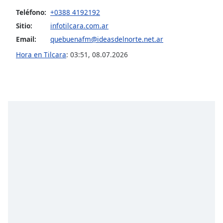
Teléfono:
+0388 4192192
Opacity
Sitio:
infotilcara.com.ar
Email:
quebuenafm@ideasdelnorte.net.ar
Caption
Hora en Tilcara
:
03:51
,
08.07.2026
Area
Background
Color
Opacity
Font
Size
Text
Edge
Style