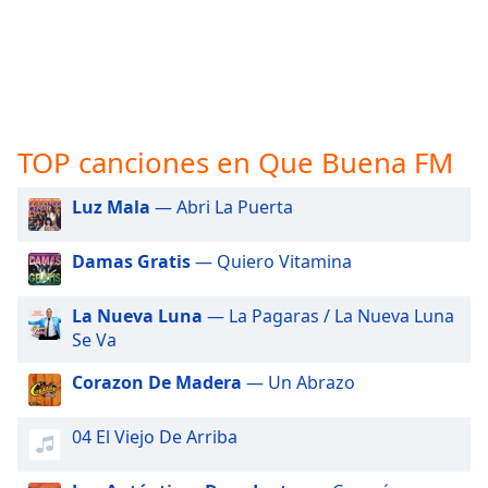
opens
subtitles
settings
dialog
subtitles
off
,
selected
TOP canciones en Que Buena FM
Audio
Track
Luz Mala
— Abri La Puerta
Picture-
Damas Gratis
— Quiero Vitamina
in-
Picture
Fullscreen
La Nueva Luna
— La Pagaras / La Nueva Luna
This
Se Va
is
a
Corazon De Madera
— Un Abrazo
modal
window.
04 El Viejo De Arriba
Beginning