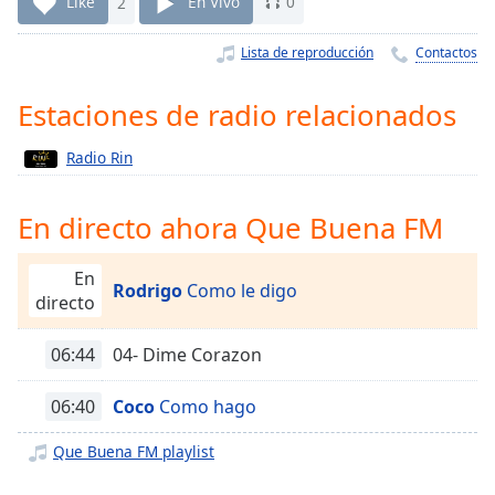
Remaining
Like
2
En Vivo
0
Time
-
-:-
Lista de reproducción
Contactos
1x
Estaciones de radio relacionados
Playback
Rate
Radio Rin
Chapters
En directo ahora Que Buena FM
Chapters
Descriptions
En
Rodrigo
Como le digo
directo
descriptions
off
,
06:44
04- Dime Corazon
selected
06:40
Coco
Como hago
Subtitles
subtitles
Que Buena FM playlist
settings
,