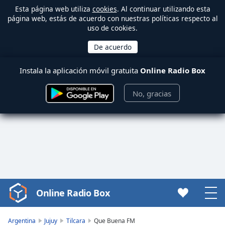
Esta página web utiliza
cookies
. Al continuar utilizando esta
página web, estás de acuerdo con nuestras políticas respecto al
uso de cookies.
Instala la aplicación móvil gratuita
Online Radio Box
No, gracias
Online Radio Box
Video
Player
is
Argentina
Jujuy
Tilcara
Que Buena FM