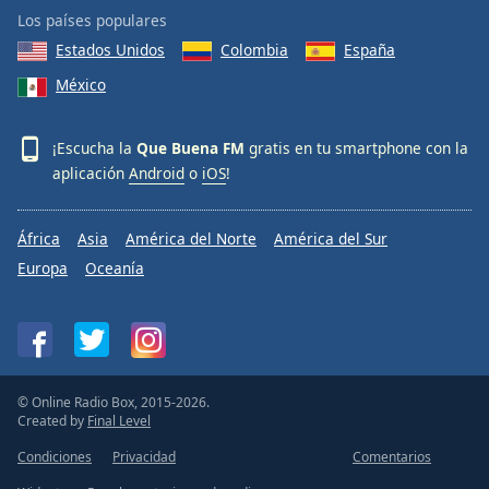
Los países populares
Estados Unidos
Colombia
España
México
¡Escucha la
Que Buena FM
gratis en tu smartphone con la
aplicación
Android
o
iOS
!
África
Asia
América del Norte
América del Sur
Europa
Oceanía
© Online Radio Box, 2015-2026.
Created by
Final Level
Condiciones
Privacidad
Comentarios