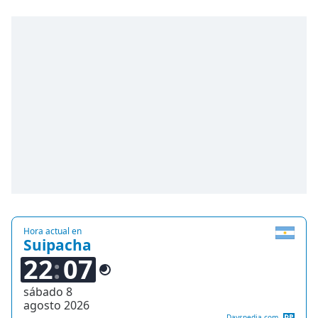
Remaining
Time
-
-:-
1x
Playback
Rate
Chapters
Chapters
Descriptions
descriptions
off
,
selected
Hora actual en
Suipacha
22
07
Subtitles
subtitles
sábado 8
settings
,
agosto 2026
Dayspedia.com