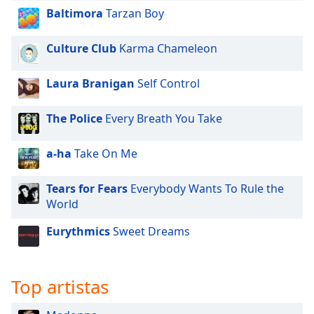
of
Baltimora
Tarzan Boy
dialog
window.
Culture Club
Karma Chameleon
Escape
will
cancel
Laura Branigan
Self Control
and
close
The Police
Every Breath You Take
the
window.
a-ha
Take On Me
Text
Tears for Fears
Everybody Wants To Rule the
Color
World
Eurythmics
Sweet Dreams
Opacity
Text
Top artistas
Background
Color