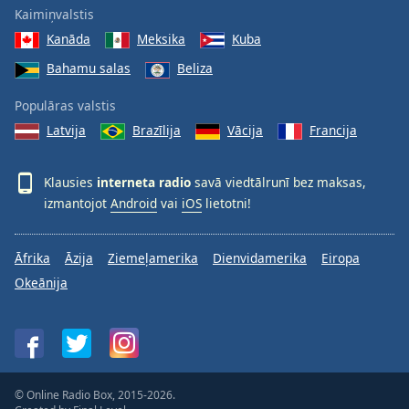
subtitles
Kaimiņvalstis
settings
Kanāda
Meksika
Kuba
dialog
subtitles
Bahamu salas
Beliza
off
,
selected
Populāras valstis
Latvija
Brazīlija
Vācija
Francija
Audio
Track
Klausies
interneta radio
savā viedtālrunī bez maksas,
Picture-
izmantojot
Android
vai
iOS
lietotni!
in-
Picture
Fullscreen
This
Āfrika
Āzija
Ziemeļamerika
Dienvidamerika
Eiropa
is
Okeānija
a
modal
window.
Beginning
© Online Radio Box, 2015-2026.
of