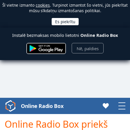
Šī vietne izmanto
cookies
. Turpinot izmantot šo vietni, jūs piekrītat
mūsu sīkdatņu izmantošanas politikai.
Instalē bezmaksas mobilo lietotni
Online Radio Box
Nē, paldies
Online Radio Box
Video
Player
is
Online Radio Box priekš
loading.