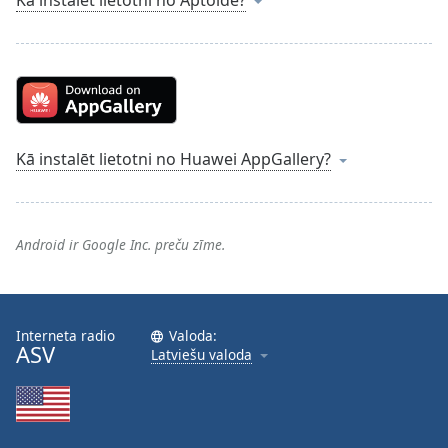
Kā instalēt lietotni no Aptoide?
Time
-
-:-
1x
Playback
Rate
Chapters
Kā instalēt lietotni no Huawei AppGallery?
Chapters
Descriptions
Android ir Google Inc. preču zīme.
descriptions
off
,
selected
Interneta radio
Valoda:
Subtitles
ASV
Latviešu valoda
subtitles
settings
,
opens