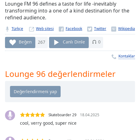
Remaining
Lounge FM 96 defines a taste for life -inevitably
Time
-
transforming into a one of a kind destination for the
-:-
refined audience.
1x
Türkçe
Web sitesi
Playback
Rate
Beğen
267
Canlı Dinle
0
Chapters
Kontaklar
Chapters
Lounge 96 değerlendirmeler
Descriptions
descriptions
off
,
selected
Subtitles
Skateboarder 29
18.04.2025
cool, verry good, super nice
subtitles
settings
,