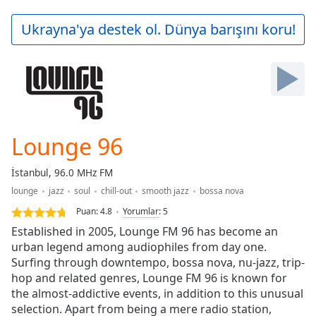
loading.
Play
Ukrayna'ya destek ol. Dünya barışını koru!
Video
Play
Skip
Backward
Skip
Forward
Mute
Current
Lounge 96
Time
0:00
/
İstanbul, 96.0 MHz FM
Duration
-:-
lounge
jazz
soul
chill-out
smooth jazz
bossa nova
Loaded
:
0.00%
Puan:
4.8
Yorumlar
:
5
Stream
Established in 2005, Lounge FM 96 has become an
Type
LIVE
urban legend among audiophiles from day one.
Surfing through downtempo, bossa nova, nu-jazz, trip-
Seek to
live,
hop and related genres, Lounge FM 96 is known for
currently
the almost-addictive events, in addition to this unusual
behind
live
LIVE
selection. Apart from being a mere radio station,