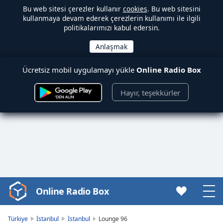
Bu web sitesi çerezler kullanır
cookies
. Bu web sitesini
kullanmaya devam ederek çerezlerin kullanımı ile ilgili
politikalarımızı kabul edersin.
Ücretsiz mobil uygulamayı yükle
Online Radio Box
Hayır, teşekkürler
Online Radio Box
Video
Player
is
Türkiye
İstanbul
İstanbul
Lounge 96