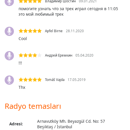
opens
Владимир Шостин
09.01.2021
subtitles
помогите узнать что за трек играл сегодня в 11:05
settings
это мой любимый трек
dialog
subtitles
Apfel Birne
28.11.2020
off
,
selected
Cool
Audio
Track
Андрей Еремкин
05.04.2020
!!!
Picture-
in-
Picture
Tomáš Vajda
17.05.2019
Fullscreen
This
Thx
is
a
Radyo temasları
modal
window.
Arnavutköy Mh. Beyazgül Cd. No: 57
Adresi:
Beginning
Beşiktaş / İstanbul