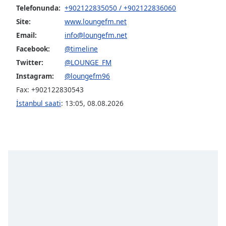
of
Telefonunda:
+902122835050 / +902122836060
dialog
Site:
www.loungefm.net
window.
Email:
info@loungefm.net
Escape
will
Facebook:
@timeline
cancel
Twitter:
@LOUNGE_FM
and
Instagram:
@loungefm96
close
Fax: +902122830543
the
İstanbul saati
:
13:05
,
08.08.2026
window.
Text
Color
Opacity
Text
Background
Color