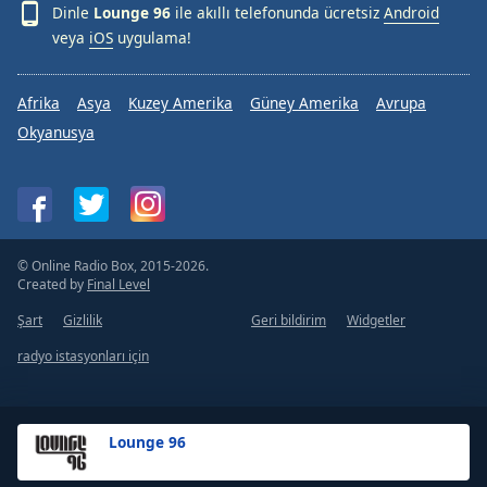
Dinle
Lounge 96
ile akıllı telefonunda ücretsiz
Android
veya
iOS
uygulama!
Afrika
Asya
Kuzey Amerika
Güney Amerika
Avrupa
Okyanusya
© Online Radio Box, 2015-2026.
Created by
Final Level
Şart
Gizlilik
Geri bildirim
Widgetler
radyo istasyonları için
Lounge 96