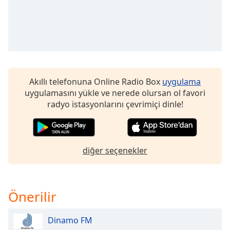
Opacity
Caption
Area
Background
Akıllı telefonuna Online Radio Box
uygulama
Color
uygulamasını yükle ve nerede olursan ol favori
radyo istasyonlarını çevrimiçi dinle!
Opacity
Font
diğer seçenekler
Size
Text
Önerilir
Edge
Style
Dinamo FM