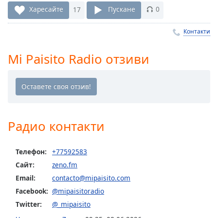
Remaining
Харесайте
17
Пускане
0
Time
-
-:-
Контакти
1x
Mi Paisito Radio отзиви
Playback
Rate
Chapters
Chapters
Радио контакти
Descriptions
descriptions
Телефон:
+77592583
off
,
Сайт:
zeno.fm
selected
Email:
contacto@mipaisito.com
Subtitles
Facebook:
@mipaisitoradio
subtitles
Twitter:
@_mipaisito
settings
,