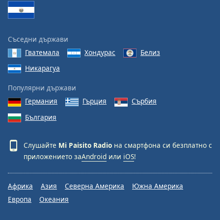
Font
Family
Съседни държави
Гватемала
Хондурас
Белиз
Reset
Никарагуа
Done
Close
Modal
Популярни държави
Dialog
Германия
Гърция
Сърбия
End
of
България
dialog
window.
Слушайте
Mi Paisito Radio
на смартфона си безплатно с
приложението за
Android
или
iOS
!
Африка
Азия
Северна Америка
Южна Америка
Европа
Океания