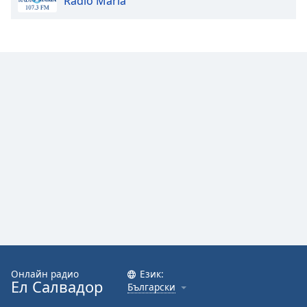
Radio Maria
Color
Opacity
Caption
Area
Background
Color
Opacity
Font
Size
Text
Онлайн радио
Език:
Edge
Ел Салвадор
Български
Style