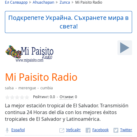
is
Ел Салвадор
Ahuachapan
Zunca
Mi Paisito Radio
loading.
Play
Подкрепете Украйна. Съхранете мира в
Video
света!
Play
Skip
Backward
Skip
Forward
Mute
Current
Time
0:00
Mi Paisito Radio
/
Duration
-:-
salsa
merengue
cumbia
Loaded
:
0.00%
Рейтинг:
0.0
Отзиви
:
0
Stream
La mejor estación tropical de El Salvador. Transmisión
Type
LIVE
continua 24 Horas del día con los mejores éxitos
Seek to
tropicales de El Salvador y Latinoamérica.
live,
currently
Español
Уебсайт
behind
live
LIVE