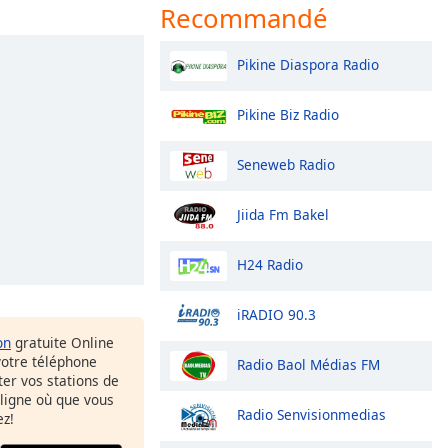
Recommandé
Pikine Diaspora Radio
Pikine Biz Radio
Seneweb Radio
Jiida Fm Bakel
H24 Radio
iRADIO 90.3
on
gratuite Online
votre téléphone
Radio Baol Médias FM
uter vos stations de
 ligne où que vous
Radio Senvisionmedias
ez!