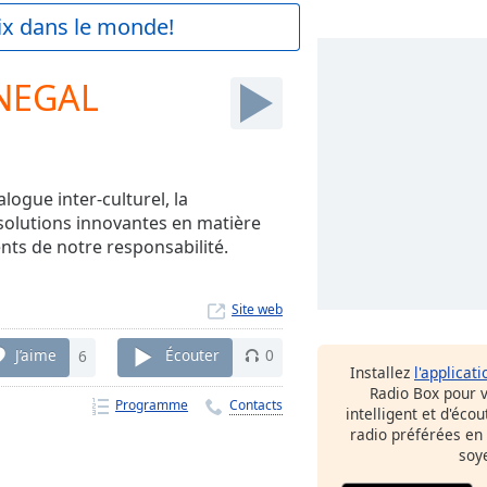
aix dans le monde!
NEGAL
alogue inter-culturel, la
 solutions innovantes en matière
nts de notre responsabilité.
Site web
J’aime
6
Écouter
0
Installez
l'applicati
Radio Box pour 
Programme
Contacts
intelligent et d'éco
radio préférées en
soy