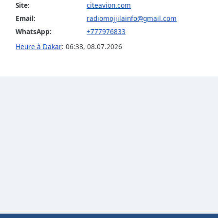
Site:
citeavion.com
Audio
Track
Email:
radiomojjilainfo@gmail.com
WhatsApp:
+777976833
Picture-
in-
Picture
Heure à Dakar
:
06:38
,
08.07.2026
Fullscreen
This
is
a
modal
window.
Beginning
of
dialog
window.
Escape
will
cancel
and
close