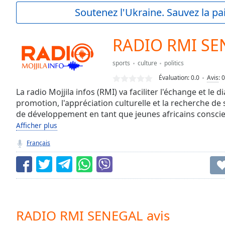
Current
Soutenez l'Ukraine. Sauvez la p
Time
0:00
/
Duration
-:-
RADIO RMI SE
Loaded
:
0.00%
sports
culture
politics
0:00
Évaluation:
0.0
Avis
:
0
Stream
Type
La radio Mojjila infos (RMI) va faciliter l'échange et le di
LIVE
promotion, l'appréciation culturelle et la recherche de
Seek to
live,
de développement en tant que jeunes africains conscie
currently
Afficher plus
behind
live
LIVE
Français
Remaining
Time
-
-:-
1x
Playback
Rate
RADIO RMI SENEGAL avis