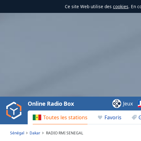
Ce site Web utilise des
cookies
. En c
Video
Player
is
loading.
Play
Video
Online Radio Box
Jeux
Play
Skip
Toutes les stations
Favoris
Backward
Skip
Forward
Sénégal
Dakar
RADIO RMI SENEGAL
Mute