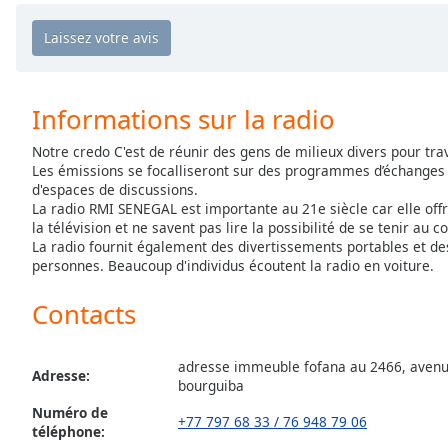
Chapters
Chapters
Descriptions
Informations sur la radio
descriptions
off
,
Notre credo C'est de réunir des gens de milieux divers pour tra
selected
Les émissions se focalliseront sur des programmes d’échanges i
d'espaces de discussions.
Subtitles
La radio RMI SENEGAL est importante au 21e siècle car elle off
la télévision et ne savent pas lire la possibilité de se tenir au 
subtitles
La radio fournit également des divertissements portables et 
settings
,
personnes. Beaucoup d'individus écoutent la radio en voiture.
opens
Contacts
subtitles
settings
dialog
adresse immeuble fofana au 2466, avenue
subtitles
Adresse:
bourguiba
off
,
Numéro de
selected
+77 797 68 33 / 76 948 79 06
téléphone: