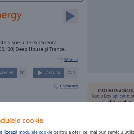
nergy
0
ste o sursă de experiență
90, ’00) Deep House și Trance.
Website
preciez
20
Ascultă
1
Contactezi
Instalează aplicaț
Radio Box
aplicație
pe
și ascultă-ți online
preferate - oriu
assic Energy
dulele cookie
utilizează modulele cookie
pentru a oferi cel mai bun serviciu utiliz
alte o