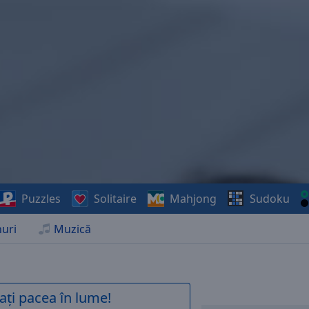
Puzzles
Solitaire
Mahjong
Sudoku
uri
Muzică
ați pacea în lume!