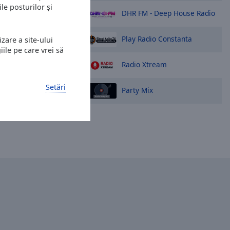
le posturilor și
DHR FM - Deep House Radio
Play Radio Constanta
zare a site-ului
ile pe care vrei să
Radio Xtream
Setări
Party Mix