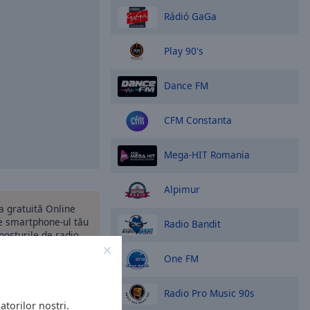
Rádió GaGa
Play 90's
Dance FM
CFM Constanta
Mega-HIT Romania
Alpimur
ia gratuită Online
 smartphone-ul tău
Radio Bandit
 posturile de radio
nde te-ai afla!
One FM
Radio Pro Music 90s
atorilor noștri.
ptiuni