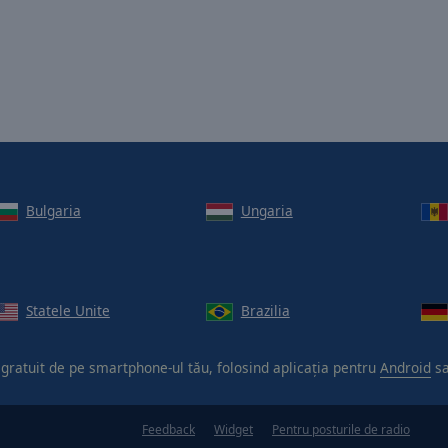
Bulgaria
Ungaria
Statele Unite
Brazilia
 gratuit de pe smartphone-ul tău, folosind aplicația pentru
Android
s
Feedback
Widget
Pentru posturile de radio