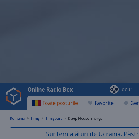
Video
Player
is
loading.
Play
Video
Online Radio Box
Jocuri
Play
Skip
Toate posturile
Favorite
Gen
Backward
Skip
Forward
România
Timiș
Timișoara
Deep House Energy
Mute
Current
Suntem alături de Ucraina. Păstr
Time
0:00