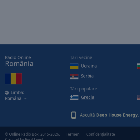
Picture-
in-
Picture
Fullscreen
This
is
a
modal
window.
Radio Online
Țări vecine
România
Ucraina
Beginning
Serbia
of
dialog
Țări populare
window.
Limba:
Grecia
Română
Escape
will
cancel
Ascultă
Deep House Energy
,
and
close
the
© Online Radio Box, 2015-2026.
Termeni
Confidențialitate
Created by
Final Level