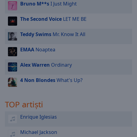
Bruno M**s
I Just Might
The Second Voice
LET ME BE
Teddy Swims
Mr. Know It All
EMAA
Noaptea
Alex Warren
Ordinary
4 Non Blondes
What's Up?
TOP artiști
Enrique Iglesias
Michael Jackson