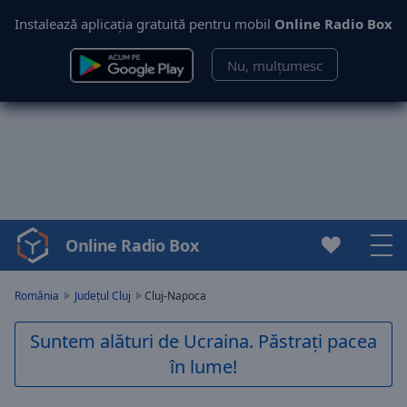
Instalează aplicația gratuită pentru mobil
Online Radio Box
Nu, mulțumesc
Online Radio Box
Video
Player
is
România
Județul Cluj
Cluj-Napoca
loading.
Play
Suntem alături de Ucraina. Păstrați pacea
Video
în lume!
Play
Skip
Backward