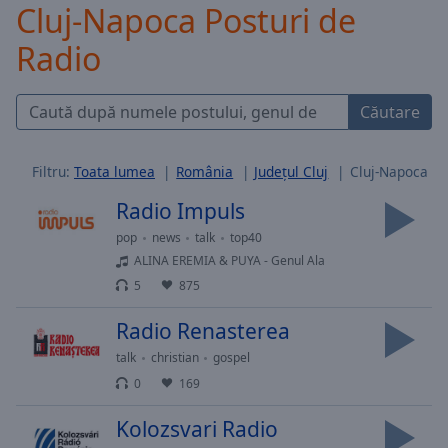
Cluj-Napoca Posturi de
Skip
Forward
Radio
Mute
Current
Time
0:00
Căutare
/
Duration
-:-
Loaded
:
Filtru:
Toata lumea
România
Județul Cluj
Cluj-Napoca
0.00%
Radio Impuls
Stream
Type
LIVE
pop
news
talk
top40
Seek to
ALINA EREMIA & PUYA - Genul Ala
live,
5
875
currently
behind
live
LIVE
Radio Renasterea
Remaining
Time
-
talk
christian
gospel
-:-
0
169
1x
Kolozsvari Radio