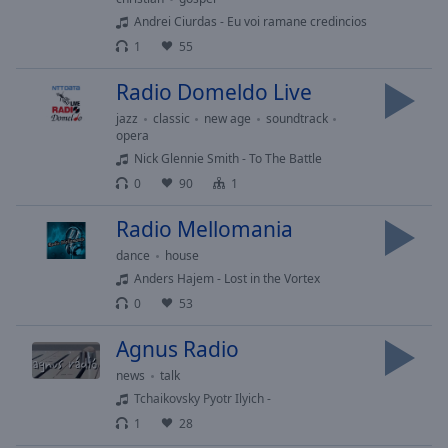
cancel
Andrei Ciurdas - Eu voi ramane credincios
and
close
1
55
the
Radio Domeldo Live
window.
jazz
classic
new age
soundtrack
Text
opera
Color
Nick Glennie Smith - To The Battle
0
90
1
Opacity
Radio Mellomania
dance
house
Text
Anders Hajem - Lost in the Vortex
Background
0
53
Color
Agnus Radio
Opacity
news
talk
Tchaikovsky Pyotr Ilyich -
1
28
Caption