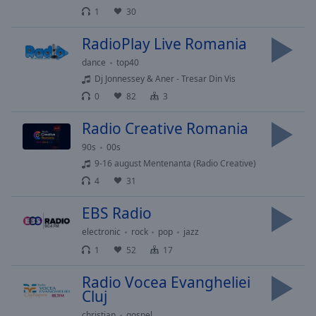
selected
1
30
RadioPlay Live Romania
Audio
Track
dance
top40
Dj Jonnessey & Aner - Tresar Din Vis
Picture-
in-
0
82
3
Picture
Fullscreen
Radio Creative Romania
This
is
90s
00s
a
9-16 august Mentenanta (Radio Creative)
modal
4
31
window.
EBS Radio
Beginning
electronic
rock
pop
jazz
of
1
52
17
dialog
window.
Radio Vocea Evangheliei
Escape
Cluj
will
christian
gospel