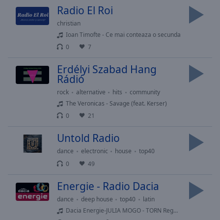
Area
Radio El Roi
Background
christian
Color
Ioan Timofte - Ce mai conteaza o secunda
0
7
Opacity
Erdélyi Szabad Hang
Rádió
Font
rock
alternative
hits
community
Size
The Veronicas - Savage (feat. Kerser)
0
21
Text
Edge
Untold Radio
Style
dance
electronic
house
top40
0
49
Font
Family
Energie - Radio Dacia
dance
deep house
top40
latin
Dacia Energie-JULIA MOGO - TORN Reggae Cover Remix Extended - :57
Reset