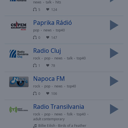
Playback
news
talk
hits
Rate
5
124
Chapters
Paprika Rádió
Chapters
pop
news
top40
0
147
Descriptions
descriptions
Radio Cluj
off
,
rock
pop
news
talk
top40
selected
1
78
Subtitles
Napoca FM
subtitles
rock
pop
news
top40
settings
,
0
106
opens
subtitles
Radio Transilvania
settings
dialog
rock
pop
news
folk
top40
adult contemporary
subtitles
Billie Eilish - Birds of a Feather
off
,