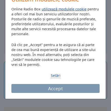
Online Radio Box
utilizează modulele cookie
pentru
a oferi cel mai bun serviciu utilizatorilor noștri.
Posturile de radio și genurile de muzică preferate,
preferințele utilizatorului, evaluările posturilor și
multe alte servicii necesită procesarea datelor tale
personale.
Dă clic pe „Accept” pentru a te asigura că ai parte
de cea mai bună experiență de utilizare a site-ului
nostru web. În mod alternativ, poți selecta din
„Setări” modulele cookie sau tehnologiile pe care
vrei să le permiți.
Ora locală în
Cluj-Napoca
Setări
08
39
duminică, 9
Accept
august 2026
Dayspedia.com