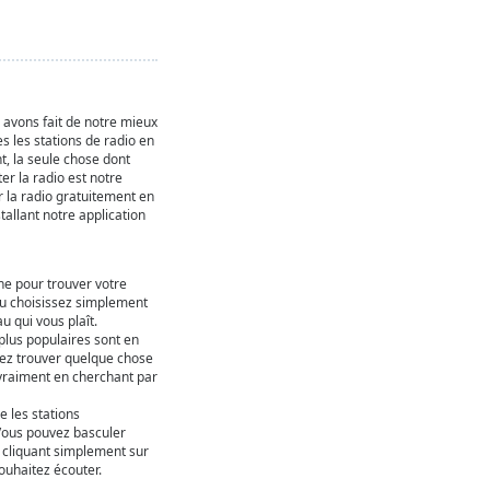
s avons fait de notre mieux
s les stations de radio en
t, la seule chose dont
er la radio est notre
r la radio gratuitement en
stallant notre application
che pour trouver votre
ou choisissez simplement
 qui vous plaît.
 plus populaires sont en
uvez trouver quelque chose
 vraiment en cherchant par
e les stations
Vous pouvez basculer
n cliquant simplement sur
uhaitez écouter.