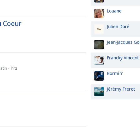
Louane
u Coeur
Julien Doré
Jean-Jacques G
Francky Vincent
latin
hits
Bormin'
Jérémy Frerot