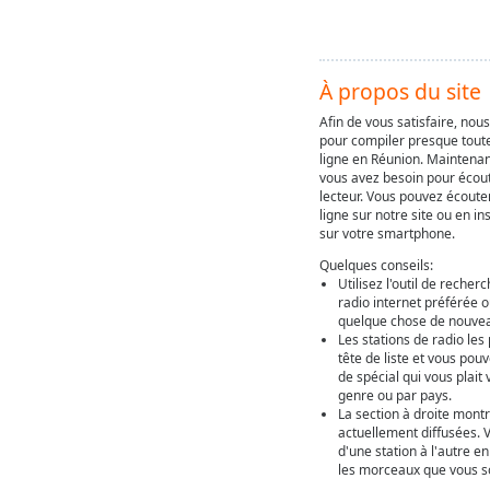
À propos du site
Afin de vous satisfaire, nou
pour compiler presque toute
ligne en Réunion. Maintenan
vous avez besoin pour écout
lecteur. Vous pouvez écoute
ligne sur notre site ou en in
sur votre smartphone.
Quelques conseils:
Utilisez l'outil de recher
radio internet préférée 
quelque chose de nouveau
Les stations de radio les
tête de liste et vous po
de spécial qui vous plait
genre ou par pays.
La section à droite montr
actuellement diffusées. 
d'une station à l'autre e
les morceaux que vous so