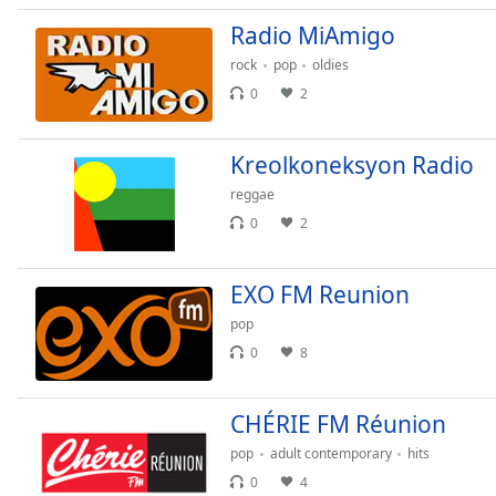
Audio
Track
Radio MiAmigo
rock
pop
oldies
Picture-
in-
0
2
Picture
Fullscreen
This
Kreolkoneksyon Radio
is
reggae
a
modal
0
2
window.
EXO FM Reunion
Beginning
of
pop
dialog
0
8
window.
Escape
CHÉRIE FM Réunion
will
cancel
pop
adult contemporary
hits
and
0
4
close