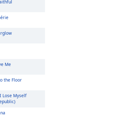
ithful
érie
erglow
ve Me
o the Floor
 I Lose Myself
epublic)
ena