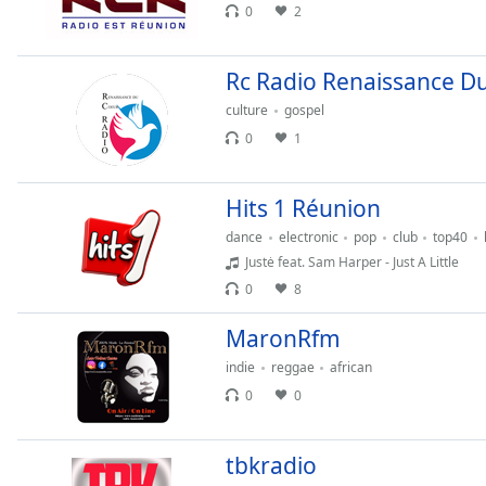
Color
0
2
Opacity
Rc Radio Renaissance D
culture
gospel
Font
0
1
Size
Hits 1 Réunion
Text
dance
electronic
pop
club
top40
Edge
Justė feat. Sam Harper - Just A Little
Style
0
8
Font
MaronRfm
Family
indie
reggae
african
0
0
Reset
Done
tbkradio
Close
Modal