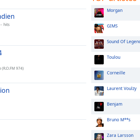
Morgan
ndien
hits
GIMS
Sound Of Legen
4
Toulou
p (R.O.FM 974)
Corneille
Laurent Voulzy
ion
Benjam
Bruno M**s
Zara Larsson