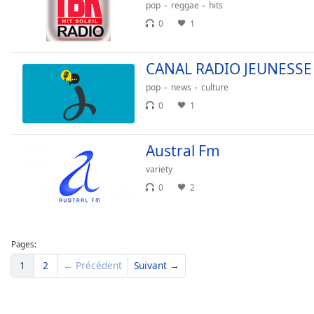
pop
reggae
hits
Dialog
End
0
1
of
dialog
CANAL RADIO JEUNESSE
window.
pop
news
culture
0
1
Austral Fm
variety
0
2
Pages:
1
2
← Précédent
Suivant →