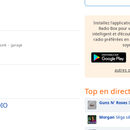
Installez l'applicat
Radio Box pour 
intelligent et d'éco
radio préférées en
soy
punk
garage
autres 
Top en direc
Guns N' Roses
D
DIO
Morgan
Séga s