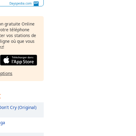
Dayspedia.com
ion gratuite Online
votre téléphone
uter vos stations de
 ligne où que vous
ez!
options
t
on't Cry (Original)
éga