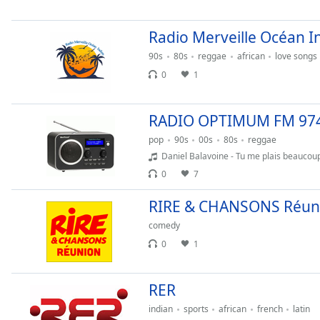
the
window.
Radio Merveille Océan I
90s
80s
reggae
african
love songs
Text
0
1
Color
RADIO OPTIMUM FM 97
Opacity
pop
90s
00s
80s
reggae
Daniel Balavoine - Tu me plais beaucou
Text
0
7
Background
Color
RIRE & CHANSONS Réun
comedy
Opacity
0
1
Caption
RER
Area
Background
indian
sports
african
french
latin