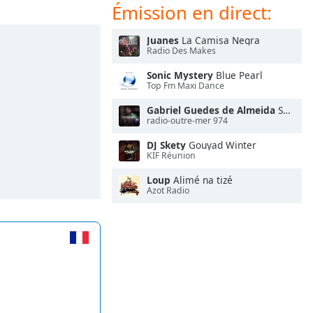
Émission en direct:
Juanes
La Camisa Negra
Radio Des Makes
Sonic Mystery
Blue Pearl
Top Fm Maxi Dance
Gabriel Guedes de Almeida
Santo pra Sempre (Ao Vivo)
radio-outre-mer 974
DJ Skety
Gouyad Winter
KIF Réunion
Loup
Alimé na tizé
Azot Radio