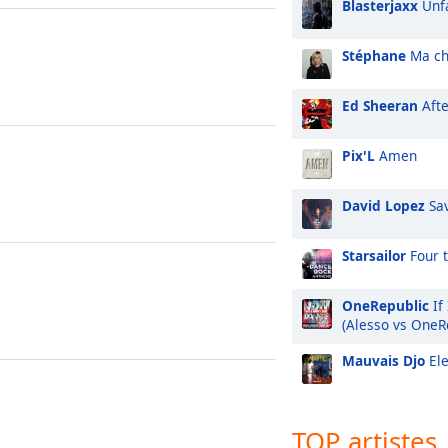
Blasterjaxx
Unfa
Stéphane
Ma ch
Ed Sheeran
Aft
Pix'L
Amen
David Lopez
Sa
Starsailor
Four t
OneRepublic
If
(Alesso vs OneR
Mauvais Djo
El
TOP artistes