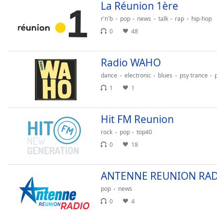
Chapters
La Réunion 1ère
r'n'b
pop
news
talk
rap
hip-hop
Chapters
0
48
Descriptions
descriptions
Radio WAHO
off
,
dance
electronic
blues
psy trance
selected
1
1
Subtitles
subtitles
Hit FM Reunion
settings
,
rock
pop
top40
opens
0
18
subtitles
settings
dialog
ANTENNE REUNION RA
subtitles
pop
news
off
,
selected
0
4