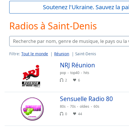
Current
Soutenez l'Ukraine. Sauvez la p
Time
0:00
/
Duration
-:-
Radios à Saint-Denis
Loaded
:
0.00%
0:00
Stream
Type
LIVE
Filtre:
Tout le monde
Réunion
Saint-Denis
Seek to
NRJ Réunion
live,
currently
behind
pop
top40
hits
live
LIVE
2
6
Remaining
Time
-
-:-
Sensuelle Radio 80
80s
70s
oldies
60s
1x
0
44
Playback
Rate