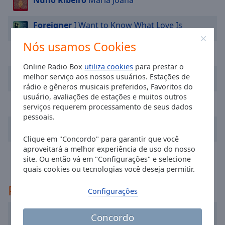
Nuno Ribeiro
Maria Joana
cancel
and
close
Foreigner
I Want to Know What Love Is
the
Nós usamos Cookies
window.
Vizinhos
Casar É pra Esquecer
Online Radio Box
utiliza cookies
para prestar o
Text
Taylor Swift
The Fate of Ophelia
melhor serviço aos nossos usuários. Estações de
Color
rádio e gêneros musicais preferidos, Favoritos do
usuário, avaliações de estações e muitos outros
David Carreira
Multa
serviços requerem processamento de seus dados
Opacity
pessoais.
Calema
Te Amo
Text
Clique em "Concordo" para garantir que você
aproveitará a melhor experiência de uso do nosso
Background
The Police
Every Breath You Take
site. Ou então vá em "Configurações" e selecione
Color
quais cookies ou tecnologias você deseja permitir.
Principais artistas
Opacity
Configurações
Calema
Concordo
Caption