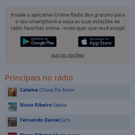
selected
Instale o aplicativo Online Radio Box gratuito para
Audio
o seu smartphone e ouça as suas estações de
Track
rádio favoritas online - onde quer que você esteja!
Picture-
in-
Picture
Fullscreen
outras opções
This
is
a
Principais no rádio
modal
window.
Calema
Chuva De Amor
Beginning
of
Nuno Ribeiro
Saloia
dialog
window.
Fernando Daniel
Juro
Escape
will