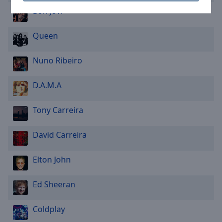
Area
Bon Jovi
Background
Color
Queen
Opacity
Nuno Ribeiro
Font
D.A.M.A
Size
Tony Carreira
Text
Edge
David Carreira
Style
Elton John
Font
Ed Sheeran
Family
Coldplay
Reset