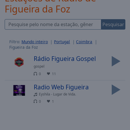
Figueira da Foz
Skip
Forward
Mute
Current
Pesquisar
Time
0:00
/
Duration
-:-
Filtro:
Mundo inteiro
Portugal
Coimbra
Figueira da Foz
Loaded
:
0.00%
Rádio Figueira Gospel
Stream
gospel
Type
LIVE
0
11
Seek to
live,
currently
Radio Web Figueira
behind
live
LIVE
Eyshila - Lugar de Vida.
Remaining
0
1
Time
-
-:-
1x