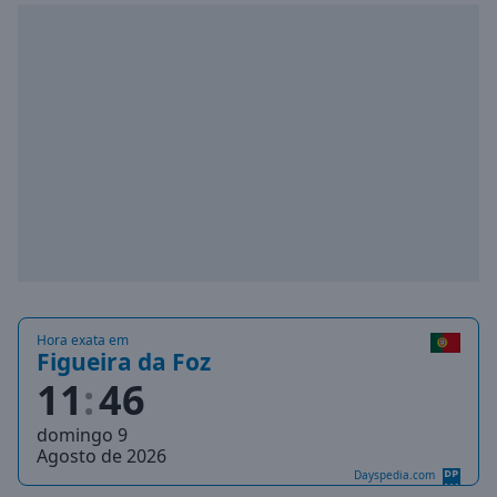
Playback
Rate
Chapters
Chapters
Descriptions
descriptions
off
,
selected
Subtitles
subtitles
Hora exata em
settings
,
Figueira da Foz
opens
11
46
subtitles
settings
domingo 9
dialog
Agosto de 2026
subtitles
Dayspedia.com
off
,