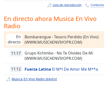
Remaining
Lista de reproducción
Contactos
Time
-
-:-
En directo ahora Musica En Vivo
1x
Radio
Playback
Rate
En
Bombarengue - Tesoro Perdido (En Vivo)
Chapters
directo
(WWW.MUSICAENVIVOPR.COM)
Chapters
Grupo Kchimbo - No Te Olvides De Mi
11:17
(WWW.MUSICAENVIVOPR.COM)
Descriptions
descriptions
11:12
Fuerza Latina
El M*l De Amor Me M**a
off
,
selected
Musica En Vivo Radio playlist
Subtitles
subtitles
settings
,