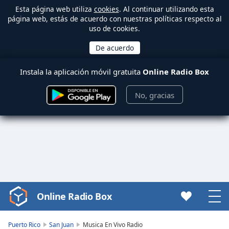
Esta página web utiliza
cookies
. Al continuar utilizando esta
página web, estás de acuerdo con nuestras políticas respecto al
uso de cookies.
Instala la aplicación móvil gratuita
Online Radio Box
No, gracias
Online Radio Box
Video
Player
is
Puerto Rico
San Juan
Musica En Vivo Radio