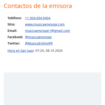
Contactos de la emisora
Opacity
Teléfono:
+1 904-694-9404
Caption
Sitio:
www.musicaenvivopr.com
Area
Email:
musicaenvivopr1@gmail.com
Background
Facebook:
@musicaenvivopr
Color
Twitter:
@MusicaEnVivoPR
Hora en San Juan
:
07:24
,
08.10.2026
Opacity
Font
Size
Text
Edge
Style