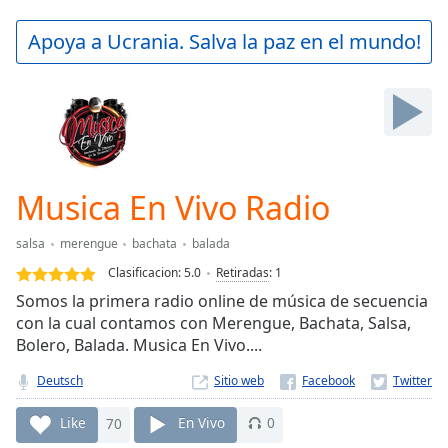
loading.
Play
Apoya a Ucrania. Salva la paz en el mundo!
Video
Play
Skip
Backward
Skip
Forward
Mute
Current
Musica En Vivo Radio
Time
0:00
/
salsa
merengue
bachata
balada
Duration
-:-
Clasificacion:
5.0
Retiradas
:
1
Loaded
:
Somos la primera radio online de música de secuencia
0.00%
con la cual contamos con Merengue, Bachata, Salsa,
Stream
Bolero, Balada. Musica En Vivo....
Type
LIVE
Seek to
Deutsch
Sitio web
live,
currently
behind
Like
70
En Vivo
0
live
LIVE