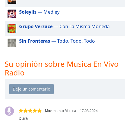
of
dialog
Soleylis
— Medley
window.
Escape
Grupo Verzace
— Con La Misma Moneda
will
cancel
and
Sin Fronteras
— Todo, Todo, Todo
close
the
window.
Su opinión sobre Musica En Vivo
Radio
Text
Color
Opacity
Movimiento Musical
17.03.2024
Text
Dura
Background
Color