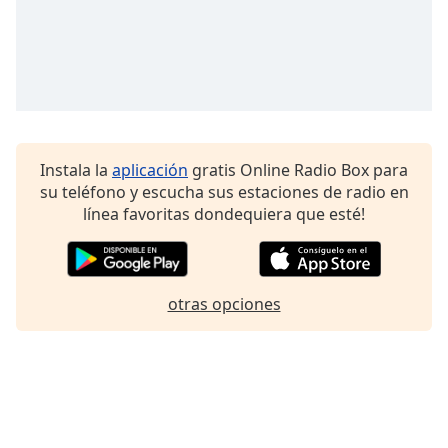
Font
Family
Reset
Done
Close
Modal
Instala la
aplicación
gratis Online Radio Box para
Dialog
su teléfono y escucha sus estaciones de radio en
End
línea favoritas dondequiera que esté!
of
dialog
window.
otras opciones