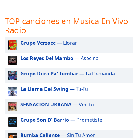
opens
subtitles
settings
TOP canciones en Musica En Vivo
dialog
subtitles
Radio
off
,
selected
Grupo Verzace
— Llorar
Audio
Los Reyes Del Mambo
— Asecina
Track
Picture-
Grupo Duro Pa' Tumbar
— La Demanda
in-
Picture
Fullscreen
La Llama Del Swing
— Tu-Tu
This
is
SENSACION URBANA
— Ven tu
a
modal
window.
Grupo Son D' Barrio
— Prometiste
Beginning
Rumba Caliente
— Sin Tu Amor