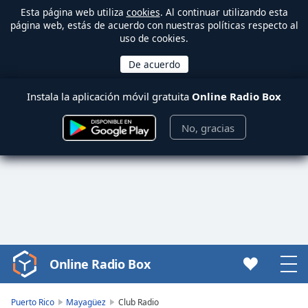
Esta página web utiliza
cookies
. Al continuar utilizando esta
página web, estás de acuerdo con nuestras políticas respecto al
uso de cookies.
Instala la aplicación móvil gratuita
Online Radio Box
No, gracias
Online Radio Box
Video
Player
is
Puerto Rico
Mayagüez
Club Radio