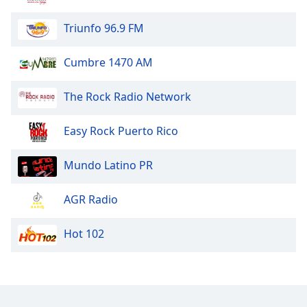
Triunfo 96.9 FM
Opacity
Cumbre 1470 AM
Caption
Area
The Rock Radio Network
Background
Color
Easy Rock Puerto Rico
Opacity
Mundo Latino PR
Font
AGR Radio
Size
Hot 102
Text
Edge
Style