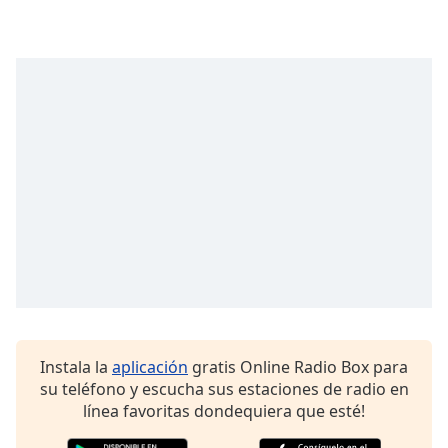
opens
subtitles
settings
dialog
subtitles
off
,
selected
Audio
Track
Picture-
in-
Picture
Fullscreen
This
is
a
modal
Instala la
aplicación
gratis Online Radio Box para
window.
su teléfono y escucha sus estaciones de radio en
línea favoritas dondequiera que esté!
Beginning