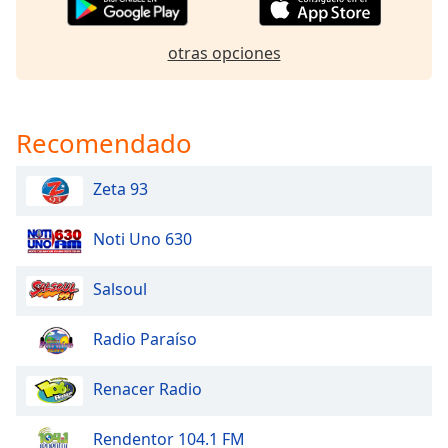
of
dialog
window.
otras opciones
Escape
will
cancel
Recomendado
and
close
the
Zeta 93
window.
Noti Uno 630
Text
Color
Salsoul
Opacity
Radio Paraíso
Renacer Radio
Text
Background
Color
Rendentor 104.1 FM