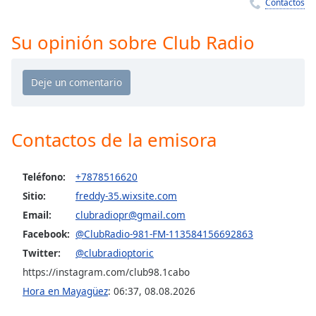
Remaining
Contactos
Time
-
-:-
Su opinión sobre Club Radio
1x
Playback
Rate
Chapters
Contactos de la emisora
Chapters
Descriptions
Teléfono:
+7878516620
Sitio:
freddy-35.wixsite.com
descriptions
off
,
Email:
clubradiopr@gmail.com
selected
Facebook:
@ClubRadio-981-FM-113584156692863
Twitter:
@clubradioptoric
Subtitles
https://instagram.com/club98.1cabo
subtitles
Hora en Mayagüez
:
06:37
,
08.08.2026
settings
,