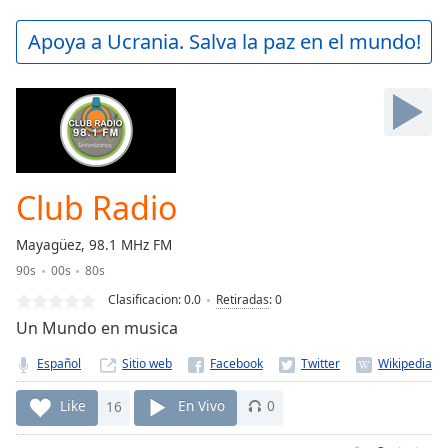
loading.
Play
Apoya a Ucrania. Salva la paz en el mundo!
Video
Play
Skip
Backward
Skip
Forward
Mute
Current
Club Radio
Time
0:00
/
Mayagüez, 98.1 MHz FM
Duration
-:-
90s
00s
80s
Loaded
:
0.00%
Clasificacion:
0.0
Retiradas
:
0
Stream
Un Mundo en musica
Type
LIVE
Español
Sitio web
Seek to
live,
currently
Like
16
En Vivo
0
behind
live
LIVE