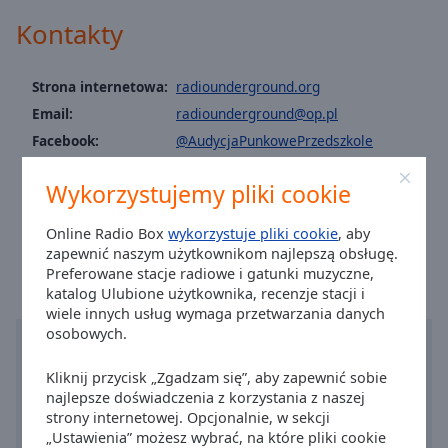
Caption
Area
Kontakty
Background
Color
Strona internetowa:
radiounderground.org
Email:
radiounderground@op.pl
Opacity
Facebook:
@AudycjaPunkowePrzedszkole
Instagram:
@punkoweradiounderground
Font
Wykorzystujemy pliki cookie
Youtube:
@punkoweradio
Size
Czas w mieście Kielce
:
15:49
,
08.09.2026
Online Radio Box
wykorzystuje pliki cookie
, aby
zapewnić naszym użytkownikom najlepszą obsługę.
Text
Preferowane stacje radiowe i gatunki muzyczne,
Edge
katalog Ulubione użytkownika, recenzje stacji i
Style
wiele innych usług wymaga przetwarzania danych
osobowych.
Font
Kliknij przycisk „Zgadzam się”, aby zapewnić sobie
Family
najlepsze doświadczenia z korzystania z naszej
strony internetowej. Opcjonalnie, w sekcji
„Ustawienia” możesz wybrać, na które pliki cookie