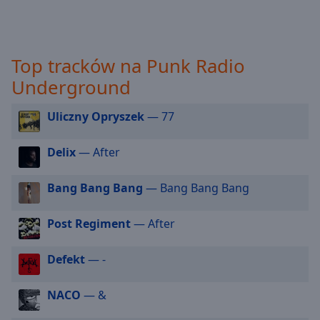
off
,
selected
Audio
Top tracków na Punk Radio
Track
Underground
Picture-
in-
Picture
Uliczny Opryszek
— 77
Fullscreen
This
Delix
— After
is
a
Bang Bang Bang
— Bang Bang Bang
modal
window.
Post Regiment
— After
Beginning
of
Defekt
— -
dialog
window.
NACO
— &
Escape
will