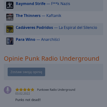
Raymond Strife
— F**k Nazis
cancel
and
close
The Thinners
— Kaftanik
the
window.
Cadáveres Podridos
— La Espiral del Silencio
Text
Para Wino
— Anarchiści
Color
Opacity
Opinie Punk Radio Underground
Text
Background
Color
Punkowe Radio Underground
Opacity
03.02.2022
Punks not dead!!