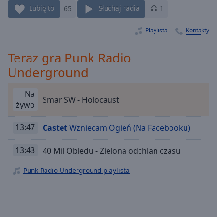
Lubię to
65
Słuchaj radia
1
Playback
Rate
Playlista
Kontakty
Chapters
Chapters
Teraz gra Punk Radio
Underground
Descriptions
descriptions
Na
Smar SW - Holocaust
off
,
żywo
selected
13:47
Castet
Wzniecam Ogień (Na Facebooku)
Subtitles
subtitles
13:43
40 Mil Obledu - Zielona odchlan czasu
settings
,
opens
Punk Radio Underground playlista
subtitles
settings
dialog
subtitles