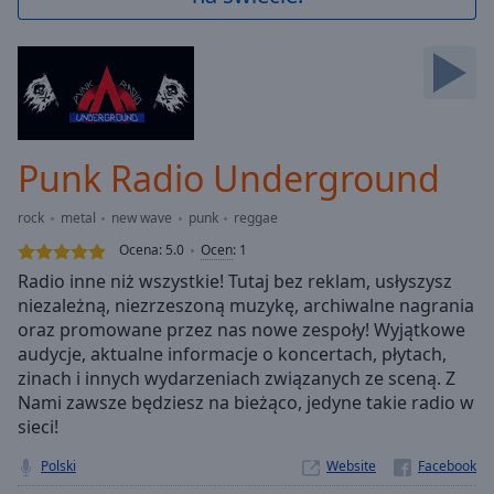
Backward
Skip
Forward
Mute
Current
Time
0:00
/
Punk Radio Underground
Duration
-:-
Loaded
:
rock
metal
new wave
punk
reggae
0.00%
Stream
Ocena:
5.0
Ocen
:
1
Type
LIVE
Radio inne niż wszystkie! Tutaj bez reklam, usłyszysz
Seek to
niezależną, niezrzeszoną muzykę, archiwalne nagrania
live,
oraz promowane przez nas nowe zespoły! Wyjątkowe
currently
behind
audycje, aktualne informacje o koncertach, płytach,
live
LIVE
zinach i innych wydarzeniach związanych ze sceną. Z
Remaining
Nami zawsze będziesz na bieżąco, jedyne takie radio w
Time
-
sieci!
-:-
Polski
Website
1x