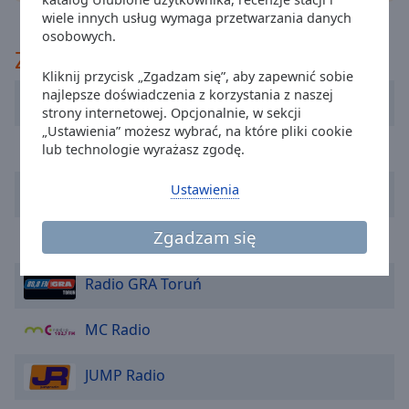
cancel
wiele innych usług wymaga przetwarzania danych
osobowych.
and
Zaleca
close
Kliknij przycisk „Zgadzam się”, aby zapewnić sobie
the
najlepsze doświadczenia z korzystania z naszej
window.
Radio Minimal mix
strony internetowej. Opcjonalnie, w sekcji
„Ustawienia” możesz wybrać, na które pliki cookie
Text
Radio Club Party
lub technologie wyrażasz zgodę.
Color
Ustawienia
RadioParty.pl
Opacity
Zgadzam się
Radio Sympatyk
Text
Radio GRA Toruń
Background
Color
MC Radio
Opacity
JUMP Radio