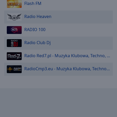
Caption
Flash FM
Area
Background
Radio Heaven
Color
RADIO 100
Opacity
Radio Club Dj
Font
Size
Radio Red7.pl - Muzyka Klubowa, Techno, Dance
RadioCmp3.eu - Muzyka Klubowa, Techno, Dance
Text
Edge
Style
Font
Family