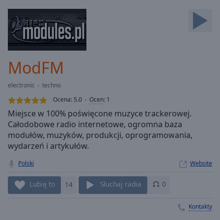
Backward
Skip
Forward
Mute
Current
Time
0:00
ModFM
/
Duration
-:-
electronic
techno
Loaded
:
0.00%
Ocena:
5.0
Ocen
:
1
Stream
Miejsce w 100% poświęcone muzyce trackerowej.
Type
LIVE
Całodobowe radio internetowe, ogromna baza
Seek to
modułów, muzyków, produkcji, oprogramowania,
live,
wydarzeń i artykułów.
currently
behind
live
LIVE
Polski
Website
Remaining
Time
-
Lubię to
14
Słuchaj radia
0
-:-
Kontakty
1x