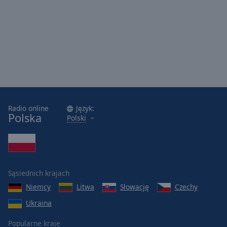
Reset
Done
Close
Modal
Dialog
End
of
dialog
window.
Radio online
Język:
Polska
Polski
Sąsiednich krajach
Niemcy
Litwa
Słowację
Czechy
Ukraina
Popularne kraje