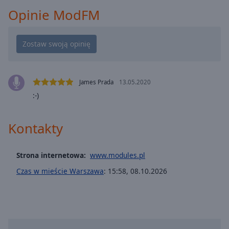
Playback
Opinie ModFM
Rate
Chapters
Chapters
Descriptions
James Prada
13.05.2020
descriptions
:-)
off
,
selected
Kontakty
Subtitles
Strona internetowa:
www.modules.pl
subtitles
settings
,
Czas w mieście Warszawa
:
15:58
,
08.10.2026
opens
subtitles
settings
dialog
subtitles