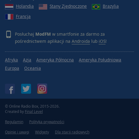
Holandia
Stany Zjednoczone
Brazylia
Francja
Posłuchaj
ModFM
w smartfonie za darmo za
pośrednictwem aplikacji na
Androida
lub
iOS
!
Afryka
Azja
Ameryka Północna
Ameryka Południowa
Europa
Oceania
© Online Radio Box, 2015-2026.
Created by
Final Level
Regulamin
Polityka prywatności
Opinie i uwagi
Widgety
Dla stacji radiowych