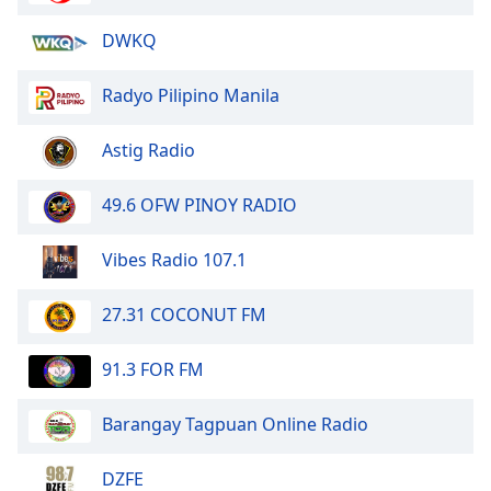
Font
DWKQ
Family
Radyo Pilipino Manila
Reset
Done
Astig Radio
Close
Modal
Dialog
49.6 OFW PINOY RADIO
End
of
Vibes Radio 107.1
dialog
window.
27.31 COCONUT FM
91.3 FOR FM
Barangay Tagpuan Online Radio
DZFE