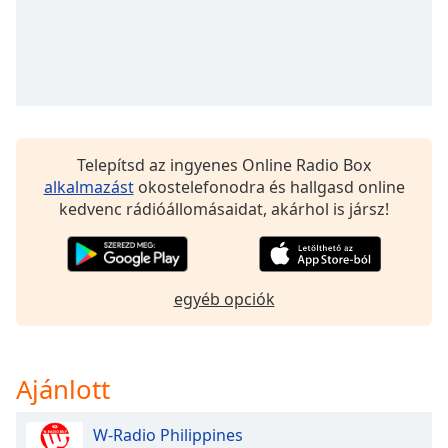
Opacity
Caption
Area
Background
Telepítsd az ingyenes Online Radio Box
Color
alkalmazást
okostelefonodra és hallgasd online
kedvenc rádióállomásaidat, akárhol is jársz!
Opacity
Font
egyéb opciók
Size
Text
Ajánlott
Edge
Style
W-Radio Philippines