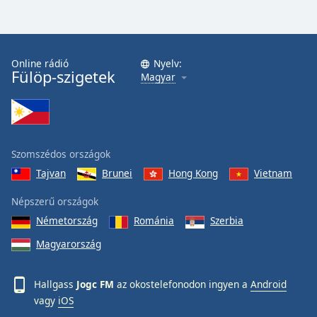
Online rádió
Nyelv:
Fülöp-szigetek
Magyar
Szomszédos országok
Tajvan
Brunei
Hong Kong
Vietnam
Népszerű országok
Németország
Románia
Szerbia
Magyarország
Hallgass
Jogc FM
az okostelefonodon ingyen a
Android
vagy
iOS