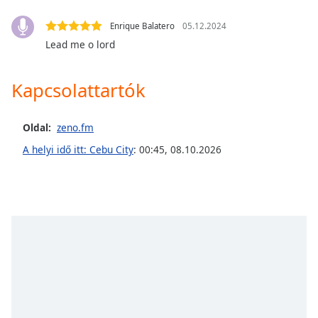
of
dialog
Enrique Balatero
05.12.2024
window.
Lead me o lord
Escape
will
cancel
Kapcsolattartók
and
close
Oldal:
zeno.fm
the
window.
A helyi idő itt: Cebu City
:
00:45
,
08.10.2026
Text
Color
Opacity
Text
Background
Color