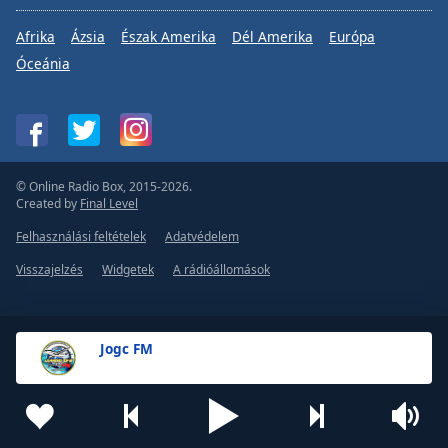
Afrika
Ázsia
Észak Amerika
Dél Amerika
Európa
Óceánia
© Online Radio Box, 2015-2026.
Created by
Final Level
Felhasználási feltételek
Adatvédelem
Visszajelzés
Widgetek
A rádióállomások
Jogc FM