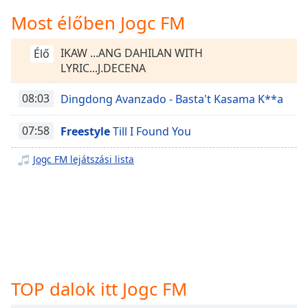
Remaining
Time
-
Most élőben Jogc FM
-:-
IKAW ...ANG DAHILAN WITH
Élő
1x
LYRIC...J.DECENA
Playback
Rate
08:03
Dingdong Avanzado - Basta't Kasama K**a
Chapters
07:58
Freestyle
Till I Found You
Chapters
Jogc FM lejátszási lista
Descriptions
descriptions
off
,
selected
Subtitles
subtitles
TOP dalok itt Jogc FM
settings
,