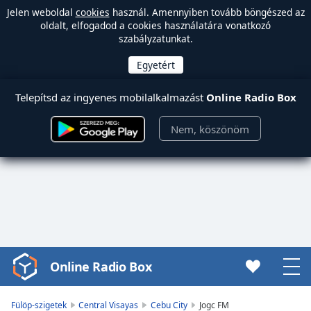
Jelen weboldal
cookies
használ. Amennyiben tovább böngészed az
oldalt, elfogadod a cookies használatára vonatkozó
szabályzatunkat.
Telepítsd az ingyenes mobilalkalmazást
Online Radio Box
Nem, köszönöm
Online Radio Box
Video
Player
is
Fülöp-szigetek
Central Visayas
Cebu City
Jogc FM