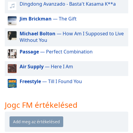
opens
Dingdong Avanzado - Basta't Kasama K**a
subtitles
settings
Jim Brickman
— The Gift
dialog
subtitles
off
,
Michael Bolton
— How Am I Supposed to Live
selected
Without You
Passage
— Perfect Combination
Audio
Track
Air Supply
— Here I Am
Picture-
in-
Picture
Freestyle
— Till I Found You
Fullscreen
This
is
a
Jogc FM értékelésed
modal
window.
Beginning