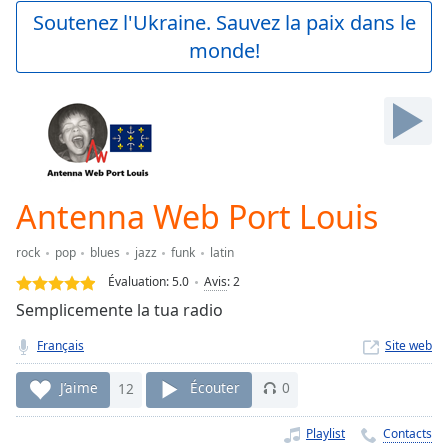
Play
Soutenez l'Ukraine. Sauvez la paix dans le
Video
monde!
Play
Skip
Backward
Skip
Forward
Mute
Current
Time
0:00
Antenna Web Port Louis
/
Duration
-:-
rock
pop
blues
jazz
funk
latin
Loaded
:
0.00%
Évaluation:
5.0
Avis
:
2
Stream
Semplicemente la tua radio
Type
LIVE
Français
Site web
Seek to
live,
currently
J’aime
12
Écouter
0
behind
live
LIVE
Remaining
Playlist
Contacts