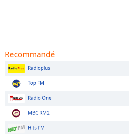
Recommandé
Radioplus
Top FM
Radio One
MBC RM2
Hits FM