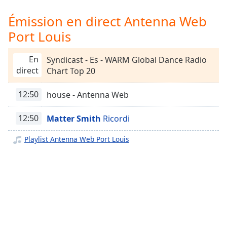
Time
-
-:-
Émission en direct Antenna Web
Port Louis
1x
Playback
Rate
En
Syndicast - Es - WARM Global Dance Radio
direct
Chart Top 20
Chapters
12:50
house - Antenna Web
Chapters
Descriptions
12:50
Matter Smith
Ricordi
descriptions
Playlist Antenna Web Port Louis
off
,
selected
Subtitles
subtitles
settings
,
opens