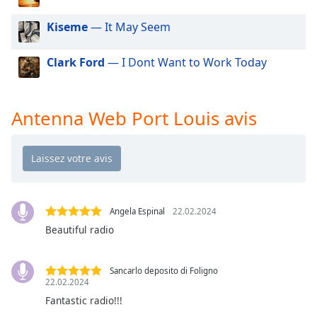
dialog
window.
Kiseme
— It May Seem
Escape
will
Clark Ford
— I Dont Want to Work Today
cancel
and
close
Antenna Web Port Louis avis
the
window.
Text
Color
Angela Espinal
22.02.2024
Opacity
Beautiful radio
Text
Sancarlo deposito di Foligno
Background
22.02.2024
Color
Fantastic radio!!!