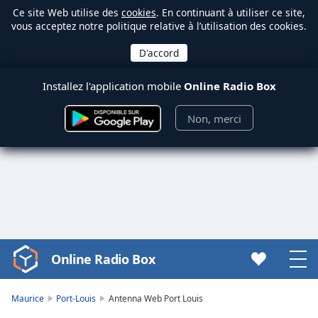
Ce site Web utilise des
cookies
. En continuant à utiliser ce site,
vous acceptez notre politique relative à l’utilisation des cookies.
Installez l'application mobile
Online Radio Box
Non, merci
Online Radio Box
Video
Player
is
Maurice
Port-Louis
Antenna Web Port Louis
loading.