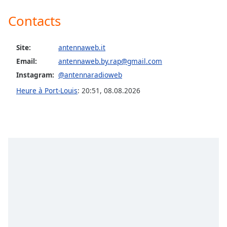
Opacity
Contacts
Caption
Site:
antennaweb.it
Area
Email:
antennaweb.by.rap@gmail.com
Background
Instagram:
@antennaradioweb
Color
Heure à Port-Louis
:
20:51
,
08.08.2026
Opacity
Font
Size
Text
Edge
Style
Font