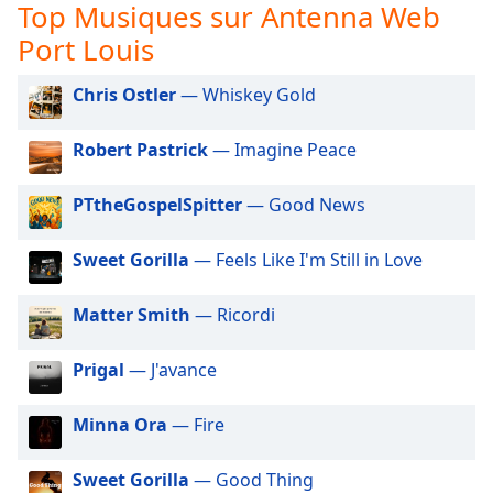
subtitles
Top Musiques sur Antenna Web
settings
Port Louis
dialog
subtitles
Chris Ostler
— Whiskey Gold
off
,
selected
Robert Pastrick
— Imagine Peace
Audio
Track
PTtheGospelSpitter
— Good News
Picture-
in-
Sweet Gorilla
— Feels Like I'm Still in Love
Picture
Fullscreen
This
Matter Smith
— Ricordi
is
a
Prigal
— J'avance
modal
window.
Minna Ora
— Fire
Beginning
Sweet Gorilla
— Good Thing
of