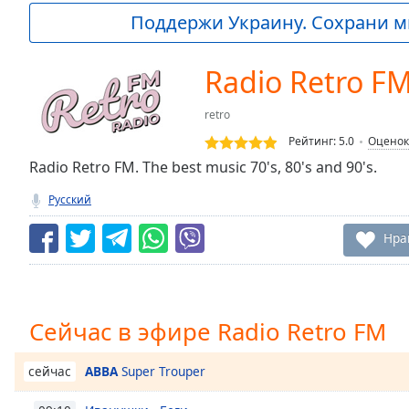
Current
Поддержи Украину. Сохрани м
Time
0:00
/
Duration
-:-
Radio Retro F
Loaded
:
0.00%
retro
0:00
Рейтинг:
5.0
Оценок
Stream
Type
Radio Retro FM. The best music 70's, 80's and 90's.
LIVE
Seek to
Русский
live,
currently
behind
Нра
live
LIVE
Remaining
Time
-
-:-
Сейчас в эфире Radio Retro FM
1x
Playback
ABBA
Super Trouper
сейчас
Rate