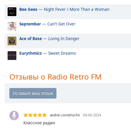
Audio
Track
Bee Gees
— Night Fever / More Than a Woman
Picture-
in-
September
— Can't Get Over
Picture
Fullscreen
Ace of Base
— Living In Danger
This
is
a
Eurythmics
— Sweet Dreams
modal
window.
Отзывы о Radio Retro FM
Beginning
of
dialog
window.
Escape
will
andrei corotinschii
04.06.2024
cancel
Классное радио
and
close