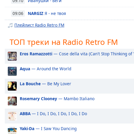
Иванушки - Беги
09:10
Chapters
Chapters
NARGIZ
Я - не твоя
09:06
Плейлист Radio Retro FM
Descriptions
descriptions
ТОП треки на Radio Retro FM
off
,
selected
Eros Ramazzotti
— Cose della vita (Can't Stop Thinking of 
Subtitles
Aqua
— Around the World
subtitles
settings
,
La Bouche
— Be My Lover
opens
subtitles
settings
Rosemary Clooney
— Mambo Italiano
dialog
subtitles
ABBA
— I Do, I Do, I Do, I Do, I Do
off
,
selected
Yaki-Da
— I Saw You Dancing