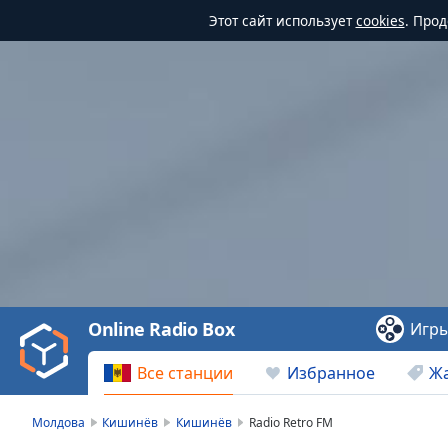
Этот сайт использует
cookies
. Про
Video
Player
is
loading.
Play
Video
Online Radio Box
Игр
Play
Skip
Все станции
Избранное
Ж
Backward
Skip
Forward
Молдова
Кишинёв
Кишинёв
Radio Retro FM
Mute