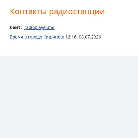
the
Контакты радиостанции
window.
Text
Сайт:
radioplayer.md
Color
Время в городе Кишинёв
:
12:16
,
08.07.2026
Opacity
Text
Background
Color
Opacity
Caption
Area
Background