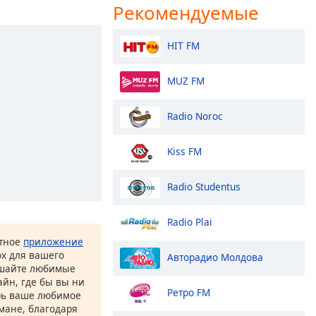
Рекомендуемые
HIT FM
MUZ FM
Radio Noroc
Kiss FM
Radio Studentus
Radio Plai
атное
приложение
ox для вашего
Авторадио Молдова
ушайте любимые
йн, где бы вы ни
Ретро FM
рь ваше любимое
рмане, благодаря