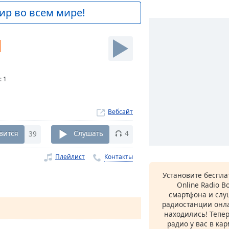
ир во всем мире!
M
:
1
Вебсайт
вится
39
Слушать
4
Плейлист
Контакты
Установите беспл
Online Radio B
смартфона и сл
радиостанции онла
находились! Тепе
радио у вас в ка