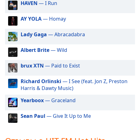
of
HAVEN
— I Run
HIT FM Orchestral Classics
dialog
HIT FM K-Pop Hits
window.
AY YOLA
— Homay
Escape
HIT FM Movie Hits
will
Lady Gaga
— Abracadabra
cancel
and
close
Albert Brite
— Wild
the
window.
brux XTN
— Paid to Exist
Text
Richard Orlinski
— I See (feat. Jon Z, Preston
Color
Harris & Dawty Music)
Yearboox
— Graceland
Opacity
Sean Paul
— Give It Up to Me
Text
Background
Color