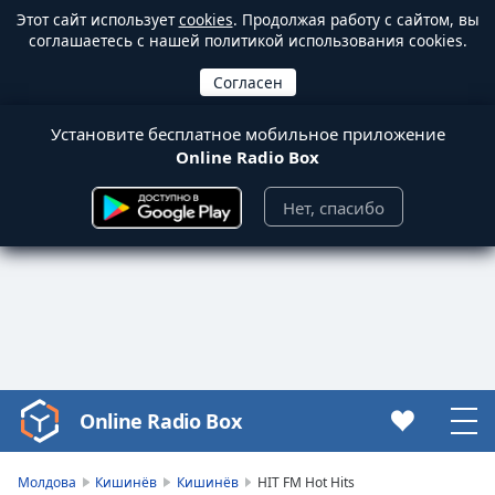
Этот сайт использует
cookies
. Продолжая работу с сайтом, вы
соглашаетесь с нашей политикой использования cookies.
Установите бесплатное мобильное приложение
Online Radio Box
Нет, спасибо
Online Radio Box
Video
Player
is
Молдова
Кишинёв
Кишинёв
HIT FM Hot Hits