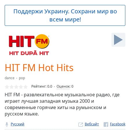
loading.
Play
Поддержи Украину. Сохрани мир во
Video
всем мире!
Play
Skip
Backward
Skip
Forward
Mute
Current
Time
0:00
HIT FM Hot Hits
/
Duration
-:-
dance
pop
Loaded
:
0.00%
Рейтинг:
0.0
Оценок
:
0
Stream
HIT FM - развлекательное музыкальное радио, где
Type
LIVE
играет лучшая западная музыка 2000 и
Seek to
современные горячие хиты на румынском и
live,
русском языке.
currently
behind
live
LIVE
Русский
Вебсайт