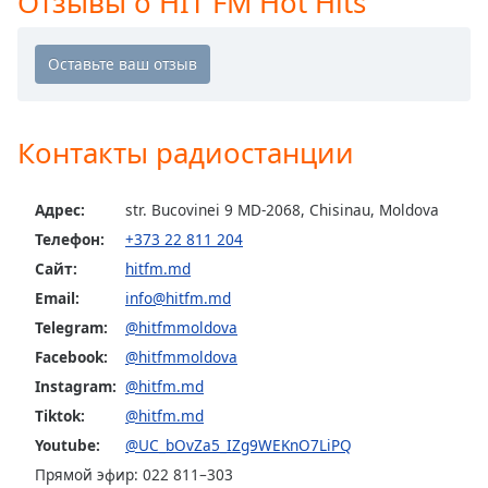
Отзывы о HIT FM Hot Hits
Opacity
Caption
Area
Контакты радиостанции
Background
Color
Адрес:
str. Bucovinei 9 MD-2068, Chisinau, Moldova
Телефон:
+373 22 811 204
Opacity
Сайт:
hitfm.md
Email:
info@hitfm.md
Font
Telegram:
@hitfmmoldova
Size
Facebook:
@hitfmmoldova
Instagram:
@hitfm.md
Text
Tiktok:
@hitfm.md
Edge
Style
Youtube:
@UC_bOvZa5_IZg9WEKnO7LiPQ
Прямой эфир: 022 811–303