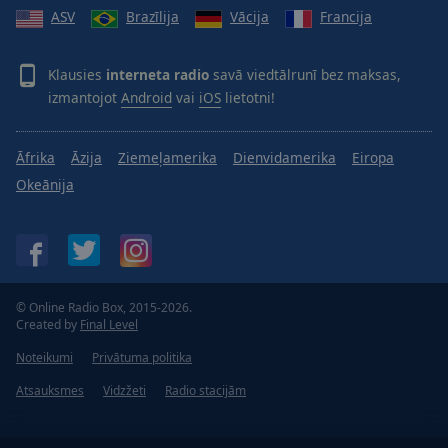
ASV
Brazīlija
Vācija
Francija
Klausies
interneta radio
savā viedtālrunī bez maksas,
izmantojot
Android
vai
iOS
lietotni!
Āfrika
Āzija
Ziemeļamerika
Dienvidamerika
Eiropa
Okeānija
© Online Radio Box, 2015-2026.
Created by
Final Level
Noteikumi
Privātuma politika
Atsauksmes
Vidzžeti
Radio stacijām