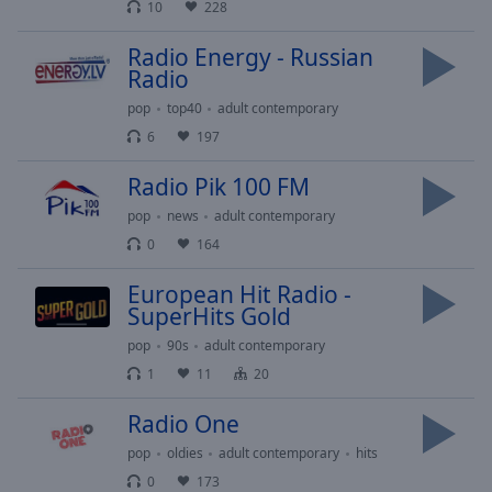
Playback
10
228
Rate
Radio Energy - Russian
Chapters
Radio
Chapters
pop
top40
adult contemporary
6
197
Descriptions
Radio Pik 100 FM
descriptions
off
,
pop
news
adult contemporary
selected
0
164
Subtitles
European Hit Radio -
SuperHits Gold
subtitles
settings
,
pop
90s
adult contemporary
opens
1
11
20
subtitles
settings
Radio One
dialog
pop
oldies
adult contemporary
hits
subtitles
0
173
off
,