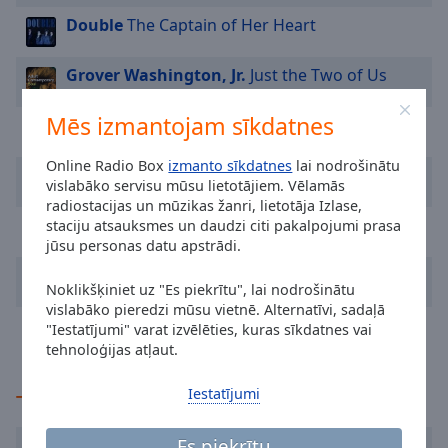
Area
Double
The Captain of Her Heart
Background
Color
Grover Washington, Jr.
Just the Two of Us
Opacity
Mēs izmantojam sīkdatnes
Marvin Gaye
What's Going On
Online Radio Box
izmanto sīkdatnes
lai nodrošinātu
Font
Boz Scaggs
Lowdown
vislabāko servisu mūsu lietotājiem. Vēlamās
Size
radiostacijas un mūzikas žanri, lietotāja Izlase,
Sheryl Crow
Soak up the Sun
staciju atsauksmes un daudzi citi pakalpojumi prasa
jūsu personas datu apstrādi.
Text
Edge
Jerry Lee Lewis
Great B***s of Fire
Noklikšķiniet uz "Es piekrītu", lai nodrošinātu
Style
vislabāko pieredzi mūsu vietnē. Alternatīvi, sadaļā
Taylor Dayne
Love Will Lead You Back
"Iestatījumi" varat izvēlēties, kuras sīkdatnes vai
tehnoloģijas atļaut.
Font
Family
Iestatījumi
TOP mākslinieki
Reset
Es piekrītu
Cher