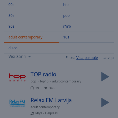
00s
hits
Skip
Forward
Mute
80s
pop
Current
Time
0:00
90s
r'n'b
/
adult contemporary
10s
Duration
-:-
Loaded
:
disco
0.00%
Stream
Visi žanri
Filtrs:
Visa pasaule
Latvija
Type
LIVE
Seek to
live,
TOP radio
currently
behind
pop
top40
adult contemporary
live
LIVE
Remaining
39
348
Time
-
Relax FM Latvija
-:-
adult contemporary
1x
Rhye - Helpless