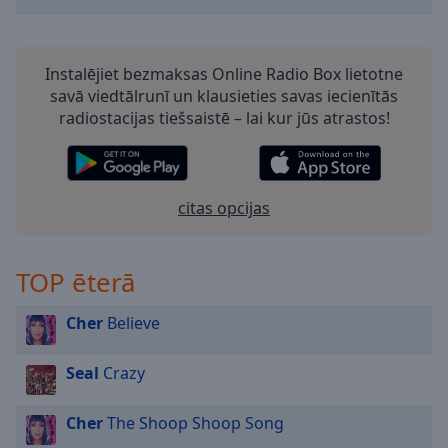
cancel
and
close
the
Instalējiet bezmaksas Online Radio Box lietotne
window.
savā viedtālrunī un klausieties savas iecienītās
radiostacijas tiešsaistē – lai kur jūs atrastos!
Text
Color
citas opcijas
Opacity
TOP ēterā
Text
Background
Color
Cher
Believe
Seal
Crazy
Opacity
Cher
The Shoop Shoop Song
Caption