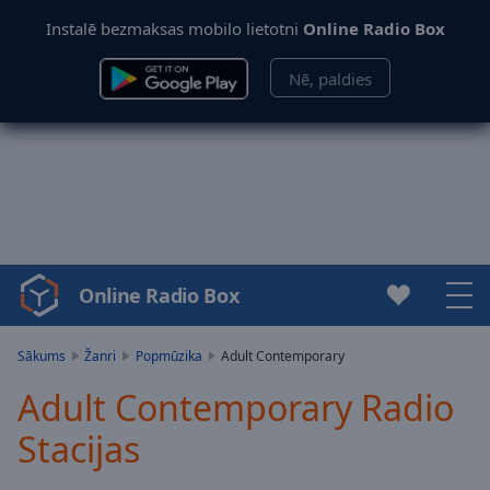
Instalē bezmaksas mobilo lietotni
Online Radio Box
Nē, paldies
Online Radio Box
Video
Player
is
Sākums
Žanri
Popmūzika
Adult Contemporary
loading.
Adult Contemporary Radio
Play
Video
Stacijas
Play
Skip
Backward