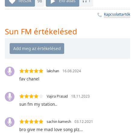
Remaining
Tetszik
98
Élő adás
1
Time
-
-:-
Kapcsolattartók
1x
Sun FM értékelésed
Playback
Rate
Chapters
Chapters
lakshan
16.08.2024
Descriptions
fav chanel
descriptions
off
,
Vajira Prasad
18.11.2023
selected
sun fm my station..
Subtitles
subtitles
sachin kamesh
03.12.2021
settings
,
bro give me mad love song plz...