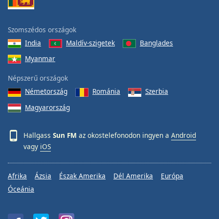
Szomszédos országok
India
Maldív-szigetek
Banglades
Myanmar
Népszerű országok
Németország
Románia
Szerbia
Magyarország
Hallgass
Sun FM
az okostelefonodon ingyen a
Android
vagy
iOS
Afrika
Ázsia
Észak Amerika
Dél Amerika
Európa
Óceánia