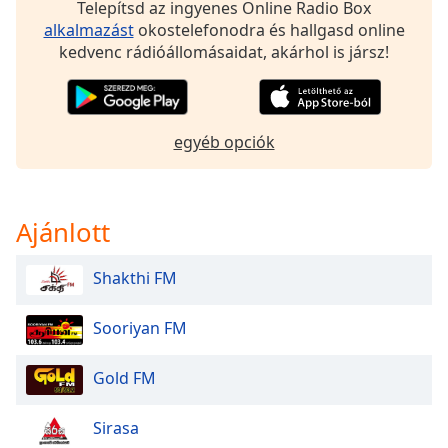
Telepítsd az ingyenes Online Radio Box
alkalmazást
okostelefonodra és hallgasd online
Opacity
kedvenc rádióállomásaidat, akárhol is jársz!
Caption
Area
egyéb opciók
Background
Color
Ajánlott
Opacity
Shakthi FM
Font
Size
Sooriyan FM
Text
Gold FM
Edge
Style
Sirasa