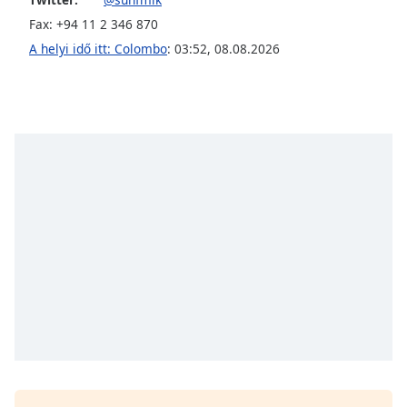
of
Fax: +94 11 2 346 870
dialog
window.
A helyi idő itt: Colombo
:
03:52
,
08.08.2026
Escape
will
cancel
and
close
the
window.
Text
Color
Opacity
Text
Background
Color