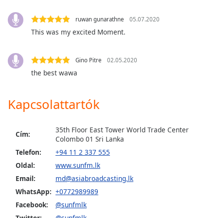
opens
subtitles
ruwan gunarathne
05.07.2020
settings
dialog
This was my excited Moment.
subtitles
off
,
Gino Pitre
02.05.2020
selected
the best wawa
Audio
Track
Kapcsolattartók
Picture-
in-
Picture
35th Floor East Tower World Trade Center
Cím:
Fullscreen
Colombo 01 Sri Lanka
This
Telefon:
+94 11 2 337 555
is
Oldal:
www.sunfm.lk
a
modal
Email:
md@asiabroadcasting.lk
window.
WhatsApp:
+0772989989
Facebook:
@sunfmlk
Beginning
Twitter:
@sunfmlk