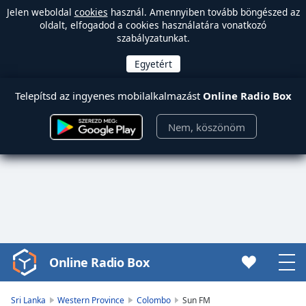
Jelen weboldal
cookies
használ. Amennyiben tovább böngészed az
oldalt, elfogadod a cookies használatára vonatkozó
szabályzatunkat.
Telepítsd az ingyenes mobilalkalmazást
Online Radio Box
Nem, köszönöm
Online Radio Box
Video
Player
is
Sri Lanka
Western Province
Colombo
Sun FM