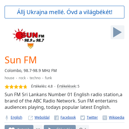
loading.
Play
Állj Ukrajna mellé. Óvd a világbékét!
Video
Play
Skip
Backward
Skip
Forward
Mute
Current
Sun FM
Time
0:00
/
Colombo, 98.7-98.9 MHz FM
Duration
-:-
house
rock
techno
funk
Loaded
:
0.00%
Értékelés:
4.8
Értékelések
:
5
Stream
Sun FM Sri Lankans Number 01 English radio station,a
Type
LIVE
brand of the ABC Radio Network. Sun FM entertains
audiences playing, todays popular latest English.
Seek to
live,
currently
English
Weboldal
behind
live
LIVE