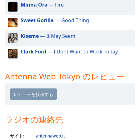
Beginning
Minna Ora
— Fire
of
dialog
Sweet Gorilla
— Good Thing
window.
Escape
will
Kiseme
— It May Seem
cancel
and
Clark Ford
— I Dont Want to Work Today
close
the
window.
Antenna Web Tokyo のレビュー
Text
Color
Opacity
ラジオの連絡先
Text
Background
サイト:
antennaweb.it