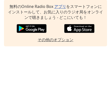
無料のOnline Radio Box
アプリ
をスマートフォンに
Font
インストールして、お気に入りのラジオ局をオンライ
Family
ンで聴きましょう - どこにいても！
Reset
Done
その他のオプション
Close
Modal
Dialog
End
of
dialog
window.