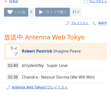
日本語
ウェブサイト
Remaining
Time
-
いいね
8
ライブで聴く
0
-:-
プレイリスト
連絡先
1x
Playback
放送中 Antenna Web Tokyo
Rate
Chapters
ライ
Robert Pastrick
Imagine Peace
ブ
Chapters
02:40
bOydestiNy - Super Love
Descriptions
descriptions
02:38
Chandra - Nessun Dorma (We Will Win)
off
,
selected
Antenna Web Tokyoのプレイリスト
Subtitles
subtitles
settings
,