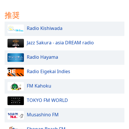
推奨
Radio Kishiwada
Jazz Sakura - asia DREAM radio
Radio Hayama
Radio Eigekai Indies
FM Kahoku
TOKYO FM WORLD
Musashino FM