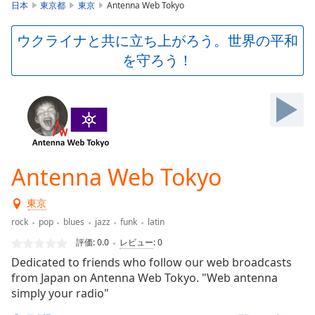
is
日本
東京都
東京
Antenna Web Tokyo
loading.
Play
ウクライナと共に立ち上がろう。世界の平和
Video
を守ろう！
Play
Skip
Backward
Skip
Forward
Mute
Current
Time
0:00
Antenna Web Tokyo
/
Duration
-:-
東京
Loaded
:
0.00%
rock
pop
blues
jazz
funk
latin
Stream
評価:
0.0
レビュー
:
0
Type
LIVE
Dedicated to friends who follow our web broadcasts
Seek to
from Japan on Antenna Web Tokyo. "Web antenna
live,
simply your radio"
currently
behind
live
LIVE