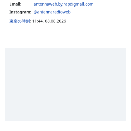
Color
Email:
antennaweb.by.rap@gmail.com
Instagram:
@antennaradioweb
Opacity
東京の時刻
:
11:44
,
08.08.2026
Caption
Area
Background
Color
Opacity
Font
Size
Text
Edge
Style