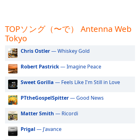
opens
subtitles
settings
dialog
TOPソング（〜で） Antenna Web
subtitles
Tokyo
off
,
selected
Chris Ostler
— Whiskey Gold
Audio
Track
Robert Pastrick
— Imagine Peace
Picture-
in-
Sweet Gorilla
— Feels Like I'm Still in Love
Picture
Fullscreen
PTtheGospelSpitter
— Good News
This
is
a
Matter Smith
— Ricordi
modal
window.
Prigal
— J'avance