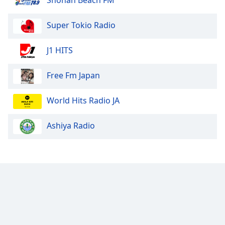
Shonan Beach FM
Super Tokio Radio
J1 HITS
Free Fm Japan
World Hits Radio JA
Ashiya Radio