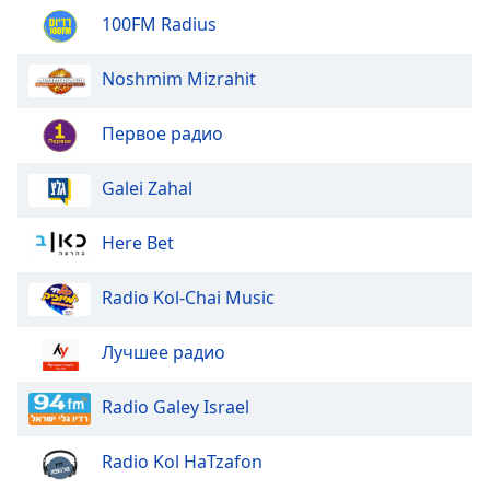
100FM Radius
Opacity
Noshmim Mizrahit
Caption
Первое радио
Area
Background
Color
Galei Zahal
Here Bet
Opacity
Radio Kol-Chai Music
Font
Size
Лучшее радио
Text
Radio Galey Israel
Edge
Style
Radio Kol HaTzafon