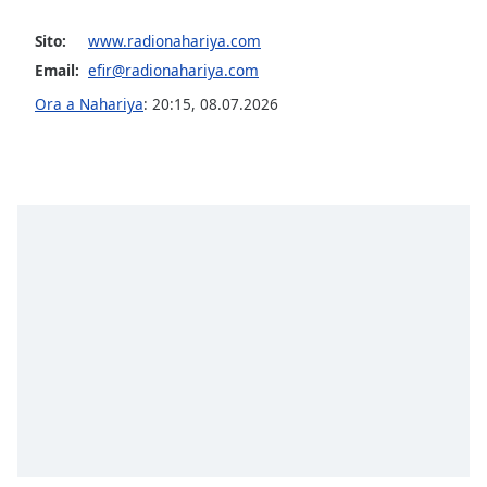
opens
subtitles
Sito:
www.radionahariya.com
settings
Email:
efir@radionahariya.com
dialog
subtitles
Ora a Nahariya
:
20:15
,
08.07.2026
off
,
selected
Audio
Track
Picture-
in-
Picture
Fullscreen
This
is
a
modal
window.
Beginning