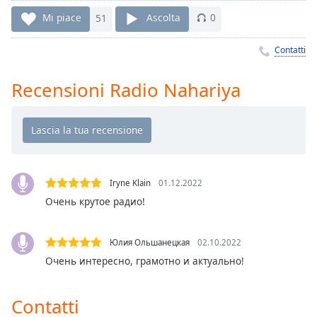
Remaining
Time
-
Mi piace
51
Ascolta
0
-:-
Contatti
1x
Playback
Recensioni Radio Nahariya
Rate
Chapters
Chapters
Descriptions
Iryne Klain
01.12.2022
descriptions
Очень крутое радио!
off
,
selected
Юлия Ольшанецкая
02.10.2022
Очень интересно, грамотно и актуально!
Subtitles
subtitles
Contatti
settings
,