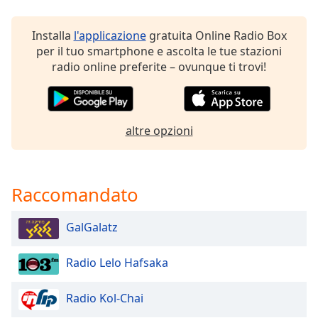
of
dialog
Installa
l'applicazione
gratuita Online Radio Box
window.
per il tuo smartphone e ascolta le tue stazioni
Escape
radio online preferite – ovunque ti trovi!
will
cancel
and
close
altre opzioni
the
window.
Text
Raccomandato
Color
GalGalatz
Opacity
Radio Lelo Hafsaka
Text
Background
Radio Kol-Chai
Color