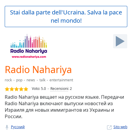
loading.
Play
Stai dalla parte dell'Ucraina. Salva la pace
Video
nel mondo!
Play
Skip
Backward
Skip
Forward
Mute
Current
Time
0:00
Radio Nahariya
/
Duration
-:-
rock
pop
news
talk
entertainment
Loaded
:
0.00%
Voto:
5.0
Recensioni
:
2
Stream
Radio Nahariya вещает на русском языке. Передачи
Type
LIVE
Radio Nahariya включают выпуски новостей из
Seek to
Израиля для новых иммигрантов из Украины и
live,
России.
currently
behind
live
LIVE
Русский
Sito web