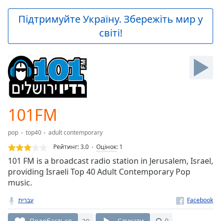
loading.
Play
Підтримуйте Україну. Збережіть мир у
Video
світі!
Play
Skip
Backward
Skip
Forward
Mute
Current
Time
0:00
101FM
/
Duration
-:-
pop
top40
adult contemporary
Loaded
:
0.00%
Рейтинг:
3.0
Оцінок
:
1
Stream
101 FM is a broadcast radio station in Jerusalem, Israel,
Type
LIVE
providing Israeli Top 40 Adult Contemporary Pop
Seek to
music.
live,
currently
עברית
behind
live
LIVE
Подобається
39
Слухати
0