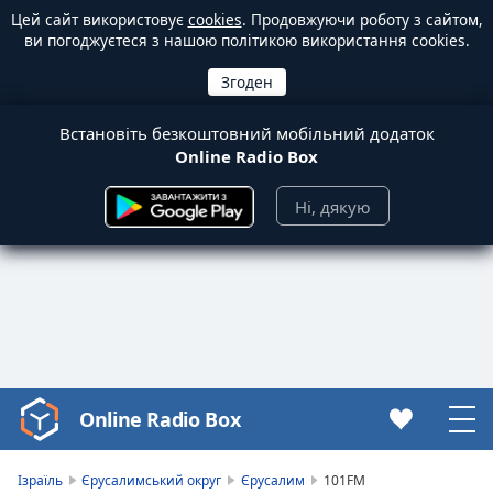
Цей сайт використовує
cookies
. Продовжуючи роботу з сайтом,
ви погоджуєтеся з нашою політикою використання cookies.
Встановіть безкоштовний мобільний додаток
Online Radio Box
Ні, дякую
Online Radio Box
Video
Player
is
Ізраїль
Єрусалимський округ
Єрусалим
101FM