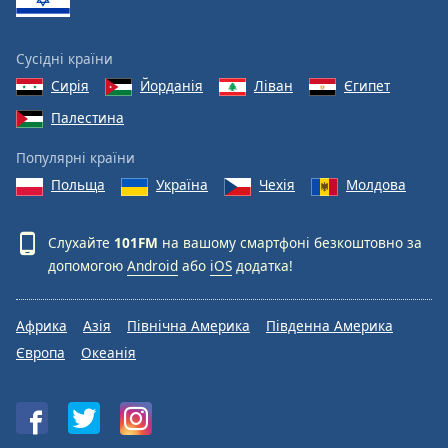
Сусідні країни
Сирія
Йорданія
Ліван
Єгипет
Палестина
Популярні країни
Польща
Україна
Чехія
Молдова
Слухайте
101FM
на вашому смартфоні безкоштовно за
допомогою
Android
або
iOS
додатка!
Африка
Азія
Північна Америка
Південна Америка
Європа
Океанія