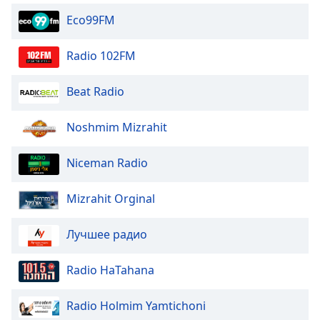
Eco99FM
Opacity
Radio 102FM
Caption
Area
Beat Radio
Background
Color
Noshmim Mizrahit
Opacity
Niceman Radio
Mizrahit Orginal
Font
Size
Лучшее радио
Text
Radio HaTahana
Edge
Style
Radio Holmim Yamtichoni