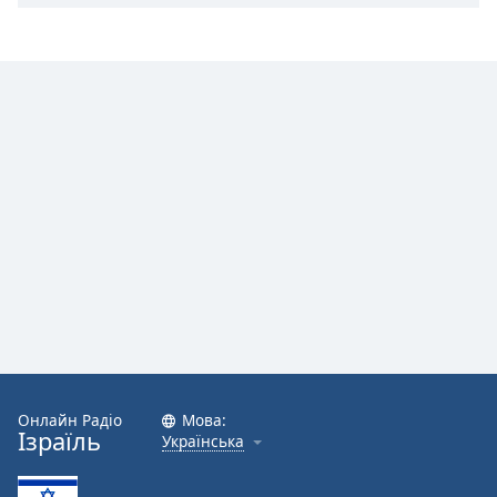
Font
Family
Reset
Done
Close
Modal
Dialog
End
of
dialog
window.
Онлайн Радіо
Мова:
Ізраїль
Українська