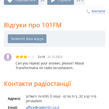
Remaining
Time
-
-:-
Контакти
1x
Відгуки про 101FM
Playback
Rate
Chapters
Chapters
Zvi M
21.12.2023
Descriptions
Can you repeat your answer, please? About
Transformatia on radio Ierushalaim.
descriptions
off
,
selected
Контакти радіостанції
Subtitles
פייר קניג 32, בית מרים - קומה 3 תלפיות ירושלים
subtitles
Адреса:
Jerusalem
settings
,
Email:
office@radio101.co.il
opens