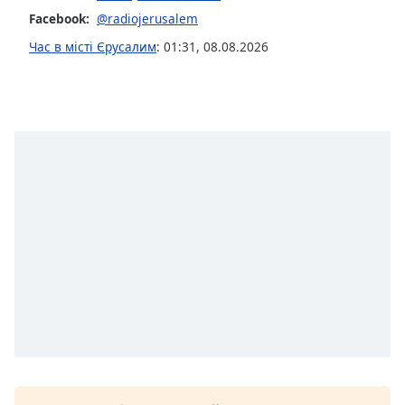
subtitles
Facebook:
@radiojerusalem
settings
Час в місті Єрусалим
:
01:31
,
08.08.2026
dialog
subtitles
off
,
selected
Audio
Track
Picture-
in-
Picture
Fullscreen
This
is
a
modal
window.
Beginning