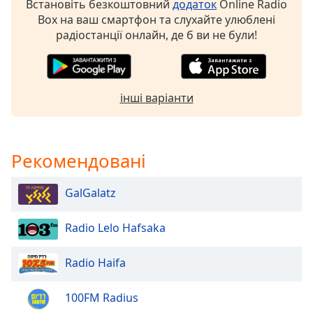
of
Встановіть безкоштовний
додаток
Online Radio
dialog
Box на ваш смартфон та слухайте улюблені
window.
радіостанції онлайн, де б ви не були!
Escape
will
cancel
and
інші варіанти
close
the
window.
Рекомендовані
Text
Color
GalGalatz
Radio Lelo Hafsaka
Opacity
Radio Haifa
Text
Background
100FM Radius
Color