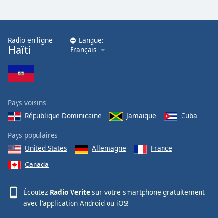
Family
Radio en ligne
Langue:
Reset
Haïti
Français
Done
Close
Modal
Dialog
End
of
Pays voisins
dialog
République Dominicaine
Jamaïque
Cuba
window.
Pays populaires
United States
Allemagne
France
Canada
Écoutez
Radio Verite
sur votre smartphone gratuitement
avec l'application
Android
ou
iOS
!