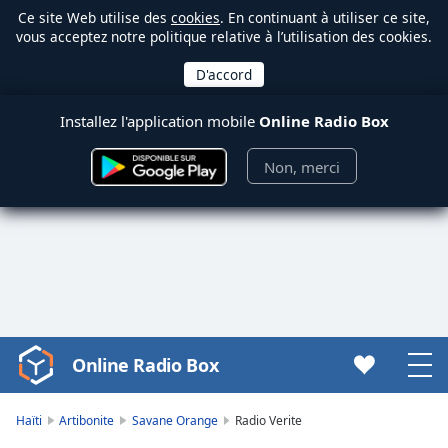
Ce site Web utilise des
cookies
. En continuant à utiliser ce site,
vous acceptez notre politique relative à l’utilisation des cookies.
Installez l'application mobile
Online Radio Box
Non, merci
Online Radio Box
Video
Player
is
Haïti
Artibonite
Savane Orange
Radio Verite
loading.