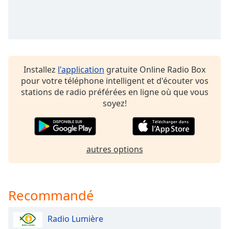
subtitles
settings
dialog
subtitles
off
,
selected
Installez
l'application
gratuite Online Radio Box
Audio
pour votre téléphone intelligent et d'écouter vos
Track
stations de radio préférées en ligne où que vous
soyez!
Picture-
in-
Picture
Fullscreen
This
autres options
is
a
modal
window.
Recommandé
Beginning
Radio Lumière
of