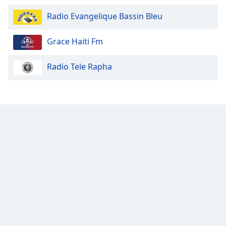
Opacity
Radio Evangelique Bassin Bleu
Grace Haiti Fm
Caption
Area
Background
Radio Tele Rapha
Color
Opacity
Font
Size
Text
Edge
Style
Font