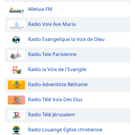
dialog
Alleluia FM
window.
Escape
will
Radio Voix Ave Maria
cancel
and
Radio Evangelique la Voix de Dieu
close
the
Radio Tele Parisienne
window.
Radio la Voix de l'Evangile
Text
Color
Radio Adventiste Béthanie
Opacity
Radio Télé Voix Des Elus
Text
Radio Télé Jérusalem
Background
Color
Radio Louange Eglise chretienne