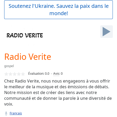
Play
Soutenez l'Ukraine. Sauvez la paix dans le
Video
monde!
Play
Skip
Backward
Skip
Forward
Mute
Current
Time
0:00
Radio Verite
/
Duration
-:-
gospel
Loaded
:
0.00%
Évaluation:
0.0
Avis
:
0
Stream
Chez Radio Verite, nous nous engageons à vous offrir
Type
LIVE
le meilleur de la musique et des émissions de débats.
Seek to
Notre mission est de créer des liens avec notre
live,
communauté et de donner la parole à une diversité de
currently
voix.
behind
live
LIVE
Remaining
Français