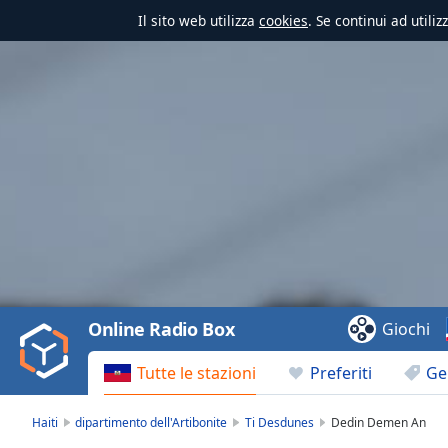
Il sito web utilizza
cookies
. Se continui ad utili
Video
Player
is
loading.
Play
Video
Online Radio Box
Giochi
Play
Skip
Tutte le stazioni
Preferiti
Ge
Backward
Skip
Forward
Haiti
dipartimento dell'Artibonite
Ti Desdunes
Dedin Demen An
Mute