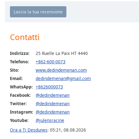
Chapters
Chapters
Descriptions
Contatti
descriptions
off
,
selected
Indirizzo:
25 Ruelle La Paix HT 4440
Telefono:
+862-600-0073
Subtitles
Sito:
www.dedindemenan.com
subtitles
Email:
dedindemenan@gmail.com
settings
,
WhatsApp:
+8626000073
opens
subtitles
Facebook:
@dedindemenan
settings
Twitter:
@dedindemenan
dialog
Instagram:
@dedindemenan
subtitles
Youtube:
@julensracine
off
,
selected
Ora a Ti Desdunes
:
05:21
,
08.08.2026