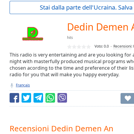
Current
Stai dalla parte dell'Ucraina. Salv
Time
0:00
/
Duration
-:-
Dedin Demen 
Loaded
:
0.00%
hits
0:00
Voto:
0.0
Recensioni
:
Stream
Type
This radio is very entertaining and are you looking for a
LIVE
night with masterfully produced musical programs whe
Seek to
live,
chosen acording to the time and preference of their li
currently
radio for you that will make you happy everyday.
behind
live
LIVE
Français
Remaining
Time
-
-:-
1x
Playback
Rate
Recensioni Dedin Demen An