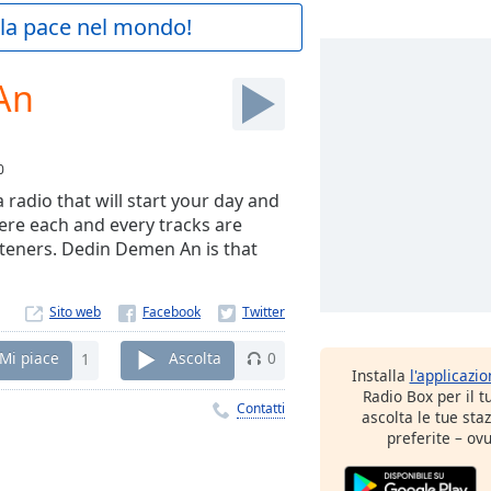
a la pace nel mondo!
An
0
 radio that will start your day and
re each and every tracks are
steners. Dedin Demen An is that
Sito web
Mi piace
1
Ascolta
0
Installa
l'applicazi
Radio Box per il 
Contatti
ascolta le tue sta
preferite – ovu