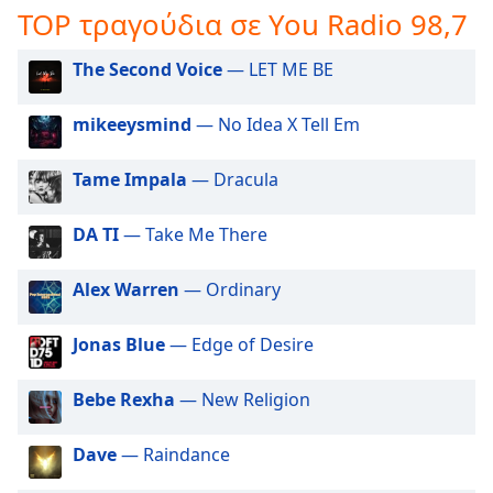
TOP τραγούδια σε You Radio 98,7
opens
subtitles
settings
The Second Voice
— LET ME BE
dialog
subtitles
mikeeysmind
— No Idea X Tell Em
off
,
selected
Tame Impala
— Dracula
Audio
Track
DA TI
— Take Me There
Picture-
in-
Alex Warren
— Ordinary
Picture
Fullscreen
Jonas Blue
— Edge of Desire
This
is
a
Bebe Rexha
— New Religion
modal
window.
Dave
— Raindance