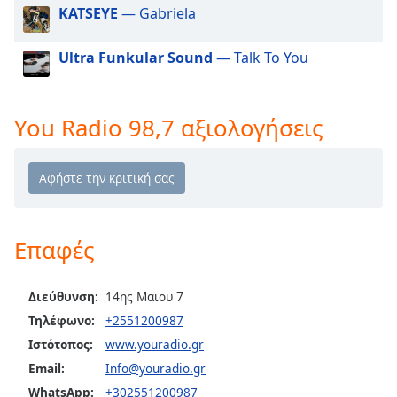
Beginning
KATSEYE
— Gabriela
of
dialog
Ultra Funkular Sound
— Talk To You
window.
Escape
will
cancel
You Radio 98,7 αξιολογήσεις
and
close
the
window.
Text
Επαφές
Color
Διεύθυνση:
14ης Μαϊου 7
Opacity
Τηλέφωνο:
+2551200987
Ιστότοπος:
www.youradio.gr
Text
Email:
Info@youradio.gr
Background
WhatsApp:
+302551200987