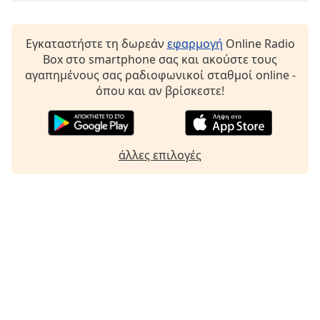
Font
Family
Εγκαταστήστε τη δωρεάν
εφαρμογή
Online Radio
Box στο smartphone σας και ακούστε τους
αγαπημένους σας ραδιοφωνικοί σταθμοί online -
Reset
όπου και αν βρίσκεστε!
Done
Close
Modal
Dialog
End
άλλες επιλογές
of
dialog
window.