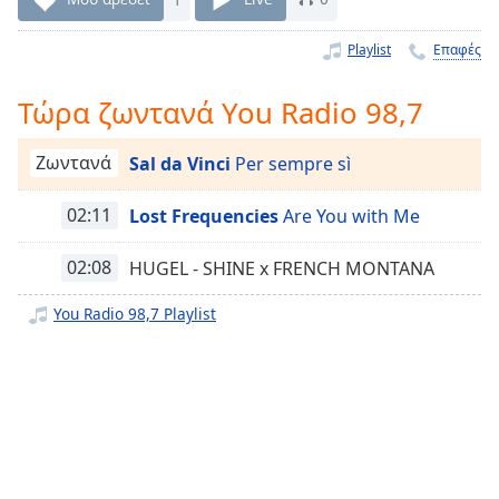
Remaining
Time
-
Playlist
Επαφές
-:-
Τώρα ζωντανά You Radio 98,7
1x
Playback
Ζωντανά
Sal da Vinci
Per sempre sì
Rate
Chapters
02:11
Lost Frequencies
Are You with Me
Chapters
02:08
HUGEL - SHINE x FRENCH MONTANA
Descriptions
You Radio 98,7 Playlist
descriptions
off
,
selected
Subtitles
subtitles
settings
,