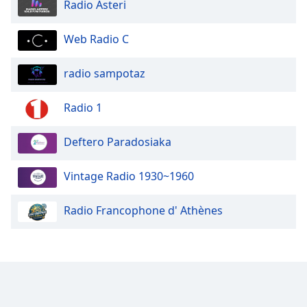
Radio Asteri
Web Radio C
radio sampotaz
Radio 1
Deftero Paradosiaka
Vintage Radio 1930~1960
Radio Francophone d' Athènes