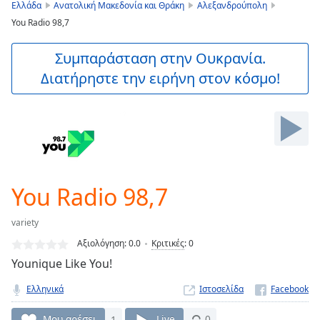
is
Ελλάδα
Ανατολική Μακεδονία και Θράκη
Αλεξανδρούπολη
loading.
You Radio 98,7
Play
Video
Συμπαράσταση στην Ουκρανία.
Play
Διατήρηστε την ειρήνη στον κόσμο!
Skip
Backward
Skip
Forward
Mute
Current
Time
0:00
/
You Radio 98,7
Duration
-:-
Loaded
:
variety
0.00%
Stream
Αξιολόγηση:
0.0
Κριτικές
:
0
Type
LIVE
Younique Like You!
Seek to
live,
Ελληνικά
Ιστοσελίδα
currently
behind
Μου αρέσει
1
Live
0
live
LIVE