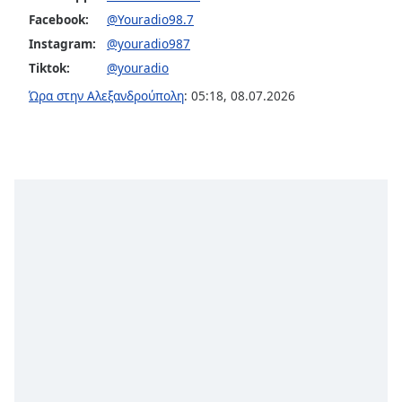
Color
Facebook:
@Youradio98.7
Instagram:
@youradio987
Opacity
Tiktok:
@youradio
Ώρα στην Αλεξανδρούπολη
:
05:18
,
08.07.2026
Caption
Area
Background
Color
Opacity
Font
Size
Text
Edge
Style