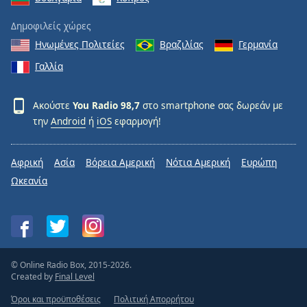
Δημοφιλείς χώρες
Ηνωμένες Πολιτείες
Βραζιλίας
Γερμανία
Γαλλία
Ακούστε
You Radio 98,7
στο smartphone σας δωρεάν με
την
Android
ή
iOS
εφαρμογή!
Αφρική
Ασία
Βόρεια Αμερική
Νότια Αμερική
Ευρώπη
Ωκεανία
© Online Radio Box, 2015-2026.
Created by
Final Level
Όροι και προϋποθέσεις
Πολιτική Απορρήτου