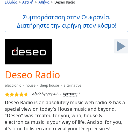
is
Ελλάδα
Αττική
Αθήνα
Deseo Radio
loading.
Play
Συμπαράσταση στην Ουκρανία.
Video
Διατήρηστε την ειρήνη στον κόσμο!
Play
Skip
Backward
Skip
Forward
Mute
Current
Time
0:00
Deseo Radio
/
Duration
-:-
electronic
house
deep house
alternative
Loaded
:
0.00%
Αξιολόγηση:
4.8
Κριτικές
:
5
Stream
Deseo Radio is an absolutely music web radio & has a
Type
LIVE
special view on today's House music and beyond.
Seek to
"Deseo" was created for you, who, house &
live,
electronica music is your way of life. And so, for you,
currently
it's time to listen and reveal your Deep Desires!
behind
live
LIVE