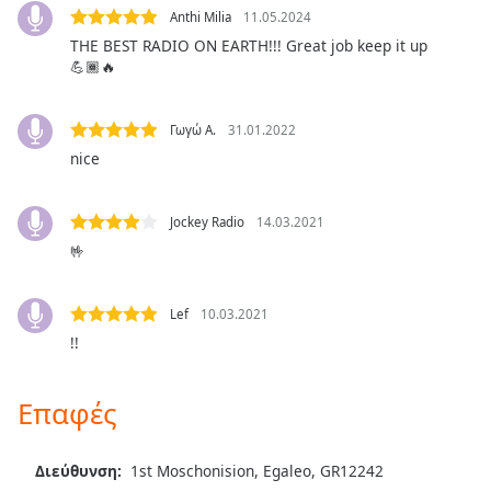
Color
Anthi Milia
11.05.2024
THE BEST RADIO ON EARTH!!! Great job keep it up
Opacity
💪🏾🔥
Caption
Γωγώ Α.
31.01.2022
Area
nice
Background
Color
Jockey Radio
14.03.2021
🤟
Opacity
Lef
10.03.2021
Font
!!
Size
Επαφές
Text
Edge
Style
Διεύθυνση:
1st Moschonision, Egaleo, GR12242