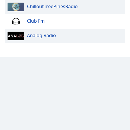
ChilloutTreePinesRadio
Club Fm
Analog Radio