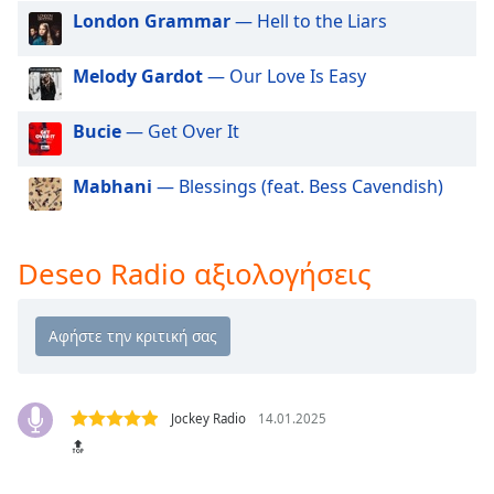
Beginning
London Grammar
— Hell to the Liars
of
dialog
window.
Melody Gardot
— Our Love Is Easy
Escape
will
Bucie
— Get Over It
cancel
and
Mabhani
— Blessings (feat. Bess Cavendish)
close
the
window.
Deseo Radio αξιολογήσεις
Text
Color
Opacity
Jockey Radio
14.01.2025
Text
🔝
Background