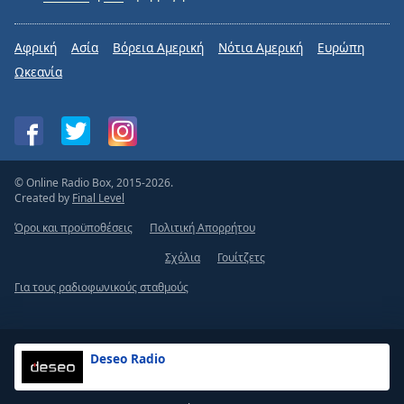
Αφρική
Ασία
Βόρεια Αμερική
Νότια Αμερική
Ευρώπη
Ωκεανία
© Online Radio Box, 2015-2026.
Created by
Final Level
Όροι και προϋποθέσεις
Πολιτική Απορρήτου
Σχόλια
Γουίτζετς
Για τους ραδιοφωνικούς σταθμούς
Deseo Radio