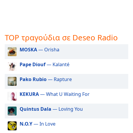
opens
subtitles
settings
dialog
subtitles
TOP τραγούδια σε Deseo Radio
off
,
selected
MOSKA
— Orisha
Audio
Track
Pape Diouf
— Kalanté
Picture-
in-
Pako Rubio
— Rapture
Picture
Fullscreen
This
KEKURA
— What U Waiting For
is
a
Quintus Dala
— Loving You
modal
window.
N.O.Y
— In Love