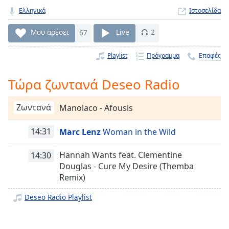
Remaining
Ελληνικά
Ιστοσελίδα
Time
-
-:-
Μου αρέσει
67
Live
2
1x
Playlist
Πρόγραμμα
Επαφές
Playback
Rate
Τώρα ζωντανά Deseo Radio
Chapters
Ζωντανά
Manolaco - Afousis
Chapters
14:31
Marc Lenz
Woman in the Wild
Descriptions
descriptions
Hannah Wants feat. Clementine
14:30
off
,
Douglas - Cure My Desire (Themba
selected
Remix)
Subtitles
Deseo Radio Playlist
subtitles
settings
,