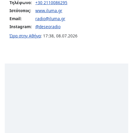
Τηλέφωνο:
+30 2110086295
Font
Ιστότοπος:
www.iluma.gr
Family
Email:
radio@iluma.gr
Instagram:
@deseoradio
Reset
Ώρα στην Αθήνα
:
17:38
,
08.07.2026
Done
Close
Modal
Dialog
End
of
dialog
window.