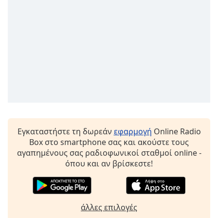
Beginning
of
dialog
window.
Escape
will
cancel
and
close
the
window.
Text
Εγκαταστήστε τη δωρεάν
εφαρμογή
Online Radio
Color
Box στο smartphone σας και ακούστε τους
αγαπημένους σας ραδιοφωνικοί σταθμοί online -
όπου και αν βρίσκεστε!
Opacity
Text
άλλες επιλογές
Background