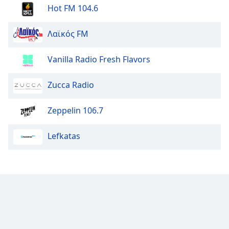
Hot FM 104.6
Font
Family
Λαϊκός FM
Vanilla Radio Fresh Flavors
Reset
Done
Close
Zucca Radio
Modal
Dialog
End
Zeppelin 106.7
of
dialog
Lefkatas
window.