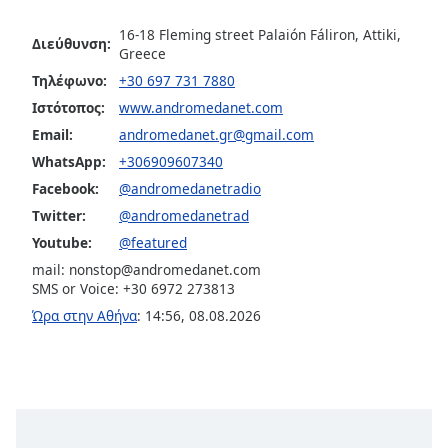
opens
16-18 Fleming street Palaión Fáliron, Attiki,
subtitles
Διεύθυνση:
Greece
settings
Τηλέφωνο:
+30 697 731 7880
dialog
subtitles
Ιστότοπος:
www.andromedanet.com
off
,
Email:
andromedanet.gr@gmail.com
selected
WhatsApp:
+306909607340
Facebook:
@andromedanetradio
Audio
Track
Twitter:
@andromedanetrad
Youtube:
@featured
Picture-
in-
mail:
nonstop@andromedanet.com
Picture
SMS or Voice: +30 6972 273813
Fullscreen
This
Ώρα στην Αθήνα
:
14:56
,
08.08.2026
is
a
modal
window.