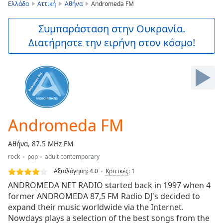
is
Ελλάδα
Αττική
Αθήνα
Andromeda FM
loading.
Play
Συμπαράσταση στην Ουκρανία.
Video
Διατήρηστε την ειρήνη στον κόσμο!
Play
Skip
Backward
Skip
Forward
Mute
Current
Time
0:00
Andromeda FM
/
Duration
-:-
Αθήνα, 87.5 MHz FM
Loaded
:
rock
pop
adult contemporary
0.00%
Stream
Αξιολόγηση:
4.0
Κριτικές
:
1
Type
LIVE
ANDROMEDA NET RADIO started back in 1997 when 4
Seek to
former ANDROMEDA 87,5 FM Radio DJ's decided to
live,
expand their music worldwide via the Internet.
currently
behind
Nowdays plays a selection of the best songs from the
live
LIVE