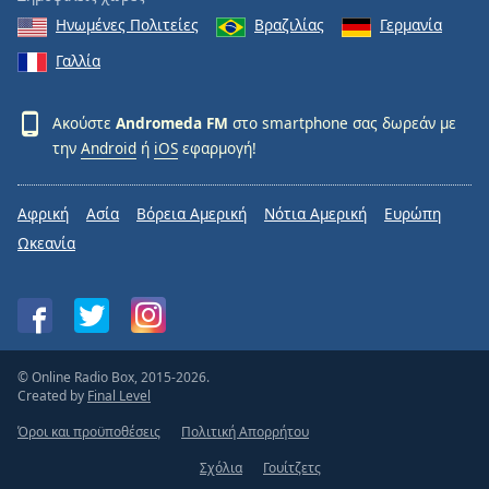
Ηνωμένες Πολιτείες
Βραζιλίας
Γερμανία
Γαλλία
Ακούστε
Andromeda FM
στο smartphone σας δωρεάν με
την
Android
ή
iOS
εφαρμογή!
Αφρική
Ασία
Βόρεια Αμερική
Νότια Αμερική
Ευρώπη
Ωκεανία
© Online Radio Box, 2015-2026.
Created by
Final Level
Όροι και προϋποθέσεις
Πολιτική Απορρήτου
Σχόλια
Γουίτζετς