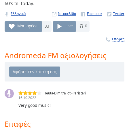
60's till today.
Remaining
Time
-
Ελληνικά
Ιστοσελίδα
-:-
Μου αρέσει
33
Live
0
1x
Playback
Επαφές
Rate
Andromeda FM αξιολογήσεις
Chapters
Chapters
Descriptions
descriptions
off
,
Teuta-Dimitra Joti-Peristeri
16.10.2022
selected
Very good music!
Subtitles
subtitles
Επαφές
settings
,