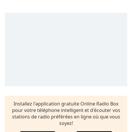
Time
-
-:-
1x
Playback
Rate
Chapters
Chapters
Descriptions
descriptions
off
,
selected
Subtitles
Installez l'application gratuite Online Radio Box
pour votre téléphone intelligent et d'écouter vos
subtitles
stations de radio préférées en ligne où que vous
settings
,
soyez!
opens