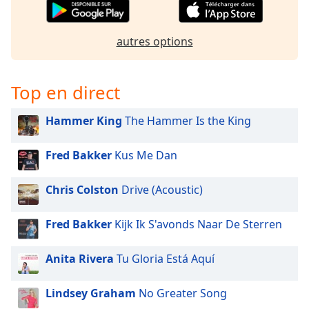
subtitles
settings
dialog
autres options
subtitles
off
,
selected
Top en direct
Audio
Track
Hammer King
The Hammer Is the King
Picture-
in-
Fred Bakker
Kus Me Dan
Picture
Fullscreen
Chris Colston
Drive (Acoustic)
This
is
a
Fred Bakker
Kijk Ik S'avonds Naar De Sterren
modal
window.
Anita Rivera
Tu Gloria Está Aquí
Beginning
Lindsey Graham
No Greater Song
of