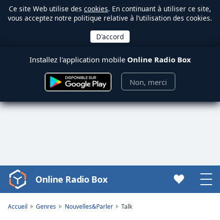
Ce site Web utilise des
cookies
. En continuant à utiliser ce site,
vous acceptez notre politique relative à l’utilisation des cookies.
Installez l'application mobile
Online Radio Box
Non, merci
Online Radio Box
Video
Player
is
Accueil
Genres
Nouvelles&Parler
Talk
loading.