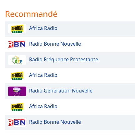
Opacity
Recommandé
Caption
Africa Radio
Area
Background
Radio Bonne Nouvelle
Color
Radio Fréquence Protestante
Opacity
Africa Radio
Font
Size
Radio Generation Nouvelle
Africa Radio
Text
Edge
Style
Radio Bonne Nouvelle
Font