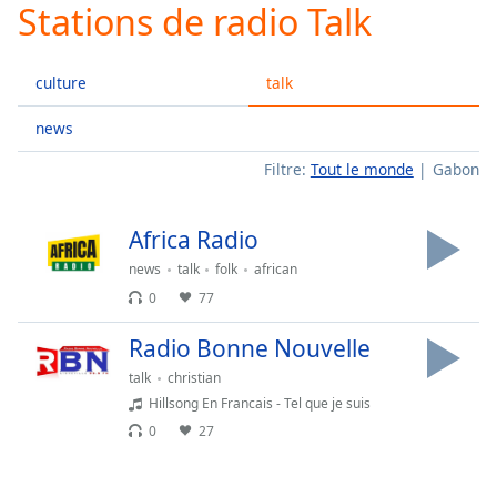
Stations de radio Talk
Play
Video
Play
culture
talk
Skip
Backward
Skip
news
Forward
Filtre:
Tout le monde
Gabon
Mute
Current
Time
0:00
Africa Radio
/
Duration
-:-
news
talk
folk
african
Loaded
:
0
77
0.00%
Stream
Radio Bonne Nouvelle
Type
LIVE
talk
christian
Seek to
Hillsong En Francais - Tel que je suis
live,
currently
0
27
behind
live
LIVE
Remaining