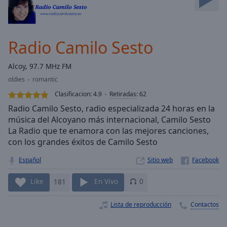
Skip
Forward
Mute
Current
Radio Camilo Sesto
Time
0:00
/
Alcoy, 97.7 MHz FM
Duration
-:-
oldies
romantic
Loaded
:
0.00%
Clasificacion:
4.9
Retiradas
:
62
Stream
Radio Camilo Sesto, radio especializada 24 horas en la
Type
LIVE
música del Alcoyano más internacional, Camilo Sesto
La Radio que te enamora con las mejores canciones,
Seek to
live,
con los grandes éxitos de Camilo Sesto
currently
behind
Español
Sitio web
live
LIVE
Remaining
Time
-
Like
181
En Vivo
0
-:-
Lista de reproducción
Contactos
1x