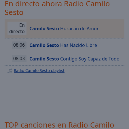
Playback
En directo ahora Radio Camilo
Rate
Sesto
Chapters
En
Chapters
Camilo Sesto
Huracán de Amor
directo
Descriptions
08:06
Camilo Sesto
Has Nacido Libre
descriptions
off
,
08:03
Camilo Sesto
Contigo Soy Capaz de Todo
selected
Radio Camilo Sesto playlist
Subtitles
subtitles
settings
,
opens
subtitles
settings
dialog
subtitles
TOP canciones en Radio Camilo
off
,