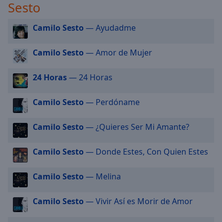
Sesto
selected
Camilo Sesto
— Ayudadme
Audio
Track
Camilo Sesto
— Amor de Mujer
Picture-
in-
Picture
24 Horas
— 24 Horas
Fullscreen
This
Camilo Sesto
— Perdóname
is
a
modal
Camilo Sesto
— ¿Quieres Ser Mi Amante?
window.
Camilo Sesto
— Donde Estes, Con Quien Estes
Beginning
of
Camilo Sesto
— Melina
dialog
window.
Camilo Sesto
— Vivir Así es Morir de Amor
Escape
will