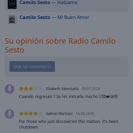
cancel
Camilo Sesto
— Hablame
and
close
Camilo Sesto
— Mi Buen Amor
the
window.
Su opinión sobre Radio Camilo
Text
Sesto
Color
Opacity
Text
Background
Elizabeth Valenzuela
09.07.2026
Color
Cuando regresan ? Se les extraña mucho !!🥰❤️😘😍
Opacity
Gabriel Martinez
16.06.2026
For those who just discovered this station, it’s been
shutdown.
Caption