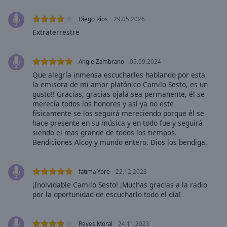
Area
Background
Diego Rios
29.05.2026
Color
Extraterrestre
Opacity
Angie Zambrano
05.09.2024
Que alegría inmensa escucharles hablando por esta
la emisora de mi amor platónico Camilo Sesto, es un
Font
gusto!! Gracias, gracias ojalá sea permanente, él se
Size
merecía todos los honores y así ya no este
físicamente se los seguirá mereciendo porque él se
hace presente en su música y en todo fue y seguirá
Text
siendo el mas grande de todos los tiempos.
Edge
Bendiciones Alcoy y mundo entero. Dios los bendiga.
Style
fatima Yore
22.12.2023
Font
¡Inolvidable Camilo Sesto! ¡Muchas gracias a la radio
Family
por la oportunidad de escucharlo todo el día!
Reset
Reyes Moral
24.11.2023