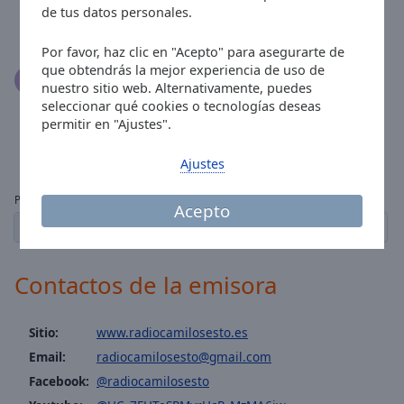
de nuevo todo su repertorio, el mas grande de todos
de tus datos personales.
los tiempos Camilo Sesto,
Por favor, haz clic en "Acepto" para asegurarte de
que obtendrás la mejor experiencia de uso de
nuestro sitio web. Alternativamente, puedes
Katherine Zambrano Katherine zambrano
seleccionar qué cookies o tecnologías deseas
25.11.2022
permitir en "Ajustes".
No piensan retornar ?? Se echa de menos de esta
linda emisora.
Ajustes
Paginas:
Acepto
1
2
3
4
5
...
7
← anterior
siguiente →
Contactos de la emisora
Sitio:
www.radiocamilosesto.es
Email:
radiocamilosesto@gmail.com
Facebook:
@radiocamilosesto