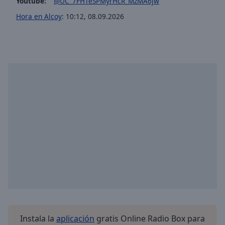
Youtube:
@UC_7FHTeSPMyrHcR_MzMA6jw
Hora en Alcoy
:
10:12
,
08.09.2026
Instala la
aplicación
gratis Online Radio Box para