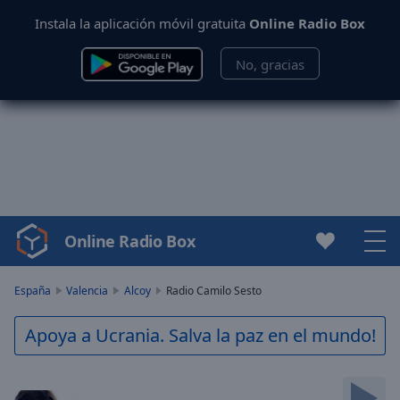
Instala la aplicación móvil gratuita
Online Radio Box
No, gracias
Online Radio Box
Video
Player
is
España
Valencia
Alcoy
Radio Camilo Sesto
loading.
Play
Apoya a Ucrania. Salva la paz en el mundo!
Video
Play
Skip
Backward