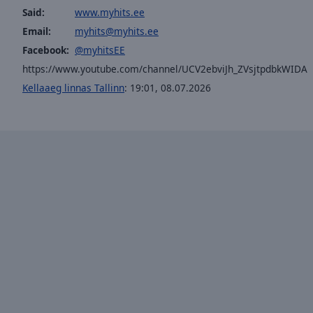
window.
Said:
www.myhits.ee
Email:
myhits@myhits.ee
Text
Color
Facebook:
@myhitsEE
https://www.youtube.com/channel/UCV2ebviJh_ZVsjtpdbkWIDA
Kellaaeg linnas Tallinn
:
19:01
,
08.07.2026
Opacity
Text
Background
Color
Opacity
Caption
Area
Background
Color