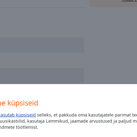
e küpsiseid
kasutab küpsiseid
selleks, et pakkuda oma kasutajatele parimat tee
uusikastiilid, kasutaja Lemmikud, jaamade arvustused ja paljud 
andmete töötlemist.