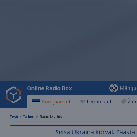
Video
Player
is
loading.
Play
Video
Online Radio Box
Mängu
Play
Skip
Kõik jaamad
Lemmikud
Žan
Backward
Skip
Forward
Eesti
Tallinn
Radio MyHits
Mute
Current
Seisa Ukraina kõrval. Pääst
Time
0:00