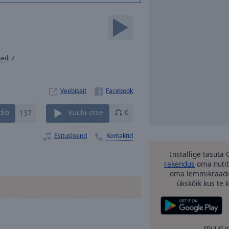
sed
:
7
Veebisait
dib
137
Kuula otse
0
Esitusloend
Kontaktid
Installige tasuta
rakendus
oma nutit
oma lemmikraadi
ükskõik kus te ka
muud v