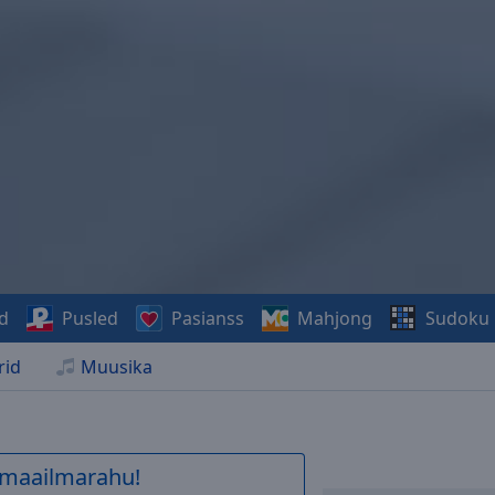
d
Pusled
Pasianss
Mahjong
Sudoku
rid
Muusika
a maailmarahu!