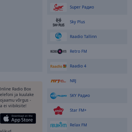
Super Радио
Sky Plus
Raadio Tallinn
Retro FM
Raadio 4
NRJ
 Online Radio Box
elefoni ja kuulake
SKY Радио
ojaamu võrgus -
 ei viibiksite!
Star FM+
Relax FM
alikud