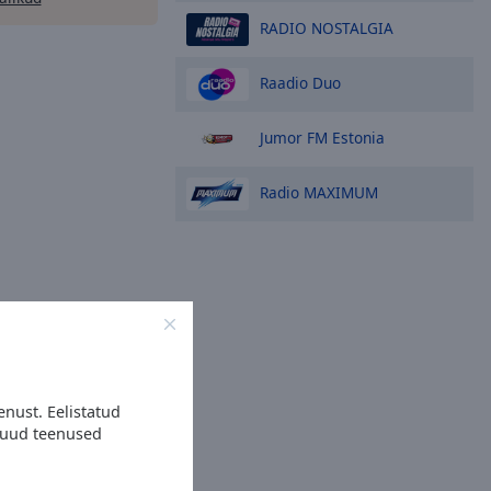
RADIO NOSTALGIA
Raadio Duo
Jumor FM Estonia
Radio MAXIMUM
nust. Eelistatud
muud teenused