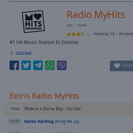
/
Duration
-:-
Radio MyHits
Loaded
:
0.00%
pop
top40
0:00
Hinnang:
3.6
Arvustu
Stream
Type
#1 Hit Music Station In Estonia
LIVE
Seek to
Eesti keel
live,
currently
behind
Meel
live
LIVE
Remaining
Time
-
-:-
Eetris Radio MyHits
1x
Playback
Shakira x Burna Boy - Dai Dai
Otse
Rate
Karen Harding
Bring Me Joy
15:57
Chapters