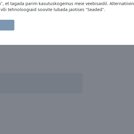
, et tagada parim kasutuskogemus meie veebisaidil. Alternatiivina
d või tehnoloogiaid soovite lubada jaotises "Seaded".