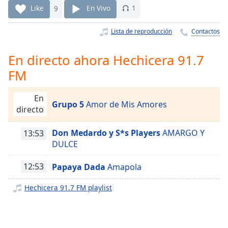
Remaining
Like
9
En Vivo
1
Time
-
-:-
Lista de reproducción
Contactos
1x
En directo ahora Hechicera 91.7
Playback
Rate
FM
Chapters
En
Grupo 5
Amor de Mis Amores
Chapters
directo
Descriptions
Don Medardo y S*s Players
AMARGO Y
13:53
DULCE
descriptions
off
,
selected
12:53
Papaya Dada
Amapola
Hechicera 91.7 FM playlist
Subtitles
subtitles
settings
,