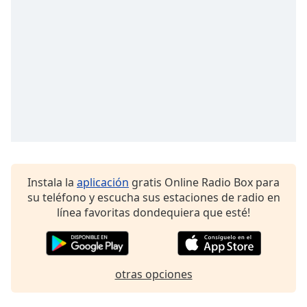
Font
Family
Reset
Done
Close
Modal
Dialog
End
of
dialog
window.
Instala la
aplicación
gratis Online Radio Box para
su teléfono y escucha sus estaciones de radio en
línea favoritas dondequiera que esté!
otras opciones