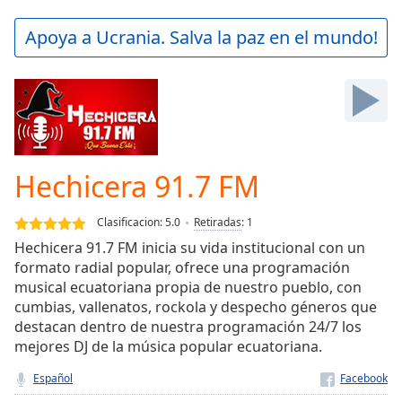
loading.
Play
Apoya a Ucrania. Salva la paz en el mundo!
Video
Play
Skip
Backward
Skip
Forward
Mute
Current
Hechicera 91.7 FM
Time
0:00
/
Clasificacion:
5.0
Retiradas
:
1
Duration
-:-
Hechicera 91.7 FM inicia su vida institucional con un
Loaded
:
formato radial popular, ofrece una programación
0.00%
musical ecuatoriana propia de nuestro pueblo, con
Stream
cumbias, vallenatos, rockola y despecho géneros que
Type
LIVE
destacan dentro de nuestra programación 24/7 los
Seek to
mejores DJ de la música popular ecuatoriana.
live,
currently
behind
Español
live
LIVE