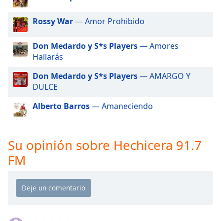
of
dialog
Rossy War
— Amor Prohibido
window.
Escape
Don Medardo y S*s Players
— Amores
will
Hallarás
cancel
and
Don Medardo y S*s Players
— AMARGO Y
close
DULCE
the
window.
Alberto Barros
— Amaneciendo
Text
Color
Su opinión sobre Hechicera 91.7
FM
Opacity
Text
Background
Color