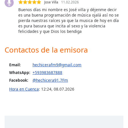
Jose Villa
11.02.2026
Buenos días mi nombre es José villa y déjenme decir
Opacity
es una buena programación de música ojalá así no se
pierda nuestras raíces ya que la musica de hoy en día
es pura basura que incita al sexo y la violencia
Caption
felicidades y que Dios los bendiga
Area
Background
Contactos de la emisora
Color
Opacity
Email:
hechicerafm9@gmail.com
WhatsApp:
+593983687888
Facebook:
@hechicera91.7Fm
Font
Size
Hora en Cuenca
:
12:24
,
08.07.2026
Text
Edge
Style