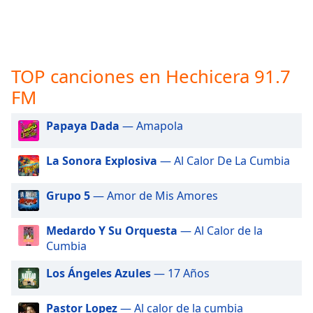
opens
subtitles
settings
dialog
subtitles
TOP canciones en Hechicera 91.7
off
,
FM
selected
Audio
Papaya Dada
— Amapola
Track
Picture-
La Sonora Explosiva
— Al Calor De La Cumbia
in-
Picture
Grupo 5
— Amor de Mis Amores
Fullscreen
This
is
Medardo Y Su Orquesta
— Al Calor de la
a
Cumbia
modal
window.
Los Ángeles Azules
— 17 Años
Beginning
Pastor Lopez
— Al calor de la cumbia