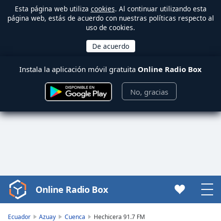
Esta página web utiliza
cookies
. Al continuar utilizando esta
página web, estás de acuerdo con nuestras políticas respecto al
uso de cookies.
Instala la aplicación móvil gratuita
Online Radio Box
No, gracias
Online Radio Box
Video
Player
is
Ecuador
Azuay
Cuenca
Hechicera 91.7 FM