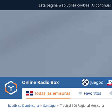
Esta página web utiliza
cookies
. Al continua
Video
Player
is
loading.
Play
Video
Online Radio Box
Juegos
Play
Skip
Todas las emisoras
Favoritos
Backward
Skip
Forward
República Dominicana
Santiago
Tropical 100 Regional Mexicana
Mute