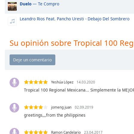
Duelo
— Te Compro
the
window.
Leandro Rios Feat. Pancho Uresti - Debajo Del Sombrero
Text
Color
Su opinión sobre Tropical 100 Re
Opacity
Text
Background
Color
Yeshúa López
14.03.2020
Tropical 100 Regional Mexicana... Simplemente la MEJO
Opacity
jomeng juan
02.09.2019
greetings,,,from the philippines
Caption
Area
Background
Ramon Candelario
23.04.2017