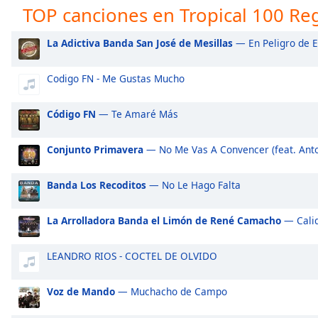
Audio
TOP canciones en Tropical 100 Re
Track
La Adictiva Banda San José de Mesillas
— En Peligro de E
Picture-
in-
Picture
Codigo FN - Me Gustas Mucho
Fullscreen
This
is
Código FN
— Te Amaré Más
a
modal
Conjunto Primavera
— No Me Vas A Convencer (feat. Anton
window.
Banda Los Recoditos
— No Le Hago Falta
Beginning
of
La Arrolladora Banda el Limón de René Camacho
— Calid
dialog
window.
Escape
LEANDRO RIOS - COCTEL DE OLVIDO
will
cancel
Voz de Mando
— Muchacho de Campo
and
close