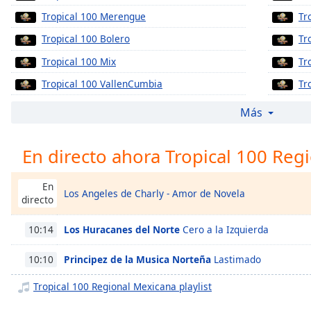
Chapters
Tropical 100 Merengue
Tr
Chapters
Tropical 100 Bolero
Tr
Descriptions
Tropical 100 Mix
Tr
descriptions
Tropical 100 VallenCumbia
Tr
off
,
Tropical 100 Bacharengue
Tr
Más
selected
Tropical 100 - Light Dance
Subtitles
En directo ahora Tropical 100 Reg
subtitles
settings
,
En
Los Angeles de Charly - Amor de Novela
opens
directo
subtitles
settings
Los Huracanes del Norte
Cero a la Izquierda
10:14
dialog
subtitles
Principez de la Musica Norteña
Lastimado
10:10
off
,
Tropical 100 Regional Mexicana playlist
selected