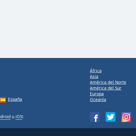
África
Asia
América del Norte
América del Sur
Europa
España
Oceanía
droid
o
iOS
!