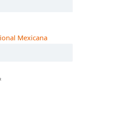
gional Mexicana
R