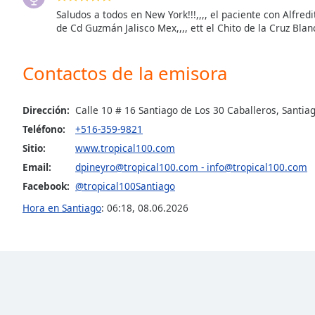
Color
Saludos a todos en New York!!!,,,, el paciente con Alfredi
de Cd Guzmán Jalisco Mex,,,, ett el Chito de la Cruz Blan
Opacity
Contactos de la emisora
Font
Size
Dirección:
Calle 10 # 16 Santiago de Los 30 Caballeros, Santia
Teléfono:
+516-359-9821
Text
Sitio:
www.tropical100.com
Edge
Email:
dpineyro@tropical100.com - info@tropical100.com
Style
Facebook:
@tropical100Santiago
Hora en Santiago
:
06:18
,
08.06.2026
Font
Family
Reset
Done
Close
Modal