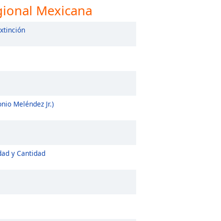
gional Mexicana
xtinción
io Meléndez Jr.)
ad y Cantidad