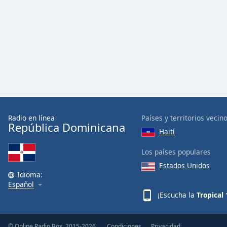
Dialog
End
of
dialog
window.
Radio en línea
Países y territorios vecin
República Dominicana
Haití
Los países populares
Estados Unidos
Idioma:
Español
¡Escucha la
Tropical
© Online Radio Box, 2015-2026.
Condiciones
Privacidad