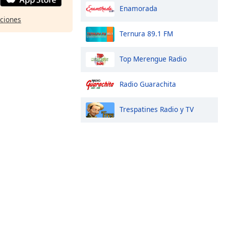
Enamorada
pciones
Ternura 89.1 FM
Top Merengue Radio
Radio Guarachita
Trespatines Radio y TV