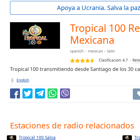
Current
Apoya a Ucrania. Salva la pa
Time
0:00
/
Duration
-:-
Tropical 100 R
Loaded
:
0.00%
Mexicana
0:00
Stream
spanish
mexican
latin
Type
LIVE
Clasificacion:
4.7
Reti
Seek to
Tropical 100 transmitiendo desde Santiago de los 30 c
live,
currently
behind
English
live
LIVE
Remaining
Time
-
-:-
1x
Estaciones de radio relacionados
Playback
Rate
Tropical 100 Salsa
Tr