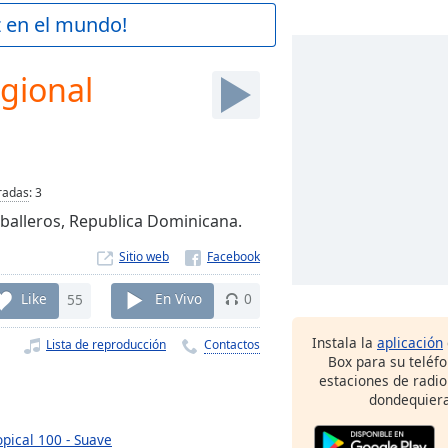
z en el mundo!
egional
radas
:
3
aballeros, Republica Dominicana.
Sitio web
Like
55
En Vivo
0
Instala la
aplicación
Lista de reproducción
Contactos
Box para su teléf
estaciones de radio
dondequiera
opical 100 - Suave