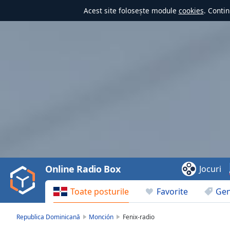
Acest site folosește module
cookies
. Contin
Video
Player
is
loading.
Play
Video
Online Radio Box
Jocuri
Play
Skip
Toate posturile
Favorite
Gen
Backward
Skip
Forward
Republica Dominicană
Monción
Fenix-radio
Mute