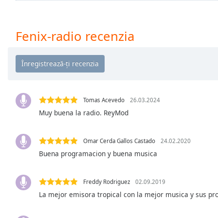
Chapters
Chapters
Fenix-radio recenzia
Descriptions
descriptions
off
,
selected
Subtitles
Tomas Acevedo
26.03.2024
Muy buena la radio. ReyMod
subtitles
settings
,
opens
Omar Cerda Gallos Castado
24.02.2020
subtitles
Buena programacion y buena musica
settings
dialog
subtitles
Freddy Rodriguez
02.09.2019
off
,
La mejor emisora tropical con la mejor musica y sus pr
selected