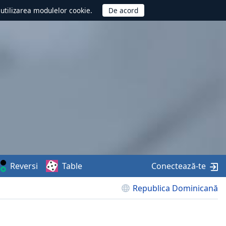
d utilizarea modulelor cookie.
Reversi
Table
Conectează-te
Republica Dominicană