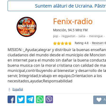
Current
Suntem alături de Ucraina. Păstr
Time
0:00
/
Duration
-:-
Fenix-radio
Loaded
:
0.00%
Monción, 94.5 MHz FM
0:00
pop
reggaeton
salsa
merengue
Stream
Type
LIVE
Rating:
4.8
Revizuiri
:
Seek to
MISION :_Ayudar,alegrar y distribuir la buenas enseñan
live,
ciudadanos del mundo desde el municipio de Moncion 
currently
en internet para el mundo sin dañar la buena conducta 
behind
live
LIVE
buena musica con la moral cristiana con calidad de ma
Remaining
municipal,contribuyendo al bienestar y desarrollo de
Time
-
servir, Integridad,trabajo en equipo,Orientacion a los
-:-
necesitados,ayudar,Responsabilidad
1x
Español
Playback
Rate
A