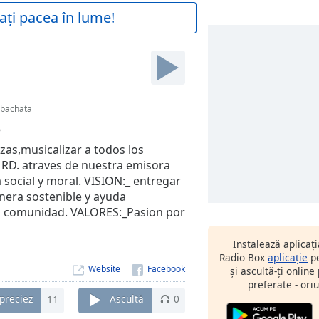
ați pacea în lume!
bachata
6
zas,musicalizar a todos los
RD. atraves de nuestra emisora
social y moral. VISION:_ entregar
nera sostenible y ayuda
 la comunidad. VALORES:_Pasion por
Instalează aplicaț
Radio Box
aplicație
pe
Website
și ascultă-ți online
preferate - oriu
preciez
11
Ascultă
0