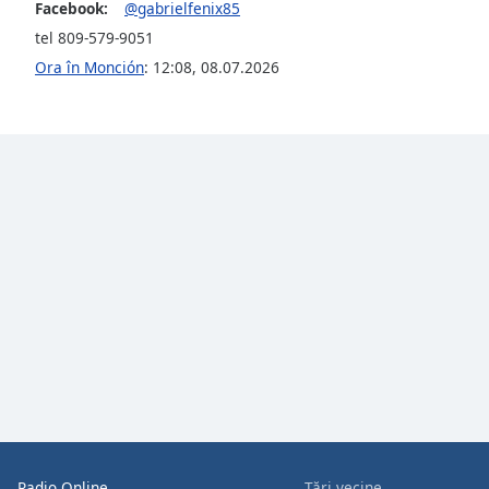
Facebook:
@gabrielfenix85
the
tel 809-579-9051
window.
Ora în Monción
:
12:08
,
08.07.2026
Text
Color
Opacity
Text
Background
Color
Opacity
Caption
Area
Background
Radio Online
Țări vecine