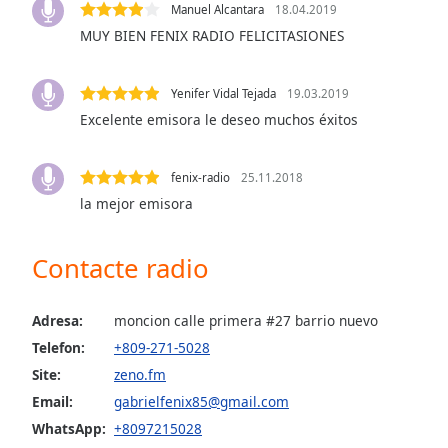
Audio
Manuel Alcantara
18.04.2019
Track
MUY BIEN FENIX RADIO FELICITASIONES
Picture-
in-
Picture
Yenifer Vidal Tejada
19.03.2019
Fullscreen
Excelente emisora le deseo muchos éxitos
This
is
fenix-radio
25.11.2018
a
modal
la mejor emisora
window.
Contacte radio
Beginning
of
dialog
Adresa:
moncion calle primera #27 barrio nuevo
window.
Telefon:
+809-271-5028
Escape
Site:
zeno.fm
will
Email:
gabrielfenix85@gmail.com
cancel
and
WhatsApp:
+8097215028
close