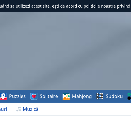
uând să utilizezi acest site, ești de acord cu politicile noastre privin
Puzzles
Solitaire
Mahjong
Sudoku
uri
Muzică