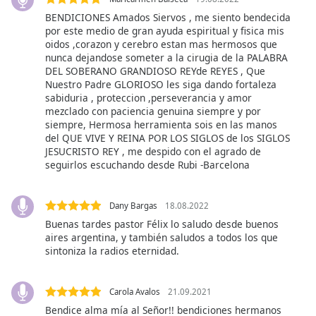
of
BENDICIONES Amados Siervos , me siento bendecida
dialog
por este medio de gran ayuda espiritual y fisica mis
window.
oidos ,corazon y cerebro estan mas hermosos que
Escape
nunca dejandose someter a la cirugia de la PALABRA
will
DEL SOBERANO GRANDIOSO REYde REYES , Que
cancel
Nuestro Padre GLORIOSO les siga dando fortaleza
sabiduria , proteccion ,perseverancia y amor
and
mezclado con paciencia genuina siempre y por
close
siempre, Hermosa herramienta sois en las manos
the
del QUE VIVE Y REINA POR LOS SIGLOS de los SIGLOS
window.
JESUCRISTO REY , me despido con el agrado de
seguirlos escuchando desde Rubi -Barcelona
Text
Color
Dany Bargas
18.08.2022
Buenas tardes pastor Félix lo saludo desde buenos
Opacity
aires argentina, y también saludos a todos los que
sintoniza la radios eternidad.
Text
Background
Carola Avalos
21.09.2021
Color
Bendice alma mía al Señor!! bendiciones hermanos