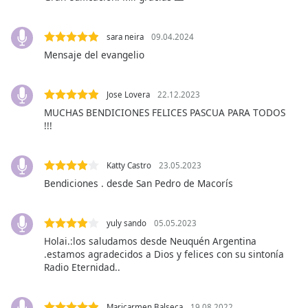
opens
subtitles
settings
sara neira
09.04.2024
dialog
Mensaje del evangelio
subtitles
off
,
selected
Jose Lovera
22.12.2023
MUCHAS BENDICIONES FELICES PASCUA PARA TODOS
Audio
!!!
Track
Picture-
Katty Castro
23.05.2023
in-
Picture
Bendiciones . desde San Pedro de Macorís
Fullscreen
This
is
yuly sando
05.05.2023
a
Holai.:los saludamos desde Neuquén Argentina
modal
.estamos agradecidos a Dios y felices con su sintonía
window.
Radio Eternidad..
Beginning
Maricarmen Balseca
19.08.2022