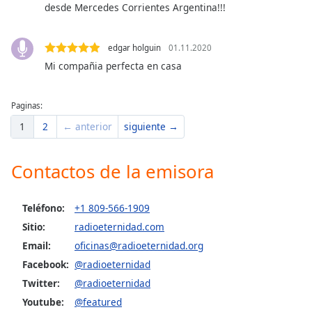
desde Mercedes Corrientes Argentina!!!
Opacity
edgar holguin
01.11.2020
Mi compañia perfecta en casa
Caption
Area
Background
Paginas:
Color
1
2
← anterior
siguiente →
Opacity
Contactos de la emisora
Font
Teléfono:
+1 809-566-1909
Size
Sitio:
radioeternidad.com
Email:
oficinas@radioeternidad.org
Text
Facebook:
@radioeternidad
Edge
Twitter:
@radioeternidad
Style
Youtube:
@featured