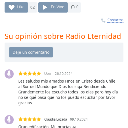
Remaining
Time
-
Like
62
En Vivo
0
-:-
Contactos
1x
Playback
Su opinión sobre Radio Eternidad
Rate
Chapters
Chapters
Descriptions
User
26.10.2024
descriptions
Les saludos mis amados Hnos en Cristo desde Chile
al Sur del Mundo que Dios los siga Bendiciendo
off
,
Grandemente los escucho todos los días pero hoy día
selected
no se qué pasa que no los puedo escuchar por favor
gracias
Subtitles
subtitles
Claudia Lozada
09.10.2024
settings
,
Gran edificación. Mil gracias 🙏