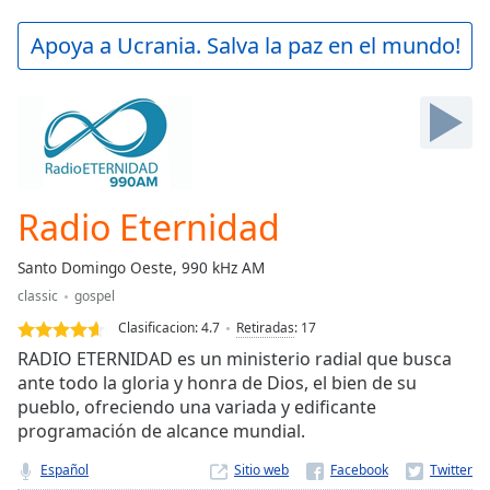
loading.
Play
Apoya a Ucrania. Salva la paz en el mundo!
Video
Play
Skip
Backward
Skip
Forward
Mute
Current
Radio Eternidad
Time
0:00
/
Santo Domingo Oeste, 990 kHz AM
Duration
-:-
classic
gospel
Loaded
:
0.00%
Clasificacion:
4.7
Retiradas
:
17
Stream
RADIO ETERNIDAD es un ministerio radial que busca
Type
LIVE
ante todo la gloria y honra de Dios, el bien de su
pueblo, ofreciendo una variada y edificante
Seek to
live,
programación de alcance mundial.
currently
behind
Español
Sitio web
live
LIVE