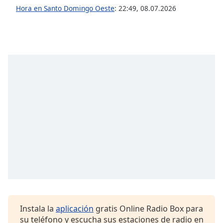
Hora en Santo Domingo Oeste
:
22:49
,
08.07.2026
Font
Family
Reset
Done
Close
Modal
Dialog
End
of
dialog
window.
Instala la
aplicación
gratis Online Radio Box para
su teléfono y escucha sus estaciones de radio en