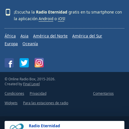
¡Escucha la
Radio Eternidad
gratis en tu smartphone con
la aplicación
Android
o
iOS
!
África
Asia
América del Norte
América del Sur
Europa
Oceanía
© Online Radio Box, 2015-2026.
Created by
Final Level
Condiciones
Privacidad
Comentarios
Widgets
Para las estaciones de radio
Radio Eternidad