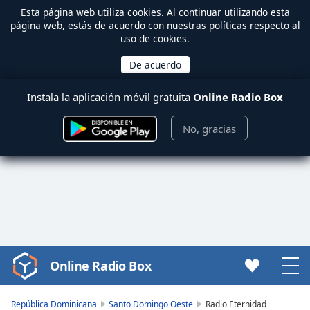
Esta página web utiliza
cookies
. Al continuar utilizando esta
página web, estás de acuerdo con nuestras políticas respecto al
uso de cookies.
Instala la aplicación móvil gratuita
Online Radio Box
No, gracias
Online Radio Box
Video
Player
is
República Dominicana
Santo Domingo Oeste
Radio Eternidad