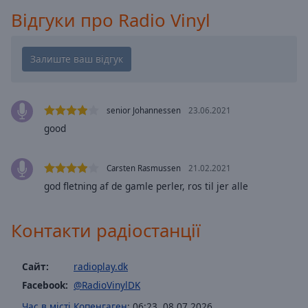
Playback
Відгуки про Radio Vinyl
Rate
Chapters
Chapters
Descriptions
senior Johannessen
23.06.2021
descriptions
good
off
,
selected
Carsten Rasmussen
21.02.2021
god fletning af de gamle perler, ros til jer alle
Subtitles
subtitles
Контакти радіостанції
settings
,
opens
subtitles
Сайт:
radioplay.dk
settings
Facebook:
@RadioVinylDK
dialog
subtitles
Час в місті Копенгаген
:
06:23
,
08.07.2026