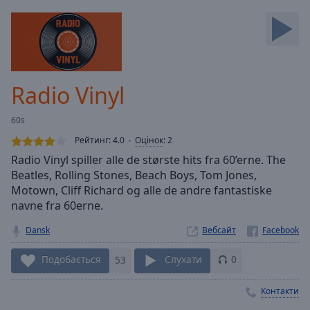
Backward
Skip
Forward
Mute
Current
Time
0:00
Radio Vinyl
/
Duration
-:-
60s
Loaded
:
0.00%
Рейтинг:
4.0
Оцінок
:
2
Stream
Radio Vinyl spiller alle de største hits fra 60’erne. The
Type
LIVE
Beatles, Rolling Stones, Beach Boys, Tom Jones,
Seek to
Motown, Cliff Richard og alle de andre fantastiske
live,
navne fra 60erne.
currently
behind
live
LIVE
Dansk
Вебсайт
Remaining
Time
-
Подобається
53
Слухати
0
-:-
Контакти
1x