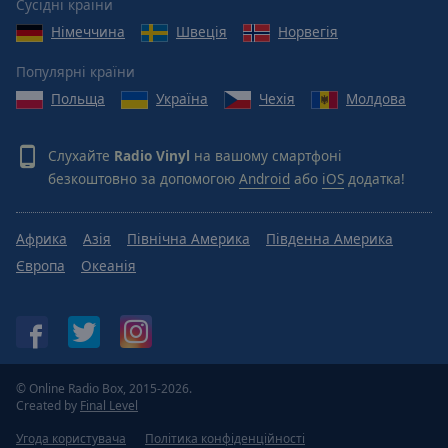
Сусідні країни
Німеччина
Швеція
Норвегія
Популярні країни
Польща
Україна
Чехія
Молдова
Слухайте
Radio Vinyl
на вашому смартфоні
безкоштовно за допомогою
Android
або
iOS
додатка!
Африка
Азія
Північна Америка
Південна Америка
Європа
Океанія
© Online Radio Box, 2015-2026.
Created by
Final Level
Угода користувача
Політика конфіденційності