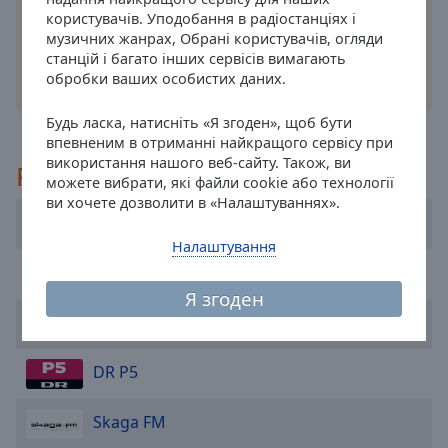
cancel
користувачів. Уподобання в радіостанціях і
музичних жанрах, Обрані користувачів, огляди
and
станцій і багато інших сервісів вимагають
close
обробки ваших особистих даних.
інші варіанти
the
window.
Будь ласка, натисніть «Я згоден», щоб бути
впевненим в отриманні найкращого сервісу при
Text
використання нашого веб-сайту. Також, ви
Рекомендовані
Color
можете вибрати, які файли cookie або технології
ви хочете дозволити в «Налаштуваннях».
Radio Alfa Østjylland
Opacity
Налаштування
Radio Jazz
Text
Я згоден
Background
Radio Globus
Color
DR P5
Opacity
Skaga FM