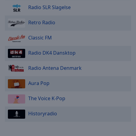
Caption
Radio SLR Slagelse
Area
Background
Color
Retro Radio
Classic FM
Opacity
Radio DK4 Dansktop
Font
Size
Radio Antena Denmark
Text
Aura Pop
Edge
Style
The Voice K-Pop
Font
Historyradio
Family