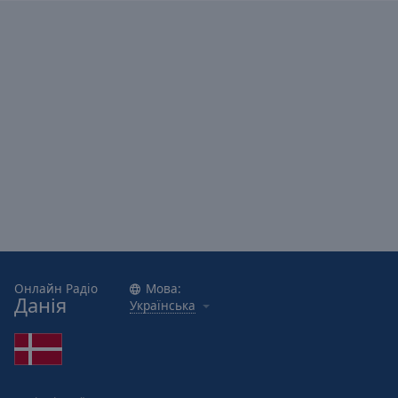
Reset
Done
Close
Modal
Dialog
End
of
dialog
window.
Онлайн Радіо
Мова:
Данія
Українська