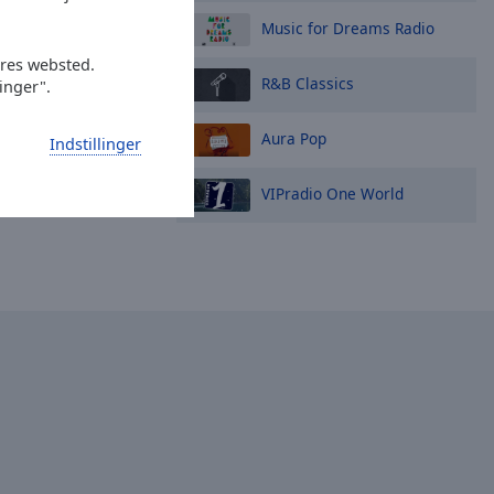
Music for Dreams Radio
ores websted.
R&B Classics
linger".
Aura Pop
Indstillinger
VIPradio One World