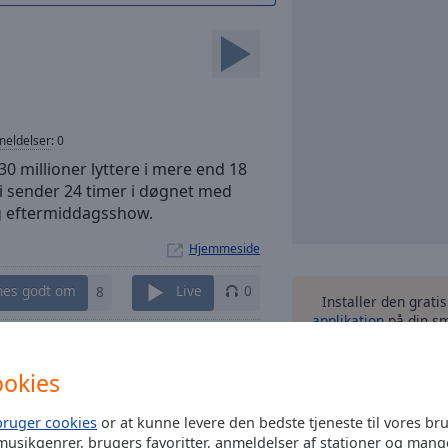
eldelser
:
0
0 millioner lyttere i mere end 18
i sender 24 timer i døgnet med
g eftermiddagsshow.
Hjemmeside
nes godt om
8
Live
0
Installer den grati
applikation
på din sm
Kontakter
dine foretrukne radi
uanset hv
ookies
bruger cookies
or at kunne levere den bedste tjeneste til vores br
musikgenrer, brugers favoritter, anmeldelser af stationer og mang
andre mu