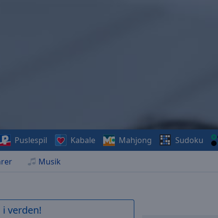
Puslespil
Kabale
Mahjong
Sudoku
rer
Musik
 i verden!