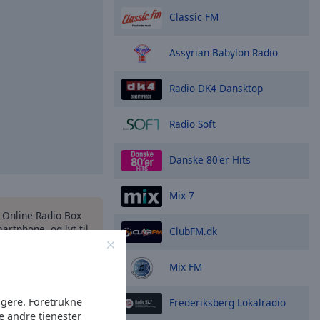
Classic FM
Assyrian Babylon Radio
Radio DK4 Dansktop
Radio Soft
Danske 80'er Hits
Mix 7
s Online Radio Box
artphone, og lyt til
ClubFM.dk
ostationer online –
or du er!
Mix FM
ugere. Foretrukne
Frederiksberg Lokalradio
e andre tjenester
ligheder