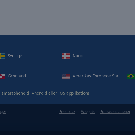
Sverige
Norge
Grønland
Amerikas Forenede Stater
 smartphone til
Android
eller
iOS
applikation!
nger
Feedback
Widgets
For radiostationer