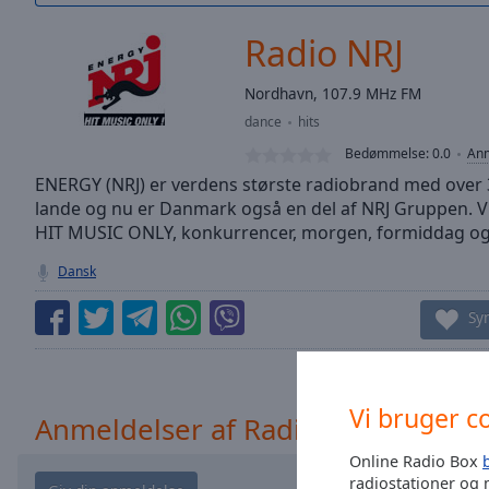
/
Duration
-:-
Radio NRJ
Loaded
:
0.00%
Nordhavn, 107.9 MHz FM
0:00
dance
hits
Stream
Type
LIVE
Bedømmelse:
0.0
Anm
Seek to
ENERGY (NRJ) er verdens største radiobrand med over 3
live,
lande og nu er Danmark også en del af NRJ Gruppen. V
currently
HIT MUSIC ONLY, konkurrencer, morgen, formiddag o
behind
live
LIVE
Remaining
Dansk
Time
-
-:-
Sy
1x
Playback
Rate
Vi bruger c
Anmeldelser af Radio NRJ
Chapters
Online Radio Box
radiostationer og 