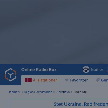
Video
Player
is
loading.
Play
Video
Online Radio Box
Games
Play
Skip
Alle stationer
Favoritter
Gen
Backward
Skip
Forward
Danmark
Region Hovedstaden
Nordhavn
Radio NRJ
Mute
Current
Støt Ukraine. Red freden
Time
0:00