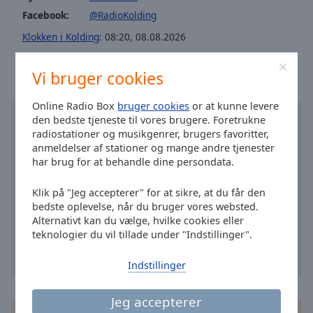
Area
Facebook:
@RadioKolding
Background
Klokken i Kolding
:
08:20
,
08.08.2026
Color
Vi bruger cookies
Opacity
Online Radio Box
bruger cookies
or at kunne levere
Font
den bedste tjeneste til vores brugere. Foretrukne
Size
radiostationer og musikgenrer, brugers favoritter,
anmeldelser af stationer og mange andre tjenester
har brug for at behandle dine persondata.
Text
Edge
Klik på "Jeg accepterer" for at sikre, at du får den
Style
bedste oplevelse, når du bruger vores websted.
Alternativt kan du vælge, hvilke cookies eller
teknologier du vil tillade under "Indstillinger".
Font
Family
Indstillinger
Jeg accepterer
Reset