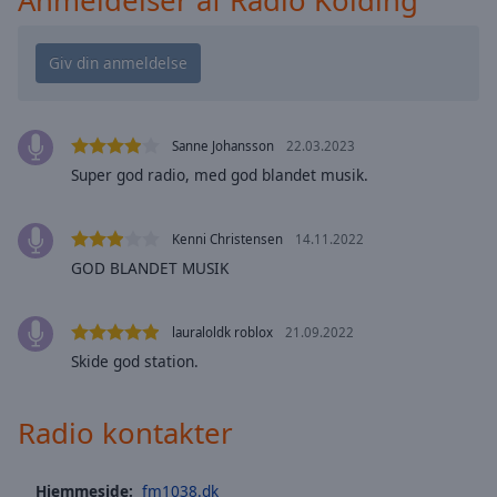
cancel
and
close
the
window.
Sanne Johansson
22.03.2023
Text
Super god radio, med god blandet musik.
Color
Opacity
Kenni Christensen
14.11.2022
GOD BLANDET MUSIK
Text
Background
lauraloldk roblox
21.09.2022
Color
Skide god station.
Opacity
Radio kontakter
Caption
Hjemmeside:
fm1038.dk