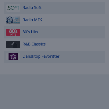
Radio Soft
Radio MFK
80's Hits
R&B Classics
Dansktop Favoritter