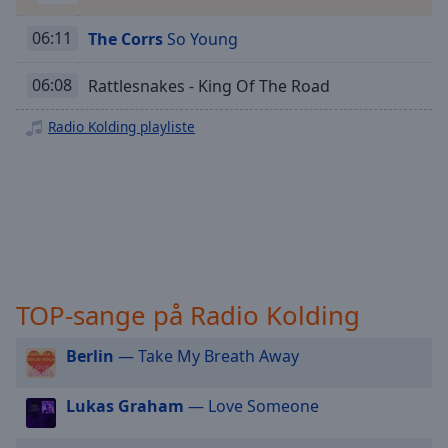
Playback
Rate
06:11
The Corrs
So Young
Chapters
06:08
Rattlesnakes - King Of The Road
Chapters
Radio Kolding playliste
Descriptions
descriptions
off
,
selected
Subtitles
subtitles
TOP-sange på Radio Kolding
settings
,
opens
Berlin
— Take My Breath Away
subtitles
settings
dialog
Lukas Graham
— Love Someone
subtitles
off
,