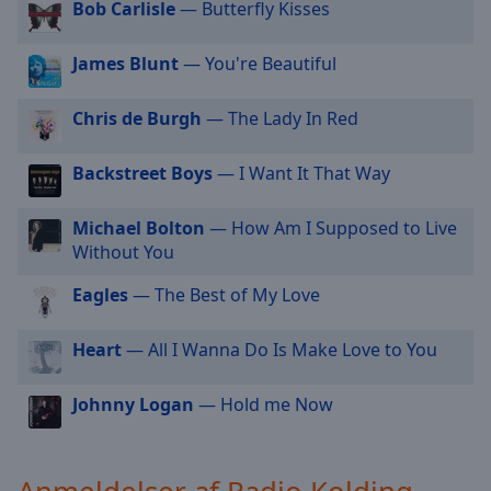
Bob Carlisle
— Butterfly Kisses
selected
James Blunt
— You're Beautiful
Audio
Track
Chris de Burgh
— The Lady In Red
Picture-
in-
Picture
Backstreet Boys
— I Want It That Way
Fullscreen
This
Michael Bolton
— How Am I Supposed to Live
is
Without You
a
modal
Eagles
— The Best of My Love
window.
Heart
— All I Wanna Do Is Make Love to You
Beginning
of
dialog
Johnny Logan
— Hold me Now
window.
Escape
will
Anmeldelser af Radio Kolding