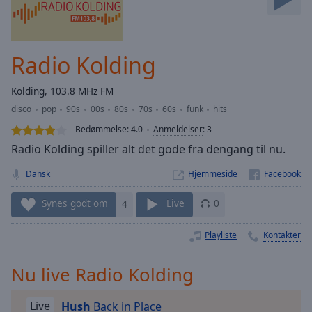
Skip
Forward
Mute
Current
Radio Kolding
Time
0:00
/
Kolding, 103.8 MHz FM
Duration
-:-
disco
pop
90s
00s
80s
70s
60s
funk
hits
Loaded
:
0.00%
Bedømmelse:
4.0
Anmeldelser
:
3
Stream
Radio Kolding spiller alt det gode fra dengang til nu.
Type
LIVE
Dansk
Hjemmeside
Seek to
live,
currently
Synes godt om
4
Live
0
behind
live
LIVE
Remaining
Playliste
Kontakter
Time
-
-:-
Nu live Radio Kolding
1x
Live
Hush
Back in Place