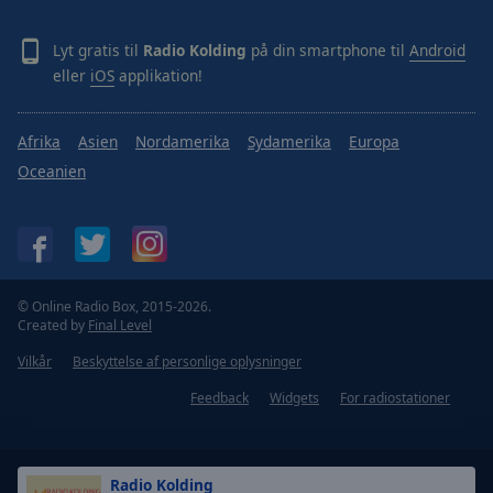
Lyt gratis til
Radio Kolding
på din smartphone til
Android
eller
iOS
applikation!
Afrika
Asien
Nordamerika
Sydamerika
Europa
Oceanien
© Online Radio Box, 2015-2026.
Created by
Final Level
Vilkår
Beskyttelse af personlige oplysninger
Feedback
Widgets
For radiostationer
Radio Kolding