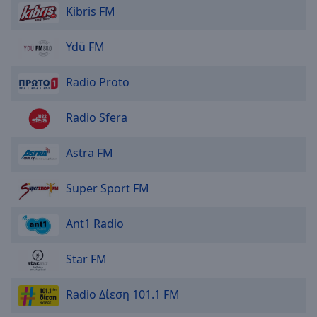
Reset
Kibris FM
Done
Close
Modal
Ydü FM
Dialog
End
Radio Proto
of
dialog
window.
Radio Sfera
Astra FM
Super Sport FM
Ant1 Radio
Star FM
Radio Δίεση 101.1 FM