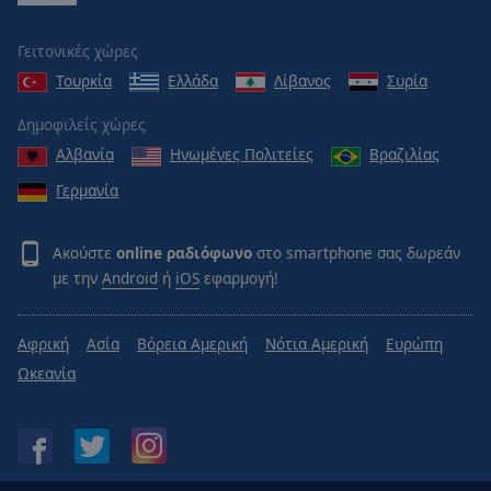
Γειτονικές χώρες
Τουρκία
Ελλάδα
Λίβανος
Συρία
Δημοφιλείς χώρες
Αλβανία
Ηνωμένες Πολιτείες
Βραζιλίας
Γερμανία
Ακούστε
online ραδιόφωνο
στο smartphone σας δωρεάν
με την
Android
ή
iOS
εφαρμογή!
Αφρική
Ασία
Βόρεια Αμερική
Νότια Αμερική
Ευρώπη
Ωκεανία