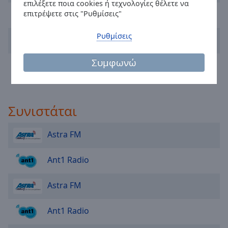
Caption
επιλέξετε ποια cookies ή τεχνολογίες θέλετε να
Anita Rivera
Area
επιτρέψετε στις "Ρυθμίσεις"
Background
Color
Ρυθμίσεις
Lindsey Graham
Συμφωνώ
Owen Hart
Opacity
Font
Size
Συνιστάται
Astra FM
Text
Edge
Style
Ant1 Radio
Astra FM
Font
Family
Ant1 Radio