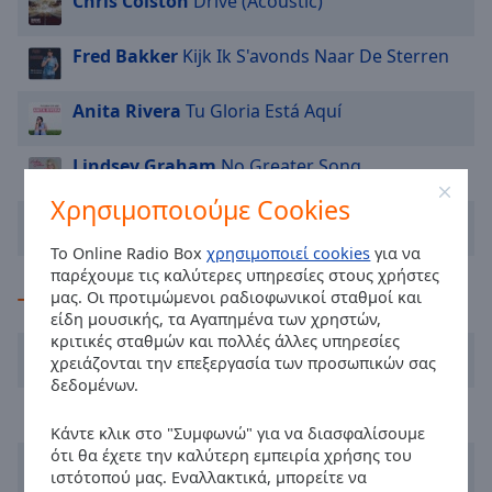
Chris Colston
Drive (Acoustic)
cancel
and
Fred Bakker
Kijk Ik S'avonds Naar De Sterren
close
the
Anita Rivera
Tu Gloria Está Aquí
window.
Lindsey Graham
No Greater Song
Text
Color
Χρησιμοποιούμε Cookies
Owen Hart
44 Black
Το Online Radio Box
χρησιμοποιεί cookies
για να
Opacity
παρέχουμε τις καλύτερες υπηρεσίες στους χρήστες
μας. Οι προτιμώμενοι ραδιοφωνικοί σταθμοί και
TOP καλλιτέχνες
είδη μουσικής, τα Αγαπημένα των χρηστών,
Text
κριτικές σταθμών και πολλές άλλες υπηρεσίες
Background
Hammer King
χρειάζονται την επεξεργασία των προσωπικών σας
Color
δεδομένων.
Fred Bakker
Opacity
Κάντε κλικ στο "Συμφωνώ" για να διασφαλίσουμε
ότι θα έχετε την καλύτερη εμπειρία χρήσης του
Chris Colston
ιστότοπού μας. Εναλλακτικά, μπορείτε να