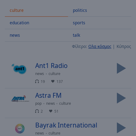
Backward
culture
politics
Skip
Forward
Mute
education
sports
Current
Time
0:00
news
talk
/
Φίλτρο:
Ολα κόσμος
Κύπρος
Duration
-:-
Loaded
:
0.00%
Ant1 Radio
Stream
news
culture
Type
LIVE
19
137
Seek to
live,
currently
Astra FM
behind
live
LIVE
pop
news
culture
Remaining
2
51
Time
-
-:-
Bayrak International
1x
news
culture