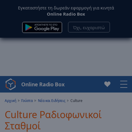
Εγκαταστήστε τη δωρεάν εφαρμογή για κινητά
Online Radio Box
Όχι, ευχαριστώ
Online Radio Box
Video
Player
is
Αρχική
Γούστα
Νέα και Ειδήσεις
Culture
loading.
Culture Ραδιοφωνικοί
Play
Video
Σταθμοί
Play
Skip