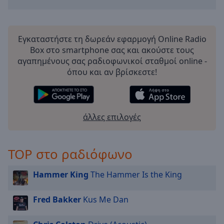
off
,
selected
Audio
Εγκαταστήστε τη δωρεάν εφαρμογή Online Radio
Track
Box στο smartphone σας και ακούστε τους
αγαπημένους σας ραδιοφωνικοί σταθμοί online -
Picture-
όπου και αν βρίσκεστε!
in-
Picture
Fullscreen
This
is
άλλες επιλογές
a
modal
window.
TOP στο ραδιόφωνο
Beginning
Hammer King
The Hammer Is the King
of
dialog
Fred Bakker
Kus Me Dan
window.
Escape
will