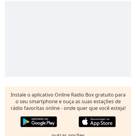
Time
-
-:-
1x
Playback
Rate
Chapters
Chapters
Descriptions
descriptions
off
,
selected
Instale o aplicativo Online Radio Box gratuito para
o seu smartphone e ouça as suas estações de
Subtitles
rádio favoritas online - onde quer que você esteja!
subtitles
settings
,
opens
outras opções