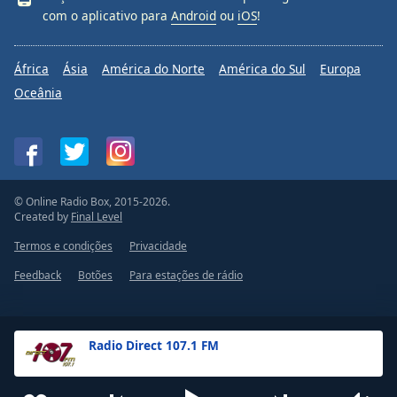
com o aplicativo para
Android
ou
iOS
!
África
Ásia
América do Norte
América do Sul
Europa
Oceânia
© Online Radio Box, 2015-2026.
Created by
Final Level
Termos e condições
Privacidade
Feedback
Botões
Para estações de rádio
Radio Direct 107.1 FM