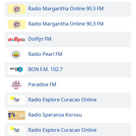
Opacity
Radio Margaritha Online 90.3 FM
Radio Margaritha Online 90.3 FM
Caption
Area
Background
Dolfijn FM
Color
Radio Pearl FM
Opacity
BON F.M. 102.7
Font
Paradise FM
Size
Radio Explore Curacao Online
Text
Edge
Radio Speransa Korsou
Style
Radio Explore Curacao Online
Font