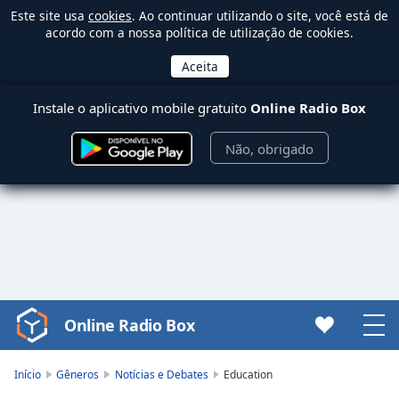
Este site usa
cookies
. Ao continuar utilizando o site, você está de
acordo com a nossa política de utilização de cookies.
Instale o aplicativo mobile gratuito
Online Radio Box
Não, obrigado
Online Radio Box
Video
Player
is
Início
Gêneros
Notícias e Debates
Education
loading.