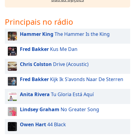
subtitles
settings
dialog
Principais no rádio
subtitles
off
,
selected
Hammer King
The Hammer Is the King
Audio
Fred Bakker
Kus Me Dan
Track
Picture-
Chris Colston
Drive (Acoustic)
in-
Picture
Fullscreen
Fred Bakker
Kijk Ik S'avonds Naar De Sterren
This
is
Anita Rivera
Tu Gloria Está Aquí
a
modal
Lindsey Graham
No Greater Song
window.
Owen Hart
44 Black
Beginning
of