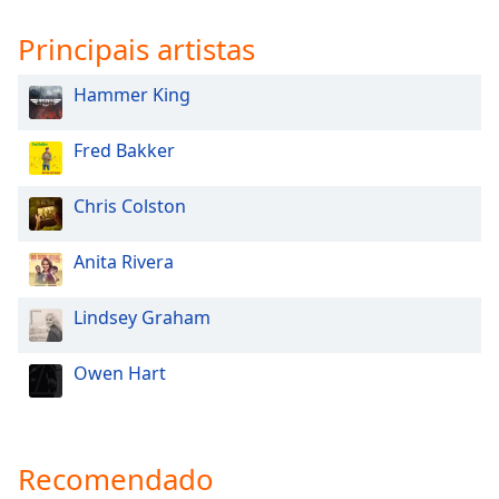
dialog
window.
Principais artistas
Escape
will
Hammer King
cancel
and
Fred Bakker
close
the
Chris Colston
window.
Text
Anita Rivera
Color
Lindsey Graham
Opacity
Owen Hart
Text
Background
Color
Recomendado