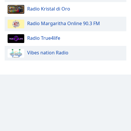
Family
Radio Kristal di Oro
Radio Margaritha Online 90.3 FM
Reset
Done
Close
Radio True4life
Modal
Dialog
End
Vibes nation Radio
of
dialog
window.