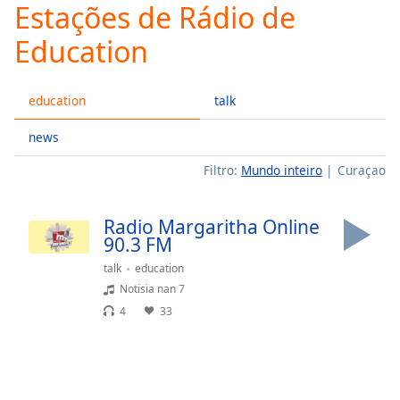
Estações de Rádio de
Play
Video
Education
Play
Skip
Backward
education
talk
Skip
Forward
Mute
news
Current
Filtro:
Mundo inteiro
Curaçao
Time
0:00
/
Duration
-:-
Radio Margaritha Online
Loaded
:
90.3 FM
0.00%
talk
education
Stream
Notisia nan 7
Type
LIVE
4
33
Seek to
live,
currently
behind
live
LIVE
Remaining