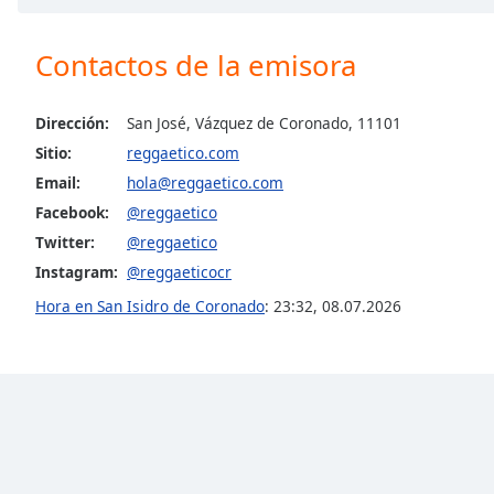
the
window.
Contactos de la emisora
Text
Color
Dirección:
San José, Vázquez de Coronado, 11101
Sitio:
reggaetico.com
Email:
hola@reggaetico.com
Opacity
Facebook:
@reggaetico
Twitter:
@reggaetico
Text
Instagram:
@reggaeticocr
Background
Color
Hora en San Isidro de Coronado
:
23:32
,
08.07.2026
Opacity
Caption
Area
Background