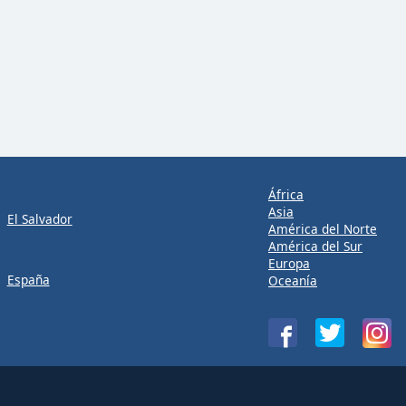
África
Asia
El Salvador
América del Norte
América del Sur
Europa
España
Oceanía