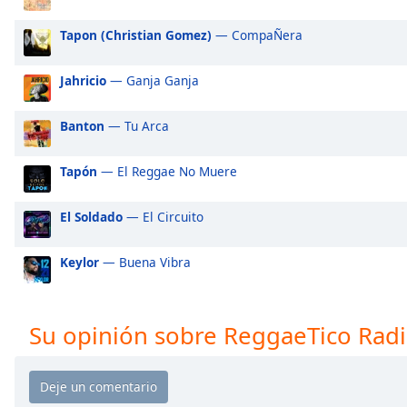
Audio
Track
Tapon (Christian Gomez)
— CompaÑera
Picture-
in-
Jahricio
— Ganja Ganja
Picture
Fullscreen
This
Banton
— Tu Arca
is
a
Tapón
— El Reggae No Muere
modal
window.
El Soldado
— El Circuito
Beginning
Keylor
— Buena Vibra
of
dialog
window.
Escape
Su opinión sobre ReggaeTico Rad
will
cancel
and
close