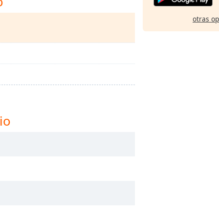
o
otras o
io