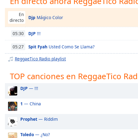
En directo ahora ReggaeTico Radi
Chapters
Chapters
En
Djp
Mágico Color
directo
Descriptions
DJP
!!!
05:30
descriptions
off
,
Spit Fyah
Usted Como Se Llama?
05:27
selected
ReggaeTico Radio playlist
Subtitles
TOP canciones en ReggaeTico Rad
subtitles
settings
,
opens
DJP
— !!!
subtitles
settings
1
— China
dialog
subtitles
Prophet
— Riddim
off
,
selected
Toledo
— ¿No?