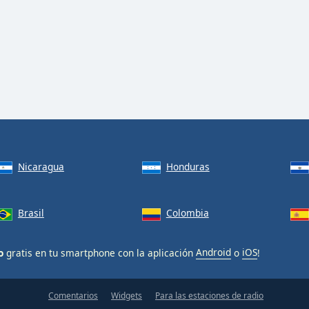
Nicaragua
Honduras
Brasil
Colombia
o
gratis en tu smartphone con la aplicación
Android
o
iOS
!
Comentarios
Widgets
Para las estaciones de radio