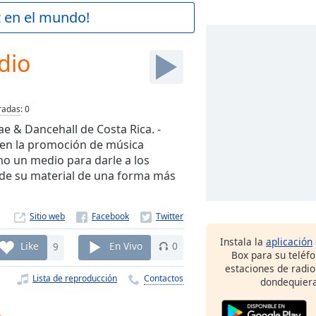
z en el mundo!
dio
radas
:
0
 & Dancehall de Costa Rica. -
en la promoción de música
mo un medio para darle a los
 de su material de una forma más
Sitio web
Instala la
aplicación
Like
9
En Vivo
0
Box para su teléf
estaciones de radio
Lista de reproducción
Contactos
dondequiera