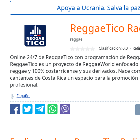
Current
Apoya a Ucrania. Salva la pa
Time
0:00
/
Duration
-:-
ReggaeTico Ra
Loaded
:
0.00%
reggae
0:00
Clasificacion:
0.0
Reti
Stream
Type
Online 24/7 de ReggaeTico con programación de Reggae
LIVE
ReggaeTico es un proyecto de ReggaeWorld enfocado 
Seek to
live,
reggae y 100% costarricense y sus derivados. Nace co
currently
cantantes de Costa Rica un espacio para la promoción
behind
live
LIVE
profesional.
Remaining
Español
Time
-
-:-
1x
Playback
Rate