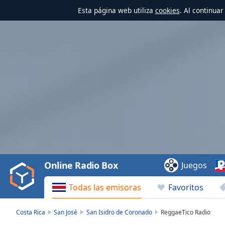
Esta página web utiliza
cookies
. Al continua
Video
Player
is
loading.
Play
Video
Online Radio Box
Juegos
Play
Skip
Todas las emisoras
Favoritos
Backward
Skip
Forward
Costa Rica
San José
San Isidro de Coronado
ReggaeTico Radio
Mute