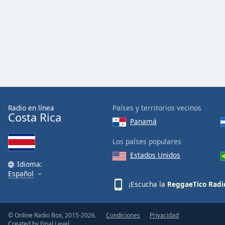
Color
Opacity
Font
Size
Text
Radio en línea
Países y territorios vecinos
Edge
Costa Rica
Panamá
Style
Los países populares
Font
Estados Unidos
Family
Idioma:
Español
¡Escucha la
ReggaeTico Radi
Reset
Done
© Online Radio Box, 2015-2026.
Condiciones
Privacidad
Close
Created by
Final Level
Modal