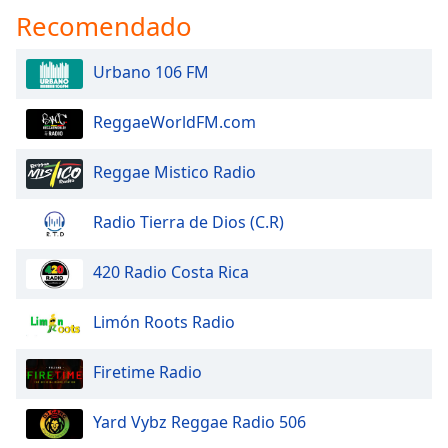
Recomendado
Urbano 106 FM
ReggaeWorldFM.com
Reggae Mistico Radio
Radio Tierra de Dios (C.R)
420 Radio Costa Rica
Limón Roots Radio
Firetime Radio
Yard Vybz Reggae Radio 506