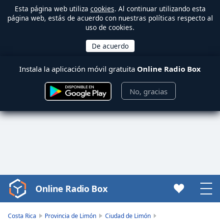
Esta página web utiliza
cookies
. Al continuar utilizando esta
página web, estás de acuerdo con nuestras políticas respecto al
uso de cookies.
Instala la aplicación móvil gratuita
Online Radio Box
No, gracias
Online Radio Box
Video
Player
is
Costa Rica
Provincia de Limón
Ciudad de Limón