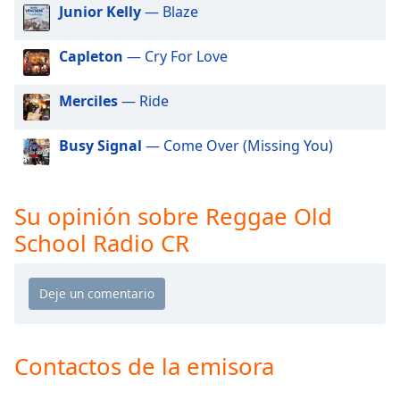
of
Junior Kelly
— Blaze
dialog
window.
Capleton
— Cry For Love
Escape
will
Merciles
— Ride
cancel
and
close
Busy Signal
— Come Over (Missing You)
the
window.
Su opinión sobre Reggae Old
Text
School Radio CR
Color
Opacity
Text
Contactos de la emisora
Background
Color