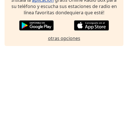
Font
su teléfono y escucha sus estaciones de radio en
Family
línea favoritas dondequiera que esté!
Reset
Done
otras opciones
Close
Modal
Dialog
End
of
dialog
window.