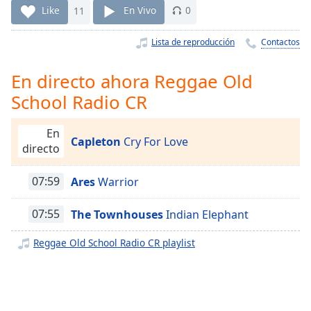
Remaining
Like
11
En Vivo
0
Time
-
-:-
Lista de reproducción
Contactos
1x
En directo ahora Reggae Old
Playback
Rate
School Radio CR
Chapters
En
Capleton
Cry For Love
Chapters
directo
Descriptions
07:59
Ares
Warrior
descriptions
off
,
07:55
The Townhouses
Indian Elephant
selected
Reggae Old School Radio CR playlist
Subtitles
subtitles
settings
,