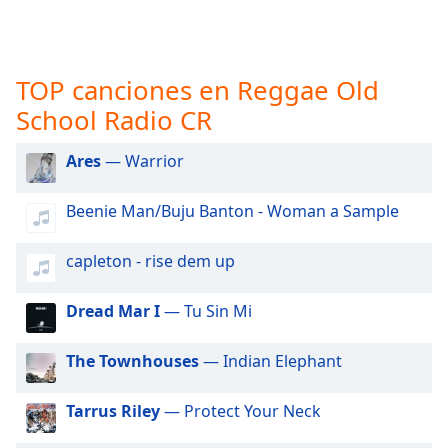
opens
subtitles
settings
dialog
TOP canciones en Reggae Old
subtitles
off
,
School Radio CR
selected
Ares
— Warrior
Audio
Track
Beenie Man/Buju Banton - Woman a Sample
Picture-
in-
Picture
capleton - rise dem up
Fullscreen
This
Dread Mar I
— Tu Sin Mi
is
a
The Townhouses
— Indian Elephant
modal
window.
Tarrus Riley
— Protect Your Neck
Beginning