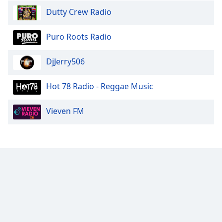
Dutty Crew Radio
Puro Roots Radio
DjJerry506
Hot 78 Radio - Reggae Music
Vieven FM