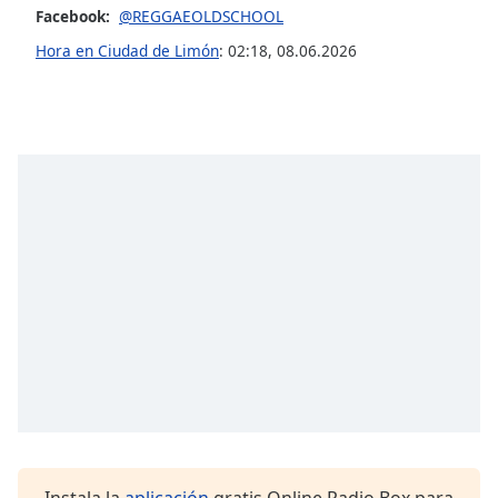
Facebook:
@REGGAEOLDSCHOOL
Opacity
Hora en Ciudad de Limón
:
02:18
,
08.06.2026
Caption
Area
Background
Color
Opacity
Font
Size
Text
Edge
Style
Instala la
aplicación
gratis Online Radio Box para