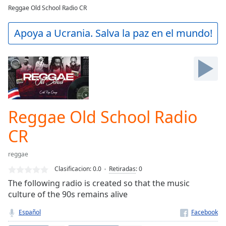
loading.
Reggae Old School Radio CR
Play
Video
Apoya a Ucrania. Salva la paz en el mundo!
Play
Skip
Backward
Skip
Forward
Mute
Current
Time
0:00
Reggae Old School Radio
/
Duration
-:-
CR
Loaded
:
0.00%
reggae
Stream
Clasificacion:
0.0
Retiradas
:
0
Type
LIVE
The following radio is created so that the music
Seek to
culture of the 90s remains alive
live,
currently
behind
Español
live
LIVE