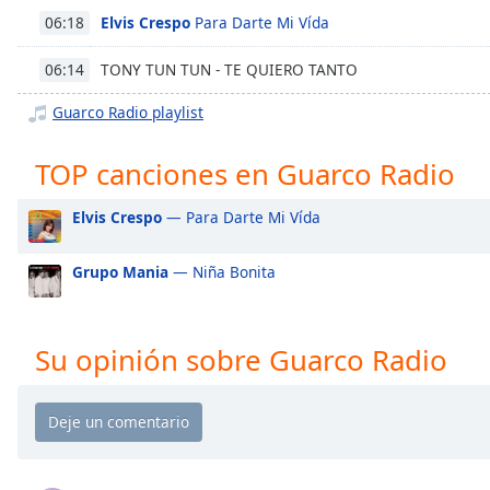
Chapters
Elvis Crespo
Para Darte Mi Vída
06:18
Chapters
TONY TUN TUN - TE QUIERO TANTO
06:14
Descriptions
Guarco Radio playlist
descriptions
off
,
TOP canciones en Guarco Radio
selected
Elvis Crespo
— Para Darte Mi Vída
Subtitles
subtitles
Grupo Mania
— Niña Bonita
settings
,
opens
subtitles
Su opinión sobre Guarco Radio
settings
dialog
subtitles
off
,
selected