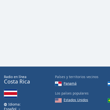
the
window.
Text
Color
Opacity
Text
Background
Color
Radio en línea
Países y territorios vecinos
Costa Rica
Opacity
Panamá
Los países populares
Caption
Estados Unidos
Area
Idioma:
Background
Español