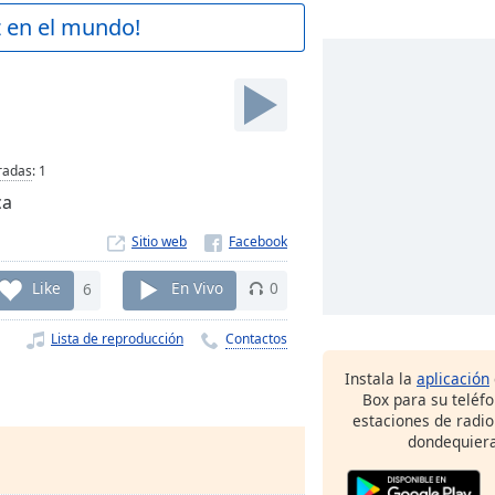
z en el mundo!
radas
:
1
ca
Sitio web
Like
6
En Vivo
0
Lista de reproducción
Contactos
Instala la
aplicación
Box para su teléf
estaciones de radio
dondequiera