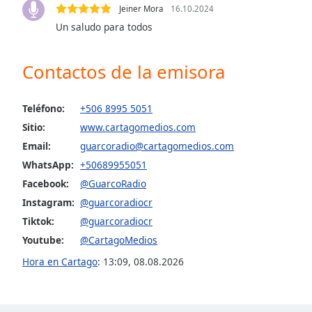
Audio
Jeiner Mora
16.10.2024
Track
Un saludo para todos
Picture-
in-
Contactos de la emisora
Picture
Fullscreen
This
Teléfono:
+506 8995 5051
is
a
Sitio:
www.cartagomedios.com
modal
Email:
guarcoradio@cartagomedios.com
window.
WhatsApp:
+50689955051
Facebook:
@GuarcoRadio
Beginning
Instagram:
@guarcoradiocr
of
dialog
Tiktok:
@guarcoradiocr
window.
Youtube:
@CartagoMedios
Escape
Hora en Cartago
:
13:09
,
08.08.2026
will
cancel
and
close