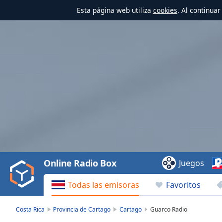
Esta página web utiliza
cookies
. Al continua
Video
Player
is
loading.
Play
Video
Online Radio Box
Juegos
Play
Skip
Todas las emisoras
Favoritos
Backward
Skip
Forward
Costa Rica
Provincia de Cartago
Cartago
Guarco Radio
Mute