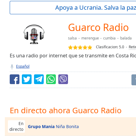
Current
Apoya a Ucrania. Salva la pa
Time
0:00
/
Duration
-:-
Guarco Radio
Loaded
:
0.00%
salsa
merengue
cumbia
balada
0:00
Clasificacion:
5.0
Reti
Stream
Type
Es una radio por internet que se transmite en Costa Ri
LIVE
Seek to
Español
live,
currently
behind
live
LIVE
Remaining
Time
-
-:-
En directo ahora Guarco Radio
1x
Playback
En
Grupo Mania
Niña Bonita
Rate
directo