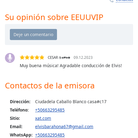
Remaining
Time
-
-:-
Su opinión sobre EEUUVIP
1x
Playback
Rate
Chapters
CESAR ☕♠️♥️♦️♣️
09.12.2023
Chapters
Muy buena música! Agradable conducción de Elvis!
Descriptions
Contactos de la emisora
descriptions
off
,
selected
Dirección:
Ciudadela Caballo Blanco casa#c17
Teléfono:
+50663295485
Subtitles
Sitio:
xat.com
subtitles
Email:
elvisbarahona67@gmail.com
settings
,
WhatsApp:
+50663295485