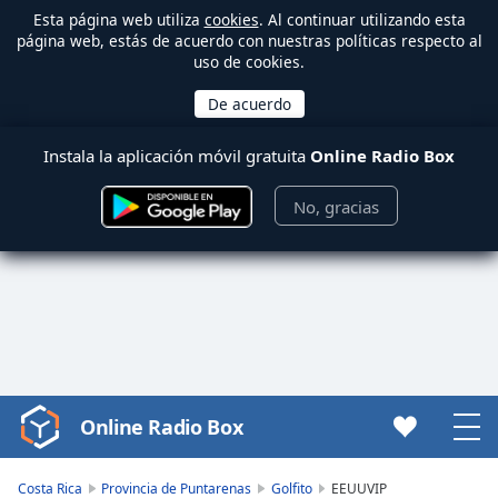
Esta página web utiliza
cookies
. Al continuar utilizando esta
página web, estás de acuerdo con nuestras políticas respecto al
uso de cookies.
Instala la aplicación móvil gratuita
Online Radio Box
No, gracias
Online Radio Box
Video
Player
is
Costa Rica
Provincia de Puntarenas
Golfito
EEUUVIP