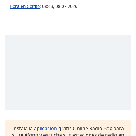
opens
Hora en Golfito
:
08:43
,
08.07.2026
subtitles
settings
dialog
subtitles
off
,
selected
Audio
Track
Picture-
in-
Picture
Fullscreen
This
is
a
modal
window.
Instala la
aplicación
gratis Online Radio Box para
Beginning
su teléfono y escucha sus estaciones de radio en