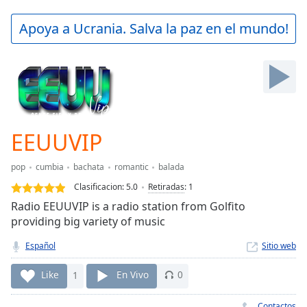
loading.
Play
Apoya a Ucrania. Salva la paz en el mundo!
Video
Play
Skip
Backward
Skip
Forward
Mute
Current
EEUUVIP
Time
0:00
/
pop
cumbia
bachata
romantic
balada
Duration
-:-
Clasificacion:
5.0
Retiradas
:
1
Loaded
:
Radio EEUUVIP is a radio station from Golfito
0.00%
providing big variety of music
Stream
Type
LIVE
Español
Sitio web
Seek to
live,
Like
1
En Vivo
0
currently
behind
live
LIVE
Contactos