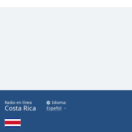
Font
Family
Reset
Done
Close
Modal
Dialog
End
of
dialog
window.
Radio en línea
Idioma:
Costa Rica
Español