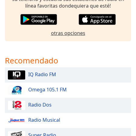
of
línea favoritas dondequiera que esté!
dialog
window.
Escape
will
otras opciones
cancel
and
close
the
Recomendado
window.
IQ Radio FM
Text
Color
Omega 105.1 FM
Opacity
Radio Dos
Text
Radio Musical
Background
Color
Super Radio