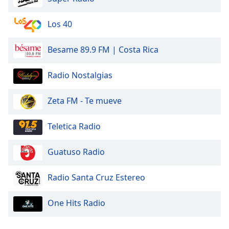
Opacity
Los 40
Besame 89.9 FM | Costa Rica
Caption
Area
Background
Radio Nostalgias
Color
Zeta FM - Te mueve
Opacity
Teletica Radio
Font
Guatuso Radio
Size
Radio Santa Cruz Estereo
Text
Edge
One Hits Radio
Style