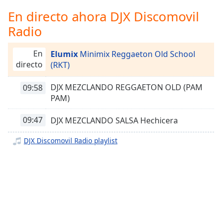
Remaining
Time
-
En directo ahora DJX Discomovil
-:-
Radio
1x
En
Elumix
Minimix Reggaeton Old School
Playback
directo
(RKT)
Rate
Chapters
DJX MEZCLANDO REGGAETON OLD (PAM
09:58
PAM)
Chapters
09:47
DJX MEZCLANDO SALSA Hechicera
Descriptions
descriptions
DJX Discomovil Radio playlist
off
,
selected
Subtitles
subtitles
settings
,