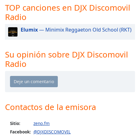
opens
TOP canciones en DJX Discomovil
subtitles
settings
Radio
dialog
subtitles
Elumix
— Minimix Reggaeton Old School (RKT)
off
,
selected
Su opinión sobre DJX Discomovil
Audio
Track
Radio
Picture-
in-
Picture
Fullscreen
This
is
Contactos de la emisora
a
modal
window.
Sitio:
zeno.fm
Facebook:
@DJXDISCOMOVIL
Beginning