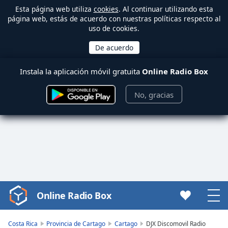
Esta página web utiliza
cookies
. Al continuar utilizando esta
página web, estás de acuerdo con nuestras políticas respecto al
uso de cookies.
Instala la aplicación móvil gratuita
Online Radio Box
No, gracias
Online Radio Box
Video
Player
is
Costa Rica
Provincia de Cartago
Cartago
DJX Discomovil Radio