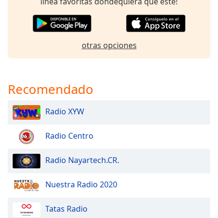
línea favoritas dondequiera que esté!
Opacity
otras opciones
Caption
Area
Background
Color
Recomendado
Opacity
Radio XYW
Radio Centro
Font
Size
Radio Nayartech.CR.
Text
Nuestra Radio 2020
Edge
Style
Tatas Radio