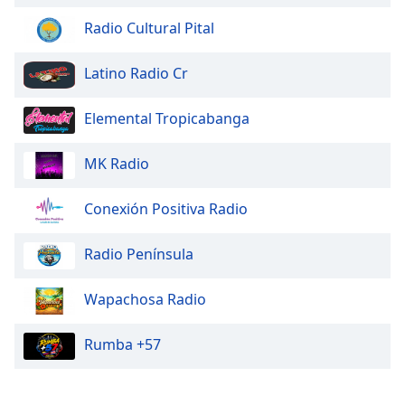
Font
Radio Cultural Pital
Family
Latino Radio Cr
Reset
Done
Elemental Tropicabanga
Close
Modal
Dialog
MK Radio
End
of
Conexión Positiva Radio
dialog
window.
Radio Península
Wapachosa Radio
Rumba +57