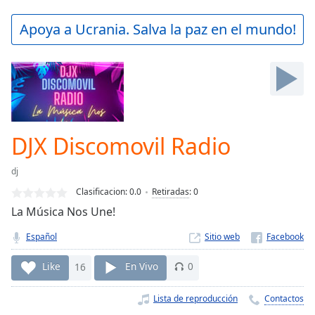
loading.
Play
Apoya a Ucrania. Salva la paz en el mundo!
Video
Play
Skip
Backward
Skip
Forward
Mute
Current
DJX Discomovil Radio
Time
0:00
/
dj
Duration
-:-
Clasificacion:
0.0
Retiradas
:
0
Loaded
:
La Música Nos Une!
0.00%
Stream
Español
Sitio web
Type
LIVE
Seek to
Like
16
En Vivo
0
live,
currently
behind
Lista de reproducción
Contactos
live
LIVE