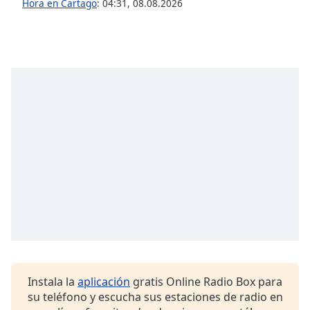
Hora en Cartago
:
04:31
,
08.08.2026
of
dialog
window.
Escape
will
cancel
and
close
the
window.
Text
Color
Opacity
Text
Instala la
aplicación
gratis Online Radio Box para
Background
su teléfono y escucha sus estaciones de radio en
Color