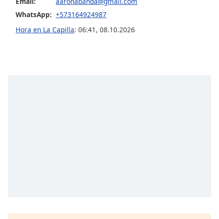
Email:
aaronabanda@gmail.com
Font
WhatsApp:
+573164924987
Family
Hora en La Capilla
:
06:41
,
08.10.2026
Reset
Done
Close
Modal
Dialog
End
of
dialog
window.