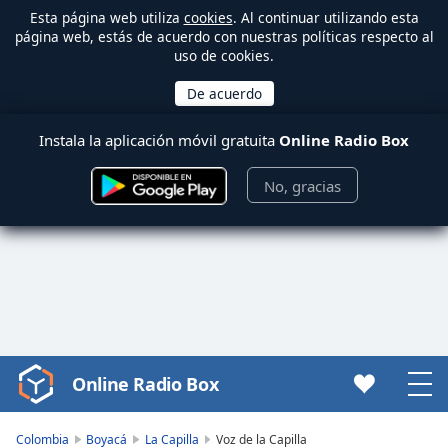
Esta página web utiliza
cookies
. Al continuar utilizando esta
página web, estás de acuerdo con nuestras políticas respecto al
uso de cookies.
Instala la aplicación móvil gratuita
Online Radio Box
No, gracias
Online Radio Box
Video
Player
is
Colombia
Boyacá
La Capilla
Voz de la Capilla