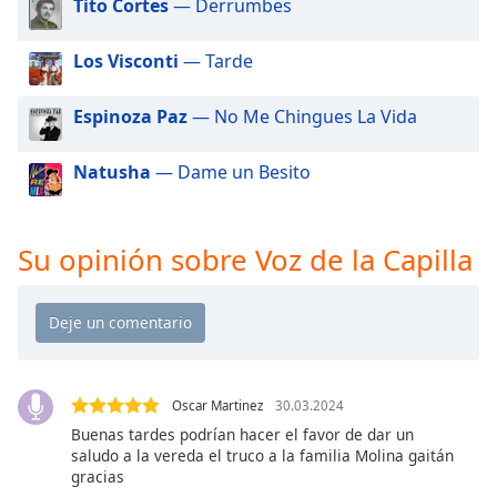
Tito Cortes
— Derrumbes
of
dialog
window.
Los Visconti
— Tarde
Escape
will
Espinoza Paz
— No Me Chingues La Vida
cancel
and
Natusha
— Dame un Besito
close
the
window.
Su opinión sobre Voz de la Capilla
Text
Color
Opacity
Oscar Martinez
30.03.2024
Text
Buenas tardes podrían hacer el favor de dar un
saludo a la vereda el truco a la familia Molina gaitán
Background
gracias
Color