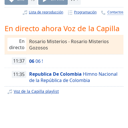
Remaining
Time
-
Lista de reproducción
Programación
Contactos
-:-
1x
En directo ahora Voz de la Capilla
Playback
Rate
En
Rosario Misterios - Rosario Misterios
directo
Gozosos
Chapters
Chapters
11:37
06
06 !
Descriptions
Republica De Colombia
Himno Nacional
11:35
de la República de Colombia
descriptions
off
,
Voz de la Capilla playlist
selected
Subtitles
subtitles
settings
,