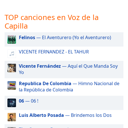
opens
subtitles
settings
TOP canciones en Voz de la
dialog
Capilla
subtitles
off
,
Felinos
— El Aventurero (Yo el Aventurero)
selected
Audio
VICENTE FERNANDEZ - EL TAHUR
Track
Picture-
Vicente Fernández
— Aquí el Que Manda Soy
in-
Yo
Picture
Fullscreen
Republica De Colombia
— Himno Nacional de
This
la República de Colombia
is
a
06
— 06 !
modal
window.
Luis Alberto Posada
— Brindemos los Dos
Beginning