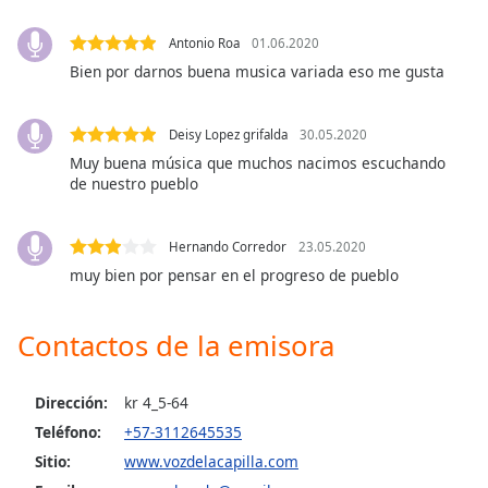
Antonio Roa
01.06.2020
Opacity
Bien por darnos buena musica variada eso me gusta
Caption
Area
Deisy Lopez grifalda
30.05.2020
Background
Muy buena música que muchos nacimos escuchando
Color
de nuestro pueblo
Opacity
Hernando Corredor
23.05.2020
muy bien por pensar en el progreso de pueblo
Font
Size
Contactos de la emisora
Text
Dirección:
kr 4_5-64
Edge
Teléfono:
+57-3112645535
Style
Sitio:
www.vozdelacapilla.com