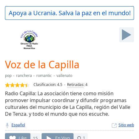
loading.
Play
Apoya a Ucrania. Salva la paz en el mundo!
Video
Play
Skip
Backward
Skip
Forward
Mute
Current
Voz de la Capilla
Time
0:00
/
pop
ranchera
romantic
vallenato
Duration
-:-
Clasificacion:
4.5
Retiradas
:
4
Loaded
:
Radio Capilla: La asociación tiene como misión
0.00%
promover impulsar coordinar y difundir programas
Stream
culturales del municipio de La Capilla, región del Valle
Type
LIVE
De Tenza. y todo el mundo que nos escuche.
Seek to
live,
currently
Español
Sitio web
behind
live
LIVE
Like
15
En Vivo
1