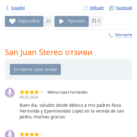
Remaining
Español
Уебсайт
Time
-
-:-
Харесайте
25
Пускане
0
1x
Контакти
Playback
Rate
San Juan Stereo отзиви
Chapters
Chapters
Descriptions
descriptions
Milena López Fernández
06.02.2026
off
,
selected
Buen dia, saludos desde México a mis padres Rosa
Herminda y Epaminondas Lopez en la vereda de san
pedro, muchas gracias
Subtitles
subtitles
settings
,