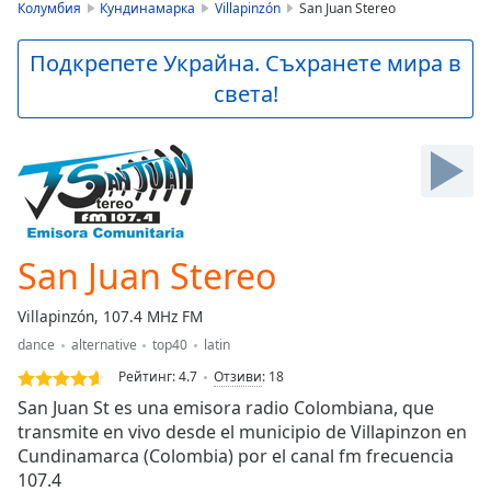
is
Колумбия
Кундинамарка
Villapinzón
San Juan Stereo
loading.
Play
Подкрепете Украйна. Съхранете мира в
Video
света!
Play
Skip
Backward
Skip
Forward
Mute
Current
Time
0:00
San Juan Stereo
/
Duration
-:-
Villapinzón, 107.4 MHz FM
Loaded
:
dance
alternative
top40
latin
0.00%
Stream
Рейтинг:
4.7
Отзиви
:
18
Type
LIVE
San Juan St es una emisora radio Colombiana, que
Seek to
transmite en vivo desde el municipio de Villapinzon en
live,
Cundinamarca (Colombia) por el canal fm frecuencia
currently
behind
107.4
live
LIVE