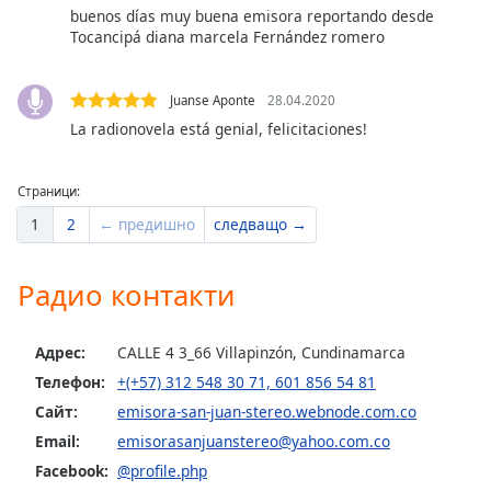
Color
buenos días muy buena emisora reportando desde
Tocancipá diana marcela Fernández romero
Opacity
Juanse Aponte
28.04.2020
Caption
La radionovela está genial, felicitaciones!
Area
Background
Страници:
Color
1
2
← предишно
следващо →
Opacity
Радио контакти
Font
Size
Адрес:
CALLE 4 3_66 Villapinzón, Cundinamarca
Телефон:
+(+57) 312 548 30 71, 601 856 54 81
Сайт:
emisora-san-juan-stereo.webnode.com.co
Text
Edge
Email:
emisorasanjuanstereo@yahoo.com.co
Style
Facebook:
@profile.php