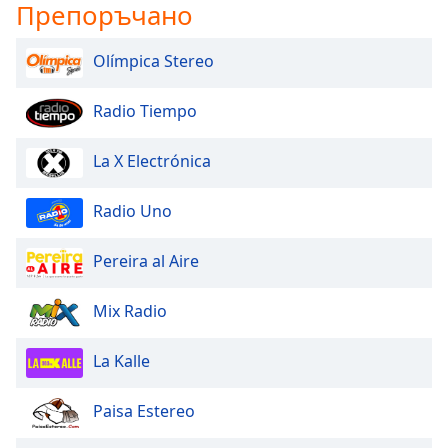
Препоръчано
Olímpica Stereo
Radio Tiempo
La X Electrónica
Radio Uno
Pereira al Aire
Mix Radio
La Kalle
Paisa Estereo