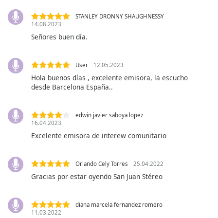
Beginning
of
STANLEY DRONNY SHAUGHNESSY
dialog
14.08.2023
window.
Señores buen día.
Escape
will
cancel
User
12.05.2023
and
Hola buenos días , excelente emisora, la escucho
close
desde Barcelona España..
the
window.
edwin javier saboya lopez
16.04.2023
Text
Excelente emisora de interew comunitario
Color
Orlando Cely Torres
25.04.2022
Opacity
Gracias por estar oyendo San Juan Stéreo
Text
diana marcela fernandez romero
Background
11.03.2022