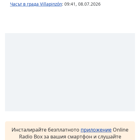
Часът в града Villapinzón
:
09:41
,
08.07.2026
Font
Family
Reset
Done
Close
Modal
Dialog
End
of
dialog
window.
Инсталирайте безплатното
приложение
Online
Radio Box за вашия смартфон и слушайте