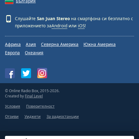
България
Слушайте
San Juan Stereo
на смартфона си безплатно с
приложението за
Android
или
iOS
!
Африка
Азия
Северна Америка
Южна Америка
Европа
Океания
© Online Radio Box, 2015-2026.
Created by
Final Level
Условия
Поверителност
Отзиви
Уиджети
За радиостанции