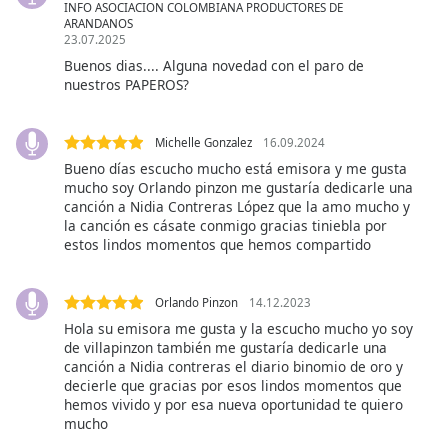
INFO ASOCIACION COLOMBIANA PRODUCTORES DE
opens
ARANDANOS
subtitles
23.07.2025
settings
Buenos dias.... Alguna novedad con el paro de
dialog
nuestros PAPEROS?
subtitles
off
,
Michelle Gonzalez
16.09.2024
selected
Bueno días escucho mucho está emisora y me gusta
mucho soy Orlando pinzon me gustaría dedicarle una
Audio
Track
canción a Nidia Contreras López que la amo mucho y
la canción es cásate conmigo gracias tiniebla por
Picture-
estos lindos momentos que hemos compartido
in-
Picture
Fullscreen
Orlando Pinzon
14.12.2023
This
Hola su emisora me gusta y la escucho mucho yo soy
is
de villapinzon también me gustaría dedicarle una
a
canción a Nidia contreras el diario binomio de oro y
modal
decierle que gracias por esos lindos momentos que
window.
hemos vivido y por esa nueva oportunidad te quiero
mucho