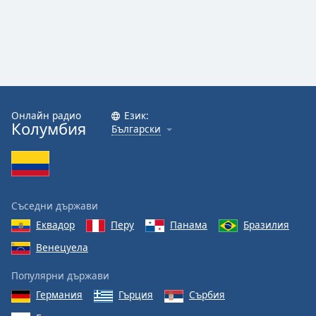
Онлайн радио
Език:
Колумбия
Български
Съседни държави
Еквадор
Перу
Панама
Бразилия
Венецуела
Популярни държави
Германия
Гърция
Сърбия