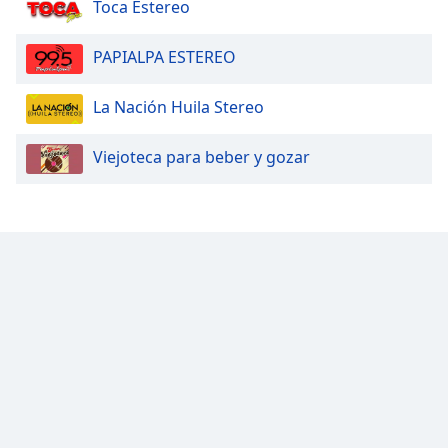
Toca Estereo
PAPIALPA ESTEREO
La Nación Huila Stereo
Viejoteca para beber y gozar