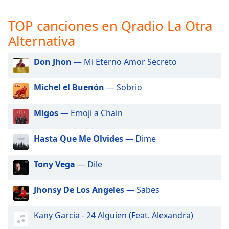
opens
subtitles
TOP canciones en Qradio La Otra
settings
dialog
Alternativa
subtitles
off
,
Don Jhon
— Mi Eterno Amor Secreto
selected
Michel el Buenón
— Sobrio
Audio
Track
Migos
— Emoji a Chain
Picture-
in-
Picture
Hasta Que Me Olvides
— Dime
Fullscreen
This
Tony Vega
— Dile
is
a
modal
Jhonsy De Los Angeles
— Sabes
window.
Kany Garcia - 24 Alguien (Feat. Alexandra)
Beginning