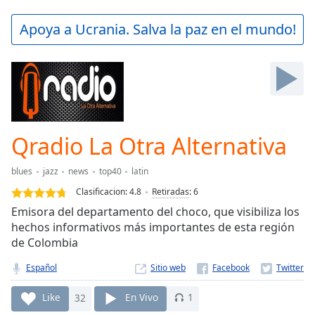
loading.
Play
Apoya a Ucrania. Salva la paz en el mundo!
Video
Play
Skip
Backward
Skip
Forward
Mute
Current
Qradio La Otra Alternativa
Time
0:00
/
blues
jazz
news
top40
latin
Duration
-:-
Clasificacion:
4.8
Retiradas
:
6
Loaded
:
Emisora del departamento del choco, que visibiliza los
0.00%
hechos informativos más importantes de esta región
Stream
de Colombia
Type
LIVE
Seek to
Español
Sitio web
live,
currently
behind
Like
32
En Vivo
1
live
LIVE