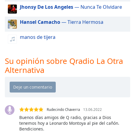
of
Jhonsy De Los Angeles
— Nunca Te Olvidare
dialog
window.
Hansel Camacho
— Tierra Hermosa
Escape
will
cancel
manos de tijera
and
close
the
Su opinión sobre Qradio La Otra
window.
Alternativa
Text
Color
Opacity
Rudecindo Chaverra
13.06.2022
Text
Buenos días amigos de Q radio, gracias a Dios
tenemos hoy a Leonardo Montoya al pie del cañón.
Background
Bendiciones.
Color