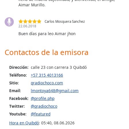
Aimar Murillo.
Font
Family
Carlos Mosquera Sanchez
22.06.2018
Reset
Buen días para leo Aimar jhon
Done
Close
Modal
Contactos de la emisora
Dialog
End
of
Dirección:
calle 23 con carrera 3 Quibdó
dialog
Teléfono:
+57 315 4013166
window.
Sitio:
qradiochoco.com
Email:
lmontoya648@gmail.com
Facebook:
@profile.php
Twitter:
@qradiochoco
Youtube:
@featured
Hora en Quibdó
:
05:40
,
08.06.2026