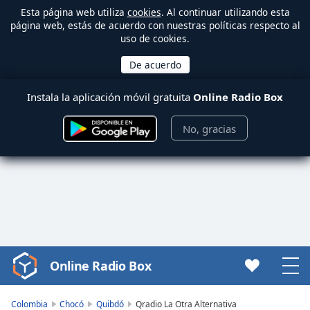
Esta página web utiliza
cookies
. Al continuar utilizando esta
página web, estás de acuerdo con nuestras políticas respecto al
uso de cookies.
Instala la aplicación móvil gratuita
Online Radio Box
No, gracias
Online Radio Box
Video
Player
is
Colombia
Chocó
Quibdó
Qradio La Otra Alternativa