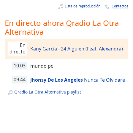
Remaining
Lista de reproducción
Contactos
Time
-
-:-
En directo ahora Qradio La Otra
1x
Alternativa
Playback
Rate
En
Kany Garcia - 24 Alguien (Feat. Alexandra)
Chapters
directo
Chapters
10:03
mundo pc
Descriptions
09:44
Jhonsy De Los Angeles
Nunca Te Olvidare
descriptions
off
,
Qradio La Otra Alternativa playlist
selected
Subtitles
subtitles
settings
,