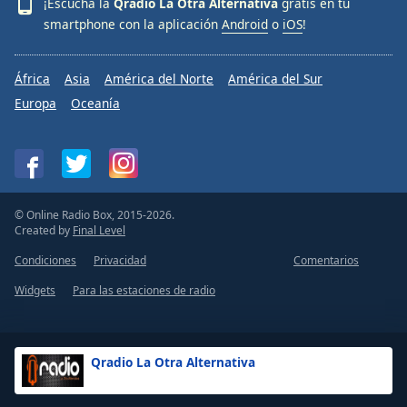
¡Escucha la
Qradio La Otra Alternativa
gratis en tu
smartphone con la aplicación
Android
o
iOS
!
África
Asia
América del Norte
América del Sur
Europa
Oceanía
© Online Radio Box, 2015-2026.
Created by
Final Level
Condiciones
Privacidad
Comentarios
Widgets
Para las estaciones de radio
Qradio La Otra Alternativa