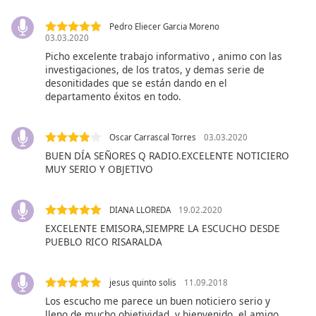
Pedro Eliecer Garcia Moreno
Opacity
03.03.2020
Picho excelente trabajo informativo , animo con las
investigaciones, de los tratos, y demas serie de
Caption
desonitidades que se están dando en el
Area
departamento éxitos en todo.
Background
Color
Oscar Carrascal Torres
03.03.2020
BUEN DÍA SEÑORES Q RADIO.EXCELENTE NOTICIERO
Opacity
MUY SERIO Y OBJETIVO
Font
DIANA LLOREDA
19.02.2020
Size
EXCELENTE EMISORA,SIEMPRE LA ESCUCHO DESDE
PUEBLO RICO RISARALDA
Text
Edge
jesus quinto solis
11.09.2018
Style
Los escucho me parece un buen noticiero serio y
lleno de mucho objetividad, y bienvenido, el amigo,